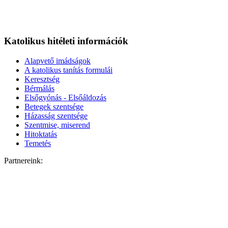
Katolikus hitéleti információk
Alapvető imádságok
A katolikus tanítás formulái
Keresztség
Bérmálás
Elsőgyónás - Elsőáldozás
Betegek szentsége
Házasság szentsége
Szentmise, miserend
Hitoktatás
Temetés
Partnereink: