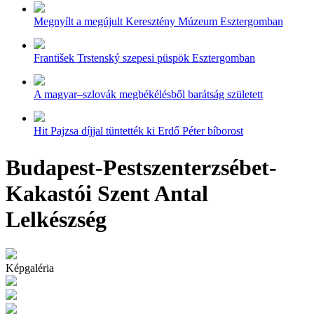
Megnyílt a megújult Keresztény Múzeum Esztergomban
František Trstenský szepesi püspök Esztergomban
A magyar–szlovák megbékélésből barátság született
Hit Pajzsa díjjal tüntették ki Erdő Péter bíborost
Budapest-Pestszenterzsébet-
Kakastói Szent Antal
Lelkészség
Képgaléria