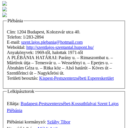
Plébánia
Cím: 1204 Budapest, Kolozsvár utca 40.
Telefon: 1/283-2894
E-mail:
szent.lajos.plebania@hotmail.com
Weboldal:
http://szentlajos-szentantal.hupont.hu/
Anyakönyvek: 1969-től, halottak 1971-től
A PLÉBÁNIA HATÁRAI: Parány u. – Rimaszombat u. –
Mártírok útja – Temesvár u. – Wesselényi u. – Eperjes u. –
Ábrahám Géza u. – Ritka köz – Alsó határút – Köves út –
Szentlőrinci út – Nagykőrösi út.
Területi beosztás:
Kispest-Pestszenterzsébeti Espereskerület
Lelkipásztorok
Ellátja:
Budapest-Pestszenterzsébet-Kossuthfalvai Szent Lajos
Plébánia
Plébániai kormányzó:
Szláby Tibor