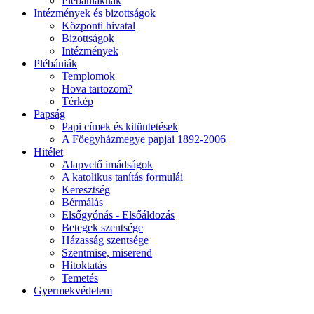
Plébániáknak
Intézmények és bizottságok
Központi hivatal
Bizottságok
Intézmények
Plébániák
Templomok
Hova tartozom?
Térkép
Papság
Papi címek és kitüntetések
A Főegyházmegye papjai 1892-2006
Hitélet
Alapvető imádságok
A katolikus tanítás formulái
Keresztség
Bérmálás
Elsőgyónás - Elsőáldozás
Betegek szentsége
Házasság szentsége
Szentmise, miserend
Hitoktatás
Temetés
Gyermekvédelem