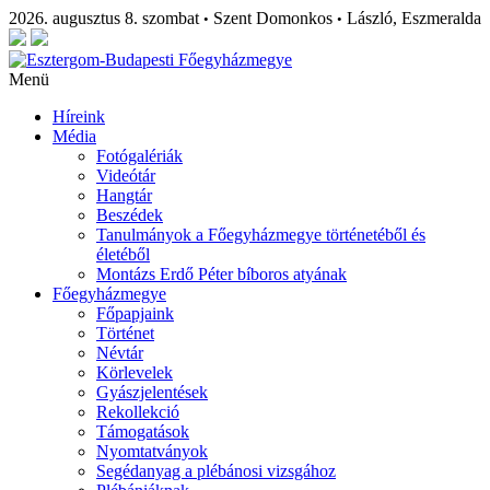
2026. augusztus 8. szombat
Szent Domonkos
László, Eszmeralda
•
•
Menü
Híreink
Média
Fotógalériák
Videótár
Hangtár
Beszédek
Tanulmányok a Főegyházmegye történetéből és
életéből
Montázs Erdő Péter bíboros atyának
Főegyházmegye
Főpapjaink
Történet
Névtár
Körlevelek
Gyászjelentések
Rekollekció
Támogatások
Nyomtatványok
Segédanyag a plébánosi vizsgához