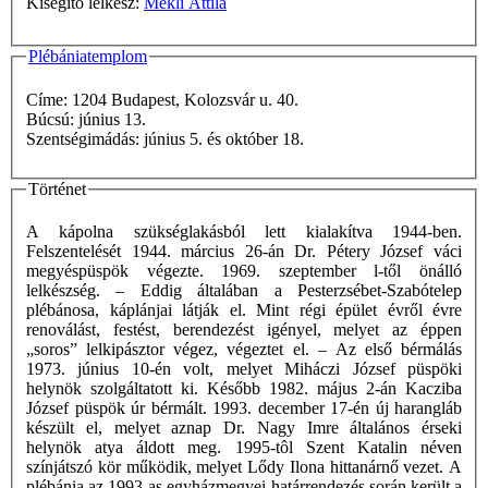
Kisegítő lelkész:
Mékli Attila
Plébániatemplom
Címe: 1204 Budapest, Kolozsvár u. 40.
Búcsú: június 13.
Szentségimádás: június 5. és október 18.
Történet
A kápolna szükséglakásból lett kialakítva 1944-ben.
Felszentelését 1944. március 26-án Dr. Pétery József váci
megyéspüspök végezte. 1969. szeptember l-től önálló
lelkészség. – Eddig általában a Pesterzsébet-Szabótelep
plébánosa, káplánjai látják el. Mint régi épület évről évre
renoválást, festést, berendezést igényel, melyet az éppen
„soros” lelkipásztor végez, végeztet el. – Az első bérmálás
1973. június 10-én volt, melyet Miháczi József püspöki
helynök szolgáltatott ki. Később 1982. május 2-án Kacziba
József püspök úr bérmált. 1993. december 17-én új harangláb
készült el, melyet aznap Dr. Nagy Imre általános érseki
helynök atya áldott meg. 1995-tôl Szent Katalin néven
színjátszó kör működik, melyet Lődy Ilona hittanárnő vezet. A
plébánia az 1993-as egyházmegyei határrendezés során került a