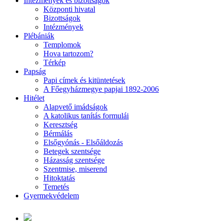
Intézmények és bizottságok
Központi hivatal
Bizottságok
Intézmények
Plébániák
Templomok
Hova tartozom?
Térkép
Papság
Papi címek és kitüntetések
A Főegyházmegye papjai 1892-2006
Hitélet
Alapvető imádságok
A katolikus tanítás formulái
Keresztség
Bérmálás
Elsőgyónás - Elsőáldozás
Betegek szentsége
Házasság szentsége
Szentmise, miserend
Hitoktatás
Temetés
Gyermekvédelem