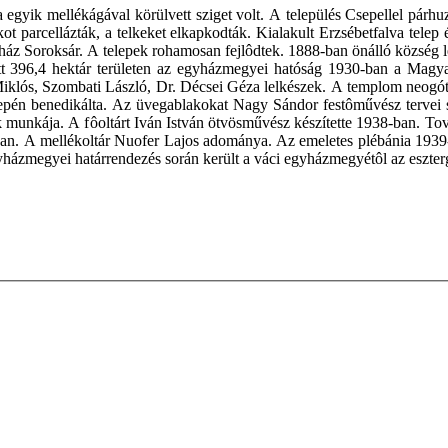
na egyik mellékágával körülvett sziget volt. A település Csepellel pá
ot parcellázták, a telkeket elkapkodták. Kialakult Erzsébetfalva tel
yház Soroksár. A telepek rohamosan fejlôdtek. 1888-ban önálló község 
ztott 396,4 hektár területen az egyházmegyei hatóság 1930-ban a Mag
Miklós, Szombati László, Dr. Décsei Géza lelkészek. A templom neogót
n benedikálta. Az üvegablakokat Nagy Sándor festôművész tervei sz
 munkája. A fôoltárt Iván István ötvösművész készítette 1938-ban. Tová
an. A mellékoltár Nuofer Lajos adománya. Az emeletes plébánia 1939-
házmegyei határrendezés során került a váci egyházmegyétôl az eszt