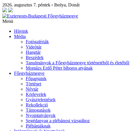
2026. augusztus 7. péntek
Ibolya, Donát
•
Menü
Híreink
Média
Fotógalériák
Videótár
Hangtár
Beszédek
Tanulmányok a Főegyházmegye történetéből és életéből
Montázs Erdő Péter bíboros atyának
Főegyházmegye
Főpapjaink
Történet
Névtár
Körlevelek
Gyászjelentések
Rekollekció
Támogatások
Nyomtatványok
Segédanyag a plébánosi vizsgához
Plébániáknak