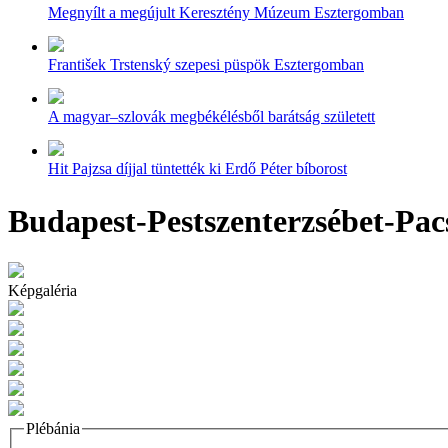
Megnyílt a megújult Keresztény Múzeum Esztergomban
František Trstenský szepesi püspök Esztergomban
A magyar–szlovák megbékélésből barátság született
Hit Pajzsa díjjal tüntették ki Erdő Péter bíborost
Budapest-Pestszenterzsébet-Pac
Képgaléria
Plébánia