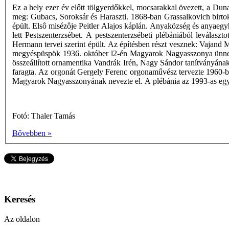
Ez a hely ezer év előtt tölgyerdőkkel, mocsarakkal övezett, a Du
meg: Gubacs, Soroksár és Haraszti. 1868-ban Grassalkovich birtok
épült. Elsô misézôje Peitler Alajos káplán. Anyaközség és anyaeg
lett Pestszenterzsébet. A pestszenterzsébeti plébániából leválas
Hermann tervei szerint épült. Az építésben részt vesznek: Vajand 
megyéspüspök 1936. október l2-én Magyarok Nagyasszonya ünnepé
összeállított ornamentika Vandrák Irén, Nagy Sándor tanítványának
faragta. Az orgonát Gergely Ferenc orgonaművész tervezte 1960-b
Magyarok Nagyasszonyának nevezte el. A plébánia az 1993-as egy
Fotó: Thaler Tamás
Bővebben »
Keresés
Az oldalon