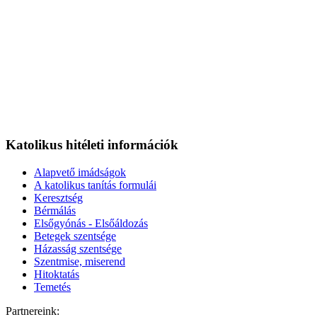
Katolikus hitéleti információk
Alapvető imádságok
A katolikus tanítás formulái
Keresztség
Bérmálás
Elsőgyónás - Elsőáldozás
Betegek szentsége
Házasság szentsége
Szentmise, miserend
Hitoktatás
Temetés
Partnereink: