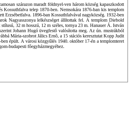
rhuzamosan szárazon maradt földnyel-ven három község kapaszkodott
ep és Kossuthfalva telep 1870-ben. Nemsokára 1876-ban kis templom
lett Erzsébetfalva. 1896-ban Kossuthfalvával nagyközség. 1932-ben
yarok Nagyasszonya lelkészséget állítottak fel. A templom Diebold
 stílusú, 32 m hosszú, 12 m széles, tornya 23 m. Hanauer Á. István
erint Johann Hugó üvegfestô valósította meg. Az ún. mustrákból
bbá Mária-szobrot Jálics Ernô, a 15 stációs keresztutat Kopp Judit
ben épült. A városi közgyűlés 1940. október 17-én a templomteret
ergom-budapesti főegyházmegyéhez.