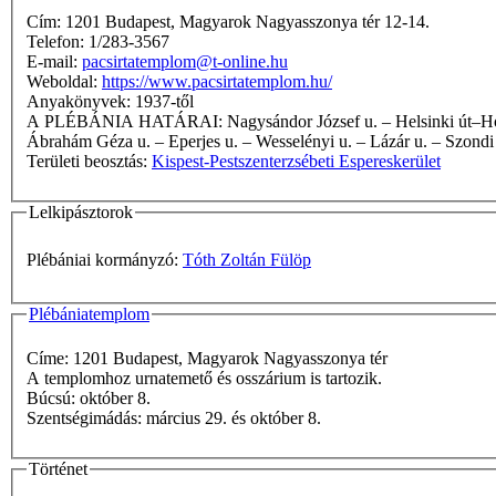
Cím: 1201 Budapest, Magyarok Nagyasszonya tér 12-14.
Telefon: 1/283-3567
E-mail:
pacsirtatemplom@t-online.hu
Weboldal:
https://www.pacsirtatemplom.hu/
Anyakönyvek: 1937-től
A PLÉBÁNIA HATÁRAI: Nagysándor József u. – Helsinki út–Hold u. saroktól az Erzsébeti temető északnyugati sarkáig húzott egyenes – Szabad köz (egyik oldala sem) Alsó határút – Ritka köz –
Ábrahám Géza u. – Eperjes u. – Wesselényi u. – Lázár u. – Szondi 
Területi beosztás:
Kispest-Pestszenterzsébeti Espereskerület
Lelkipásztorok
Plébániai kormányzó:
Tóth Zoltán Fülöp
Plébániatemplom
Címe: 1201 Budapest, Magyarok Nagyasszonya tér
A templomhoz urnatemető és osszárium is tartozik.
Búcsú: október 8.
Szentségimádás: március 29. és október 8.
Történet