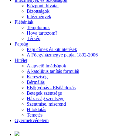
Intézmények és bizottságok
Központi hivatal
Bizottságok
Intézmények
Plébániák
Templomok
Hova tartozom?
Térkép
Papság
Papi címek és kitüntetések
A Főegyházmegye papjai 1892-2006
Hitélet
Alapvető imádságok
A katolikus tanítás formulái
Keresztség
Bérmálás
Elsőgyónás - Elsőáldozás
Betegek szentsége
Házasság szentsége
Szentmise, miserend
Hitoktatás
Temetés
Gyermekvédelem