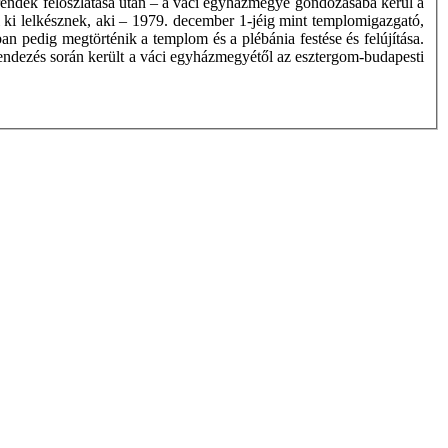
 a rendek feloszlatása után – a váci egyházmegye gondozásába kerül a
ki lelkésznek, aki – 1979. december 1-jéig mint templomigazgató,
an pedig megtörténik a templom és a plébánia festése és felújítása.
rrendezés során került a váci egyházmegyétől az esztergom-budapesti