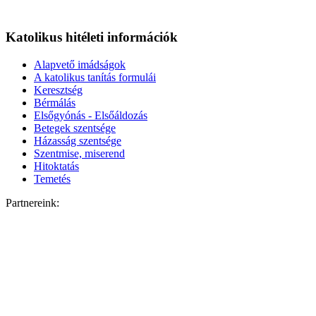
Katolikus hitéleti információk
Alapvető imádságok
A katolikus tanítás formulái
Keresztség
Bérmálás
Elsőgyónás - Elsőáldozás
Betegek szentsége
Házasság szentsége
Szentmise, miserend
Hitoktatás
Temetés
Partnereink: