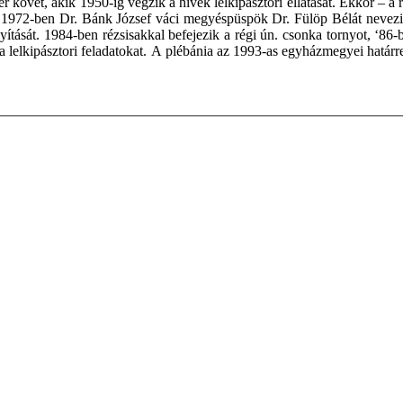
vér követ, akik 1950-ig végzik a hívek lelkipásztori ellátását. Ekkor –
d 1972-ben Dr. Bánk József váci megyéspüspök Dr. Fülöp Bélát nevezi 
ítását. 1984-ben rézsisakkal befejezik a régi ún. csonka tornyot, ‘86-b
ák a lelkipásztori feladatokat. A plébánia az 1993-as egyházmegyei hatá