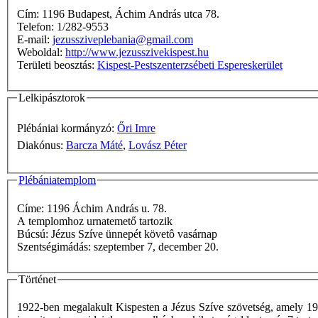
Cím: 1196 Budapest, Áchim András utca 78.
Telefon: 1/282-9553
E-mail:
jezussziveplebania@gmail.com
Weboldal:
http://www.jezusszivekispest.hu
Területi beosztás:
Kispest-Pestszenterzsébeti Espereskerület
Lelkipásztorok
Plébániai kormányzó:
Őri Imre
Diakónus:
Barcza Máté
,
Lovász Péter
Plébániatemplom
Címe: 1196 Áchim András u. 78.
A templomhoz urnatemető tartozik
Búcsú: Jézus Szíve ünnepét követô vasárnap
Szentségimádás: szeptember 7, december 20.
Történet
1922-ben megalakult Kispesten a Jézus Szíve szövetség, amely 19