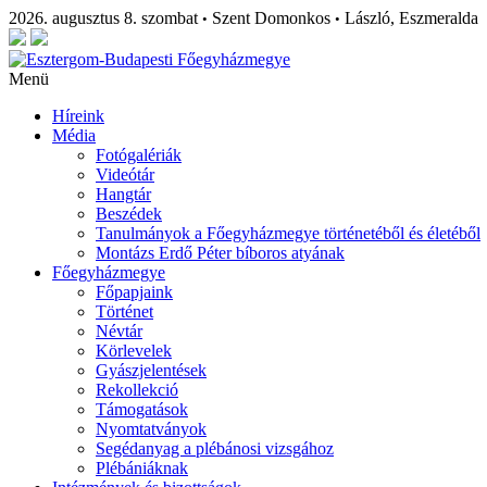
2026. augusztus 8. szombat
Szent Domonkos
László, Eszmeralda
•
•
Menü
Híreink
Média
Fotógalériák
Videótár
Hangtár
Beszédek
Tanulmányok a Főegyházmegye történetéből és életéből
Montázs Erdő Péter bíboros atyának
Főegyházmegye
Főpapjaink
Történet
Névtár
Körlevelek
Gyászjelentések
Rekollekció
Támogatások
Nyomtatványok
Segédanyag a plébánosi vizsgához
Plébániáknak