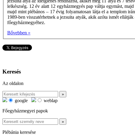
jezsuita atya az ideiglenes rendházba, akiket még 11 atya és 7 test
lelkészség. 12 év alatt 12 egyházmegyés pap váltja egymást, maj
majd mint plébános – 17 évig folyamatosan látja el a templom irány
1989-ben visszatérhetnek a jezsuita atyák, akik azóta ismét ellátj
főegyházmegyéhez.
Bővebben »
Keresés
Az oldalon
google
weblap
Főegyházmegyei papok
Plébánia keresése