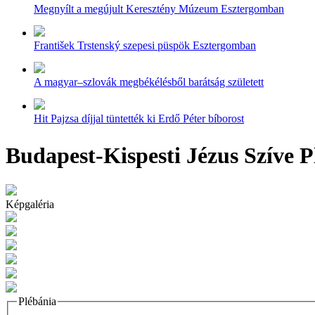
Megnyílt a megújult Keresztény Múzeum Esztergomban
František Trstenský szepesi püspök Esztergomban
A magyar–szlovák megbékélésből barátság született
Hit Pajzsa díjjal tüntették ki Erdő Péter bíborost
Budapest-Kispesti Jézus Szíve P
Képgaléria
Plébánia