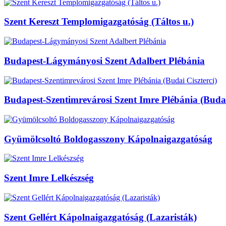
Szent Kereszt Templomigazgatóság (Táltos u.)
Budapest-Lágymányosi Szent Adalbert Plébánia
Budapest-Szentimrevárosi Szent Imre Plébánia (Budai
Gyümölcsoltó Boldogasszony Kápolnaigazgatóság
Szent Imre Lelkészség
Szent Gellért Kápolnaigazgatóság (Lazaristák)