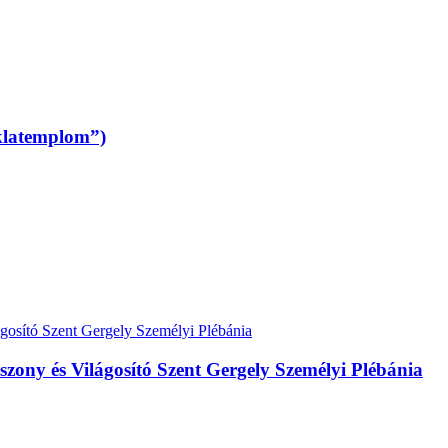
klatemplom”)
zony és Világosító Szent Gergely Személyi Plébánia