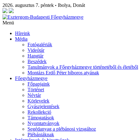
2026. augusztus 7. péntek
Ibolya, Donát
•
Menü
Híreink
Média
Fotógalériák
Videótár
Hangtár
Beszédek
Tanulmányok a Főegyházmegye történetéből és életéből
Montázs Erdő Péter bíboros atyának
Főegyházmegye
Főpapjaink
Történet
Névtár
Körlevelek
Gyászjelentések
Rekollekció
Támogatások
Nyomtatványok
Segédanyag a plébánosi vizsgához
Plébániáknak