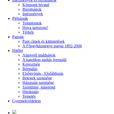
Intézmények és bizottságok
Központi hivatal
Bizottságok
Intézmények
Plébániák
Templomok
Hova tartozom?
Térkép
Papság
Papi címek és kitüntetések
A Főegyházmegye papjai 1892-2006
Hitélet
Alapvető imádságok
A katolikus tanítás formulái
Keresztség
Bérmálás
Elsőgyónás - Elsőáldozás
Betegek szentsége
Házasság szentsége
Szentmise, miserend
Hitoktatás
Temetés
Gyermekvédelem