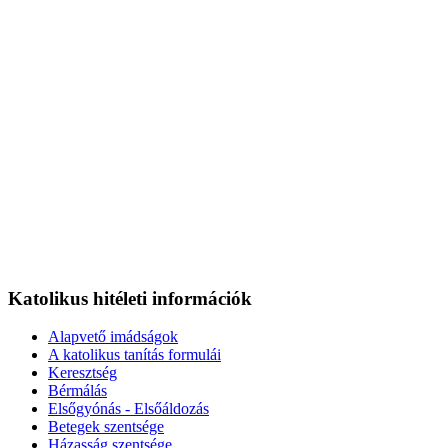
Katolikus hitéleti információk
Alapvető imádságok
A katolikus tanítás formulái
Keresztség
Bérmálás
Elsőgyónás - Elsőáldozás
Betegek szentsége
Házasság szentsége