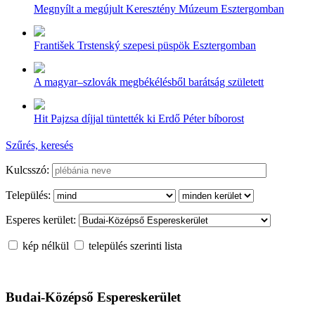
Megnyílt a megújult Keresztény Múzeum Esztergomban
František Trstenský szepesi püspök Esztergomban
A magyar–szlovák megbékélésből barátság született
Hit Pajzsa díjjal tüntették ki Erdő Péter bíborost
Szűrés, keresés
Kulcsszó:
Település:
Esperes kerület:
kép nélkül
település szerinti lista
Budai-Középső Espereskerület