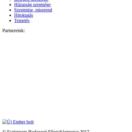
Házasság szentsége
Szentmise, miserend
Hitoktatás
Temetés
Partnereink:
© Esztergom-Budapesti Főegyházmegye 2017