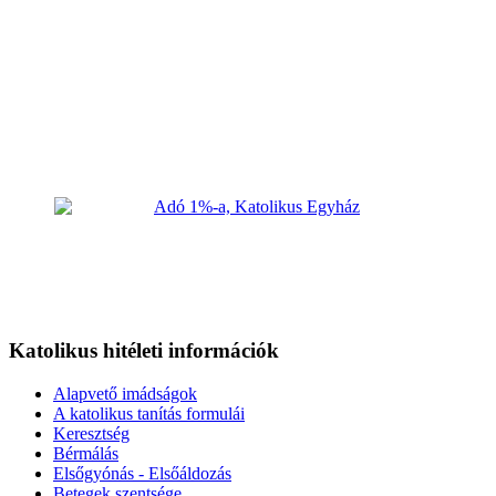
Katolikus hitéleti információk
Alapvető imádságok
A katolikus tanítás formulái
Keresztség
Bérmálás
Elsőgyónás - Elsőáldozás
Betegek szentsége