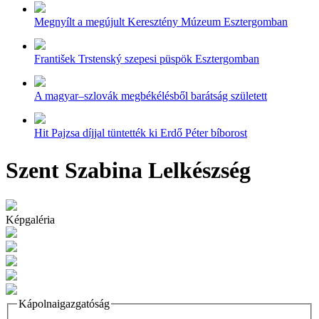
Megnyílt a megújult Keresztény Múzeum Esztergomban
František Trstenský szepesi püspök Esztergomban
A magyar–szlovák megbékélésből barátság született
Hit Pajzsa díjjal tüntették ki Erdő Péter bíborost
Szent Szabina Lelkészség
Képgaléria
Kápolnaigazgatóság