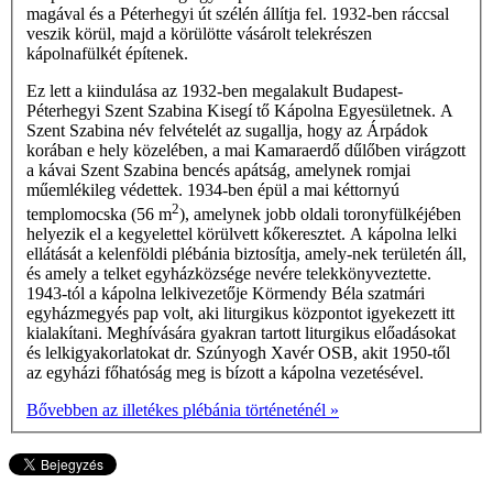
magával és a Péterhegyi út szélén állítja fel. 1932-ben ráccsal
veszik körül, majd a körülötte vásárolt telekrészen
kápolnafülkét építenek.
Ez lett a kiindulása az 1932-ben megalakult Budapest-
Péterhegyi Szent Szabina Kisegí­ tő Kápolna Egyesületnek. A
Szent Szabina név felvételét az sugallja, hogy az Árpádok
korában e hely közelében, a mai Kamaraerdő dűlőben virágzott
a kávai Szent Szabina bencés apátság, amelynek romjai
műemlékileg védettek. 1934-ben épül a mai kéttornyú
2
templomocska (56 m
), amelynek jobb oldali toronyfülkéjében
helyezik el a kegyelettel körülvett kőkeresztet. A kápolna lelki
ellátását a kelenföldi plébánia biztosítja, amely-nek területén áll,
és amely a telket egyházközsége nevére telekkönyveztette.
1943-tól a kápolna lelkivezetője Körmendy Béla szatmári
egyházmegyés pap volt, aki liturgikus központot igyekezett itt
kialakítani. Meghívására gyakran tartott liturgikus előadásokat
és lelkigyakorlatokat dr. Szúnyogh Xavér OSB, akit 1950-től
az egyházi főhatóság meg is bízott a kápolna vezetésével.
Bővebben az illetékes plébánia történeténél »