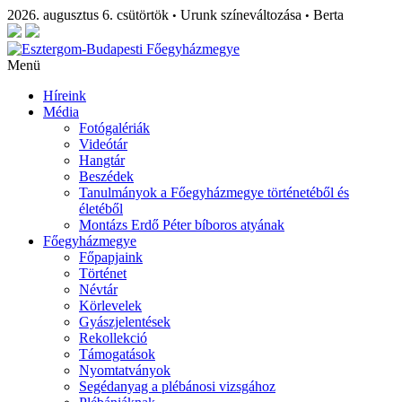
2026. augusztus 6. csütörtök
Urunk színeváltozása
Berta
•
•
Menü
Híreink
Média
Fotógalériák
Videótár
Hangtár
Beszédek
Tanulmányok a Főegyházmegye történetéből és
életéből
Montázs Erdő Péter bíboros atyának
Főegyházmegye
Főpapjaink
Történet
Névtár
Körlevelek
Gyászjelentések
Rekollekció
Támogatások
Nyomtatványok
Segédanyag a plébánosi vizsgához