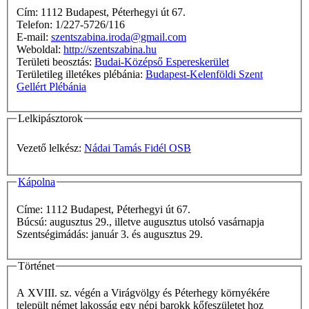
Cím: 1112 Budapest, Péterhegyi út 67.
Telefon: 1/227-5726/116
E-mail:
szentszabina.iroda@gmail.com
Weboldal:
http://szentszabina.hu
Területi beosztás:
Budai-Középső Espereskerület
Területileg illetékes plébánia:
Budapest-Kelenföldi Szent
Gellért Plébánia
Lelkipásztorok
Vezető lelkész:
Nádai Tamás Fidél OSB
Kápolna
Címe: 1112 Budapest, Péterhegyi út 67.
Búcsú: augusztus 29., illetve augusztus utolsó vasárnapja
Szentségimádás: január 3. és augusztus 29.
Történet
A XVIII. sz. végén a Virágvölgy és Péterhegy környékére
települt német lakosság egy népi barokk kőfeszületet hoz