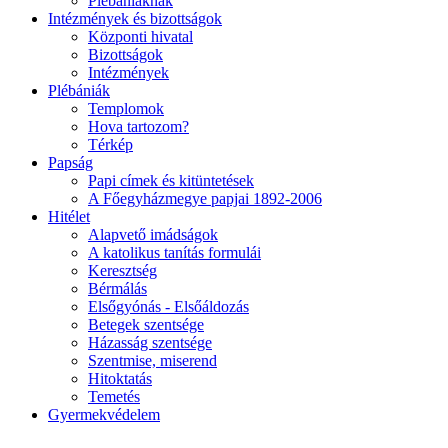
Plébániáknak
Intézmények és bizottságok
Központi hivatal
Bizottságok
Intézmények
Plébániák
Templomok
Hova tartozom?
Térkép
Papság
Papi címek és kitüntetések
A Főegyházmegye papjai 1892-2006
Hitélet
Alapvető imádságok
A katolikus tanítás formulái
Keresztség
Bérmálás
Elsőgyónás - Elsőáldozás
Betegek szentsége
Házasság szentsége
Szentmise, miserend
Hitoktatás
Temetés
Gyermekvédelem