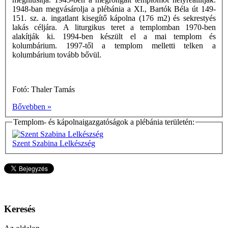
1948-ban megvásárolja a plébánia a XI., Bartók Béla út 149-
151. sz. a. ingatlant kisegítő kápolna (176 m2) és sekrestyés
lakás céljára. A liturgikus teret a templomban 1970-ben
alakítják ki. 1994-ben készült el a mai templom és
kolumbárium. 1997-től a templom melletti telken a
kolumbárium tovább bővül.
Fotó: Thaler Tamás
Bővebben »
Templom- és kápolnaigazgatóságok a plébánia területén:
Szent Szabina Lelkészség
Keresés