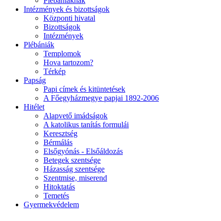
Plébániáknak
Intézmények és bizottságok
Központi hivatal
Bizottságok
Intézmények
Plébániák
Templomok
Hova tartozom?
Térkép
Papság
Papi címek és kitüntetések
A Főegyházmegye papjai 1892-2006
Hitélet
Alapvető imádságok
A katolikus tanítás formulái
Keresztség
Bérmálás
Elsőgyónás - Elsőáldozás
Betegek szentsége
Házasság szentsége
Szentmise, miserend
Hitoktatás
Temetés
Gyermekvédelem