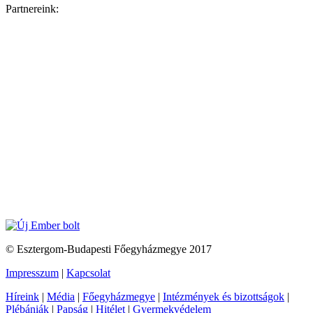
Partnereink:
© Esztergom-Budapesti Főegyházmegye 2017
Impresszum
|
Kapcsolat
Híreink
|
Média
|
Főegyházmegye
|
Intézmények és bizottságok
|
Plébániák
|
Papság
|
Hitélet
|
Gyermekvédelem