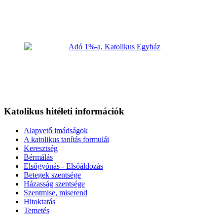
Katolikus hitéleti információk
Alapvető imádságok
A katolikus tanítás formulái
Keresztség
Bérmálás
Elsőgyónás - Elsőáldozás
Betegek szentsége
Házasság szentsége
Szentmise, miserend
Hitoktatás
Temetés