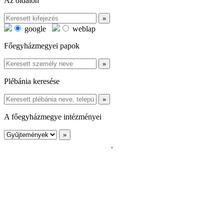
Az oldalon
google
weblap
Főegyházmegyei papok
Plébánia keresése
A főegyházmegye intézményei