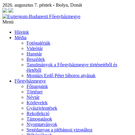
2026. augusztus 7. péntek
Ibolya, Donát
•
Menü
Híreink
Média
Fotógalériák
Videótár
Hangtár
Beszédek
Tanulmányok a Főegyházmegye történetéből és
életéből
Montázs Erdő Péter bíboros atyának
Főegyházmegye
Főpapjaink
Történet
Névtár
Körlevelek
Gyászjelentések
Rekollekció
Támogatások
Nyomtatványok
Segédanyag a plébánosi vizsgához