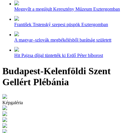
Megnyílt a megújult Keresztény Múzeum Esztergomban
František Trstenský szepesi püspök Esztergomban
A magyar–szlovák megbékélésből barátság született
Hit Pajzsa díjjal tüntették ki Erdő Péter bíborost
Budapest-Kelenföldi Szent
Gellért Plébánia
Képgaléria