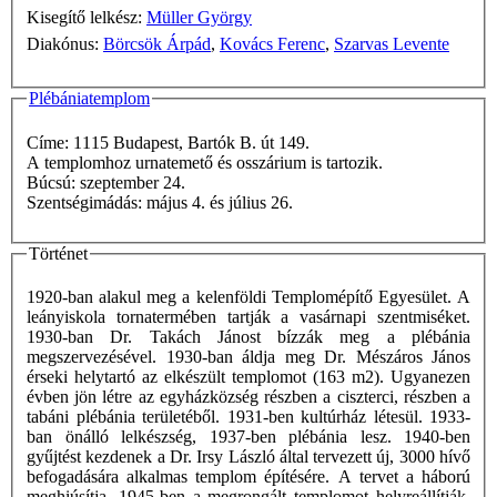
Kisegítő lelkész:
Müller György
Diakónus:
Börcsök Árpád
,
Kovács Ferenc
,
Szarvas Levente
Plébániatemplom
Címe: 1115 Budapest, Bartók B. út 149.
A templomhoz urnatemető és osszárium is tartozik.
Búcsú: szeptember 24.
Szentségimádás: május 4. és július 26.
Történet
1920-ban alakul meg a kelenföldi Templomépítő Egyesület. A
leányiskola tornatermében tartják a vasárnapi szentmiséket.
1930-ban Dr. Takách Jánost bízzák meg a plébánia
megszervezésével. 1930-ban áldja meg Dr. Mészáros János
érseki helytartó az elkészült templomot (163 m2). Ugyanezen
évben jön létre az egyházközség részben a ciszterci, részben a
tabáni plébánia területéből. 1931-ben kultúrház létesül. 1933-
ban önálló lelkészség, 1937-ben plébánia lesz. 1940-ben
gyűjtést kezdenek a Dr. Irsy László által tervezett új, 3000 hívő
befogadására alkalmas templom építésére. A tervet a háború
meghiúsítja. 1945-ben a megrongált templomot helyreállítják.