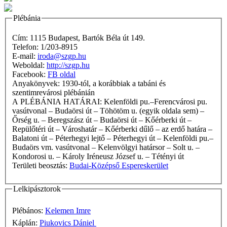
Plébánia
Cím: 1115 Budapest, Bartók Béla út 149.
Telefon: 1/203-8915
E-mail:
iroda@szgp.hu
Weboldal:
http://szgp.hu
Facebook:
FB oldal
Anyakönyvek: 1930-tól, a korábbiak a tabáni és
szentimrevárosi plébánián
A PLÉBÁNIA HATÁRAI: Kelenföldi pu.–Ferencvárosi pu.
vasútvonal – Budaörsi út – Töhötöm u. (egyik oldala sem) –
Őrség u. – Beregszász út – Budaörsi út – Kőérberki út –
Repülőtéri út – Városhatár – Kőérberki dűlő – az erdő határa –
Balatoni út – Péterhegyi lejtő – Péterhegyi út – Kelenföldi pu.–
Budaörs vm. vasútvonal – Kelenvölgyi határsor – Solt u. –
Kondorosi u. – Károly Iréneusz József u. – Tétényi út
Területi beosztás:
Budai-Középső Espereskerület
Lelkipásztorok
Plébános:
Kelemen Imre
Káplán:
Piukovics Dániel