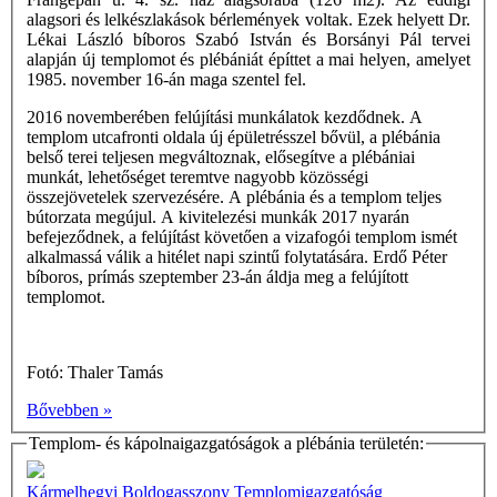
alagsori és lelkészlakások bérlemények voltak. Ezek helyett Dr.
Lékai László bíboros Szabó István és Borsányi Pál tervei
alapján új templomot és plébániát építtet a mai helyen, amelyet
1985. november 16-án maga szentel fel.
2016 novemberében felújítási munkálatok kezdődnek. A
templom utcafronti oldala új épületrésszel bővül, a plébánia
belső terei teljesen megváltoznak, elősegítve a plébániai
munkát, lehetőséget teremtve nagyobb közösségi
összejövetelek szervezésére. A plébánia és a templom teljes
bútorzata megújul. A kivitelezési munkák 2017 nyarán
befejeződnek, a felújítást követően a vizafogói templom ismét
alkalmassá válik a hitélet napi szintű folytatására. Erdő Péter
bíboros, prímás szeptember 23-án áldja meg a felújított
templomot.
Fotó: Thaler Tamás
Bővebben »
Templom- és kápolnaigazgatóságok a plébánia területén:
Kármelhegyi Boldogasszony Templomigazgatóság