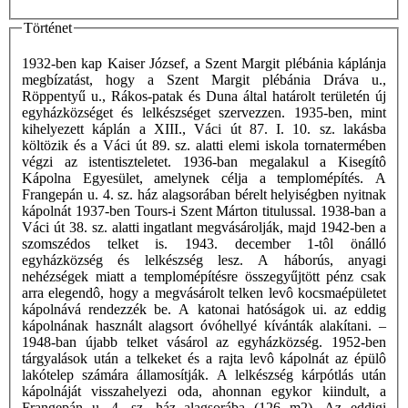
Történet
1932-ben kap Kaiser József, a Szent Margit plébánia káplánja
megbízatást, hogy a Szent Margit plébánia Dráva u.,
Röppentyű u., Rákos-patak és Duna által határolt területén új
egyházközséget és lelkészséget szervezzen. 1935-ben, mint
kihelyezett káplán a XIII., Váci út 87. I. 10. sz. lakásba
költözik és a Váci út 89. sz. alatti elemi iskola tornatermében
végzi az istentiszteletet. 1936-ban megalakul a Kisegítô
Kápolna Egyesület, amelynek célja a templomépítés. A
Frangepán u. 4. sz. ház alagsorában bérelt helyiségben nyitnak
kápolnát 1937-ben Tours-i Szent Márton titulussal. 1938-ban a
Váci út 38. sz. alatti ingatlant megvásárolják, majd 1942-ben a
szomszédos telket is. 1943. december 1-tôl önálló
egyházközség és lelkészség lesz. A háborús, anyagi
nehézségek miatt a templomépítésre összegyűjtött pénz csak
arra elegendô, hogy a megvásárolt telken levô kocsmaépületet
kápolnává rendezzék be. A katonai hatóságok ui. az eddig
kápolnának használt alagsort óvóhellyé kívánták alakítani. –
1948-ban újabb telket vásárol az egyházközség. 1952-ben
tárgyalások után a telkeket és a rajta levô kápolnát az épülô
lakótelep számára államosítják. A lelkészség kárpótlás után
kápolnáját visszahelyezi oda, ahonnan egykor kiindult, a
Frangepán u. 4. sz. ház alagsorába (126 m2). Az eddigi