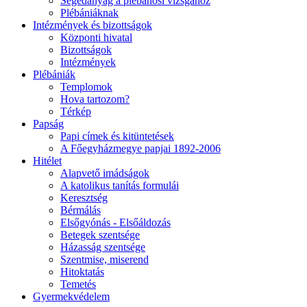
Segédanyag a plébánosi vizsgához
Plébániáknak
Intézmények és bizottságok
Központi hivatal
Bizottságok
Intézmények
Plébániák
Templomok
Hova tartozom?
Térkép
Papság
Papi címek és kitüntetések
A Főegyházmegye papjai 1892-2006
Hitélet
Alapvető imádságok
A katolikus tanítás formulái
Keresztség
Bérmálás
Elsőgyónás - Elsőáldozás
Betegek szentsége
Házasság szentsége
Szentmise, miserend
Hitoktatás
Temetés
Gyermekvédelem