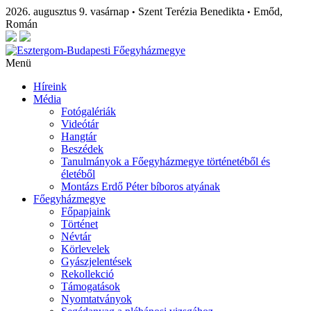
2026. augusztus 9. vasárnap
Szent Terézia Benedikta
Emőd,
•
•
Román
Menü
Híreink
Média
Fotógalériák
Videótár
Hangtár
Beszédek
Tanulmányok a Főegyházmegye történetéből és
életéből
Montázs Erdő Péter bíboros atyának
Főegyházmegye
Főpapjaink
Történet
Névtár
Körlevelek
Gyászjelentések
Rekollekció
Támogatások
Nyomtatványok