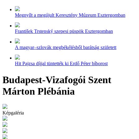
Megnyílt a megújult Keresztény Múzeum Esztergomban
František Trstenský szepesi püspök Esztergomban
A magyar–szlovák megbékélésből barátság született
Hit Pajzsa díjjal tüntették ki Erdő Péter bíborost
Budapest-Vizafogói Szent
Márton Plébánia
Képgaléria