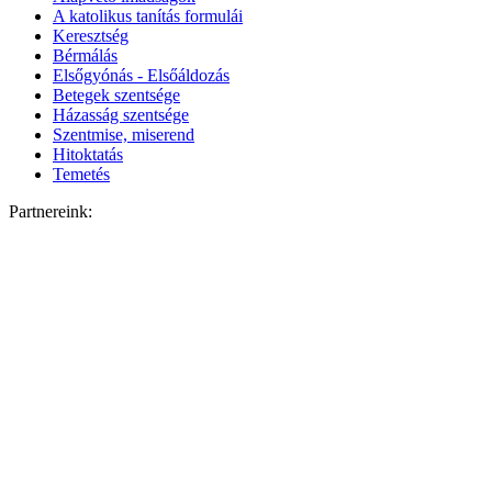
A katolikus tanítás formulái
Keresztség
Bérmálás
Elsőgyónás - Elsőáldozás
Betegek szentsége
Házasság szentsége
Szentmise, miserend
Hitoktatás
Temetés
Partnereink: