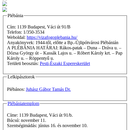
Plébánia
Cím: 1139 Budapest, Váci út 91/B
Telefon: 1/350-3534
Weboldal:
https://vizafogoplebania.hu/
Anyakönyvek: 1944-től, előtte a Bp.-Újlipótvárosi Plébánián
A PLÉBÁNIA HATÁRAI: Rákos-patak – Duna – Dráva u. –
Dózsa György út – Kassák Lajos u. – Róbert Károly krt. – Pap
Károly u. – Röppentyű u.
Területi beosztás:
Pesti-Északi Espereskerület
Lelkipásztorok
Plébános:
Juhász Gábor Tamás Dr.
Plébániatemplom
Címe: 1139 Budapest, Váci út 91/b.
Búcsú: november 11.
Szentségimádás: június 16. és november 10.