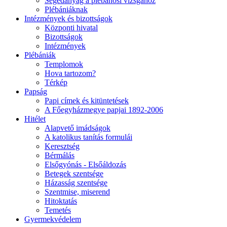
Segédanyag a plébánosi vizsgához
Plébániáknak
Intézmények és bizottságok
Központi hivatal
Bizottságok
Intézmények
Plébániák
Templomok
Hova tartozom?
Térkép
Papság
Papi címek és kitüntetések
A Főegyházmegye papjai 1892-2006
Hitélet
Alapvető imádságok
A katolikus tanítás formulái
Keresztség
Bérmálás
Elsőgyónás - Elsőáldozás
Betegek szentsége
Házasság szentsége
Szentmise, miserend
Hitoktatás
Temetés
Gyermekvédelem