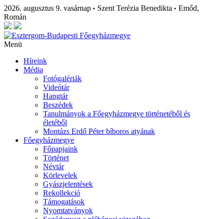
2026. augusztus 9. vasárnap
Szent Terézia Benedikta
Emőd,
•
•
Román
Menü
Híreink
Média
Fotógalériák
Videótár
Hangtár
Beszédek
Tanulmányok a Főegyházmegye történetéből és
életéből
Montázs Erdő Péter bíboros atyának
Főegyházmegye
Főpapjaink
Történet
Névtár
Körlevelek
Gyászjelentések
Rekollekció
Támogatások
Nyomtatványok