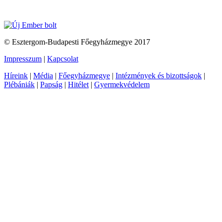
© Esztergom-Budapesti Főegyházmegye 2017
Impresszum
|
Kapcsolat
Híreink
|
Média
|
Főegyházmegye
|
Intézmények és bizottságok
|
Plébániák
|
Papság
|
Hitélet
|
Gyermekvédelem