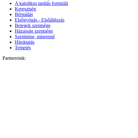
A katolikus tanítás formulái
Keresztség
Bérmálás
Elsőgyónás - Elsőáldozás
Betegek szentsége
Házasság szentsége
Szentmise, miserend
Hitoktatás
Temetés
Partnereink: