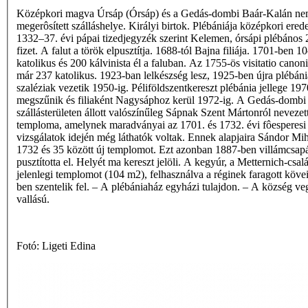
Középkori magva Úrsáp (Órsáp) és a Gedás-dombi Baár-Kalán ne
megerôsített szálláshelye. Királyi birtok. Plébániája középkori ered
1332–37. évi pápai tizedjegyzék szerint Kelemen, órsápi plébános 
fizet. A falut a török elpusztítja. 1688-tól Bajna filiája. 1701-ben 1
katolikus és 200 kálvinista él a faluban. Az 1755-ös visitatio canoni
már 237 katolikus. 1923-ban lelkészség lesz, 1925-ben újra plébáni
szaléziak vezetik 1950-ig. Péliföldszentkereszt plébánia jellege 19
megszűnik és filiaként Nagysáphoz kerül 1972-ig. A Gedás-dombi
szállásterületen állott valószínűleg Sápnak Szent Mártonról nevezet
temploma, amelynek maradványai az 1701. és 1732. évi fôesperesi
vizsgálatok idején még láthatók voltak. Ennek alapjaira Sándor Mihá
1732 és 35 között új templomot. Ezt azonban 1887-ben villámcsap
pusztította el. Helyét ma kereszt jelöli. A kegyúr, a Metternich-csal
jelenlegi templomot (104 m2), felhasználva a réginek faragott kövei
ben szentelik fel. – A plébániaház egyházi tulajdon. – A község ve
vallású.
Fotó: Ligeti Edina