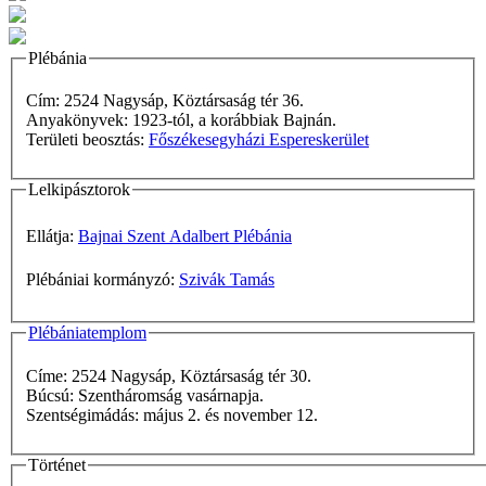
Plébánia
Cím: 2524 Nagysáp, Köztársaság tér 36.
Anyakönyvek: 1923-tól, a korábbiak Bajnán.
Területi beosztás:
Főszékesegyházi Espereskerület
Lelkipásztorok
Ellátja:
Bajnai Szent Adalbert Plébánia
Plébániai kormányzó:
Szivák Tamás
Plébániatemplom
Címe: 2524 Nagysáp, Köztársaság tér 30.
Búcsú: Szentháromság vasárnapja.
Szentségimádás: május 2. és november 12.
Történet