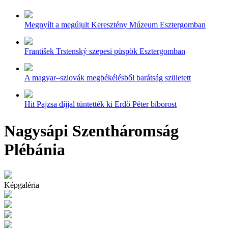
Megnyílt a megújult Keresztény Múzeum Esztergomban
František Trstenský szepesi püspök Esztergomban
A magyar–szlovák megbékélésből barátság született
Hit Pajzsa díjjal tüntették ki Erdő Péter bíborost
Nagysápi Szentháromság
Plébánia
Képgaléria