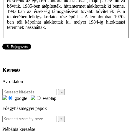
elcserélik az egykori kántortanítói lakással, majd pár év múlva
bővítik. 1985-ben átépítették, hittantermet alakítottak ki benne.
1993-ban az érsekség támogatásával tovább bővítették és a
tetőterében lelkigyakorlatos rész épült. – A templomban 1970-
ben téli kápolnát alakítottak ki, melyet 1984-ig hitoktatási
teremnek használtak.
Keresés
Az oldalon
google
weblap
Főegyházmegyei papok
Plébánia keresése