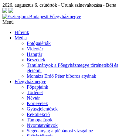
2026. augusztus 6. csütörtök
Urunk színeváltozása
Berta
•
•
Menü
Híreink
Média
Fotógalériák
Videótár
Hangtár
Beszédek
Tanulmányok a Főegyházmegye történetéből és
életéből
Montázs Erdő Péter bíboros atyának
Főegyházmegye
Főpapjaink
Történet
Névtár
Körlevelek
Gyászjelentések
Rekollekció
Támogatások
Nyomtatványok
Segédanyag a plébánosi vizsgához