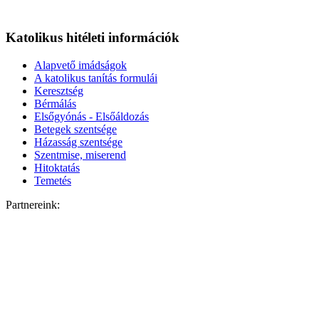
Katolikus hitéleti információk
Alapvető imádságok
A katolikus tanítás formulái
Keresztség
Bérmálás
Elsőgyónás - Elsőáldozás
Betegek szentsége
Házasság szentsége
Szentmise, miserend
Hitoktatás
Temetés
Partnereink: