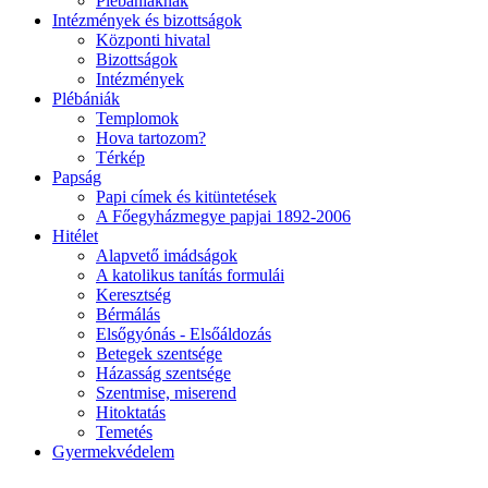
Plébániáknak
Intézmények és bizottságok
Központi hivatal
Bizottságok
Intézmények
Plébániák
Templomok
Hova tartozom?
Térkép
Papság
Papi címek és kitüntetések
A Főegyházmegye papjai 1892-2006
Hitélet
Alapvető imádságok
A katolikus tanítás formulái
Keresztség
Bérmálás
Elsőgyónás - Elsőáldozás
Betegek szentsége
Házasság szentsége
Szentmise, miserend
Hitoktatás
Temetés
Gyermekvédelem