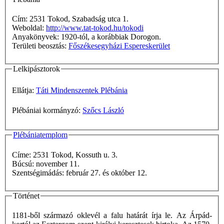
Cím: 2531 Tokod, Szabadság utca 1.
Weboldal:
http://www.tat-tokod.hu/tokodi
Anyakönyvek: 1920-tól, a korábbiak Dorogon.
Területi beosztás:
Főszékesegyházi Espereskerület
Lelkipásztorok
Ellátja:
Táti Mindenszentek Plébánia
Plébániai kormányzó:
Szőcs László
Plébániatemplom
Címe: 2531 Tokod, Kossuth u. 3.
Búcsú: november 11.
Szentségimádás: február 27. és október 12.
Történet
1181-ből származó oklevél a falu határát írja le. Az Árpád-