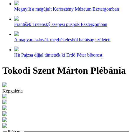
Megnyílt a megújult Keresztény Múzeum Esztergomban
František Trstenský szepesi püspök Esztergomban
A magyar–szlovák megbékélésből barátság született
Hit Pajzsa díjjal tüntették ki Erdő Péter bíborost
Tokodi Szent Márton Plébánia
Képgaléria
Plébánia