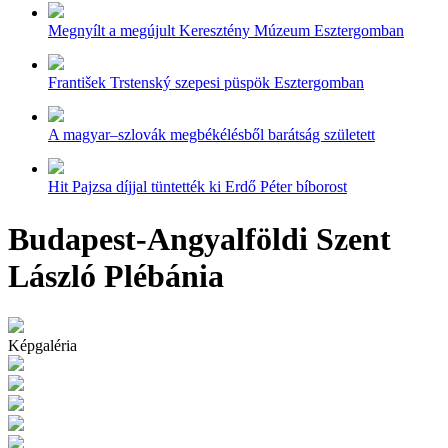
Megnyílt a megújult Keresztény Múzeum Esztergomban
František Trstenský szepesi püspök Esztergomban
A magyar–szlovák megbékélésből barátság született
Hit Pajzsa díjjal tüntették ki Erdő Péter bíborost
Budapest-Angyalföldi Szent
László Plébánia
Képgaléria