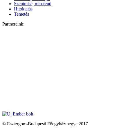
Szentmise, miserend
Hitoktatás
Temetés
Partnereink:
© Esztergom-Budapesti Főegyházmegye 2017