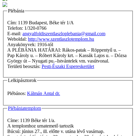
Plébánia
Cím: 1139 Budapest, Béke tér 1/A
Telefon: 1/320-0766
E-mail:
angyalfoldiszentlaszloplebania@gmail.com
Weboldal:
http://www.szentlaszlotemplom.hu
Anyakönyvek: 1916-tól
A PLÉBÁNIA HATÁRAI: Rákos-patak – Röppentyű u. –
Pap Károly u. – Róbert Károly krt. – Kassák Lajos u. – Dózsa
György út – Nyugati pu.–Istvántelek vm. vasútvonal.
Területi beosztás:
Pesti-Északi Espereskerület
Lelkipásztorok
Plébános:
Kálmán Antal dr.
Plébániatemplom
Címe: 1139 Béke tér 1/a.
A templomhoz urnatemető tartozik
Búcsú: június 27., ill. előtte v. utána lévő vasárnap.