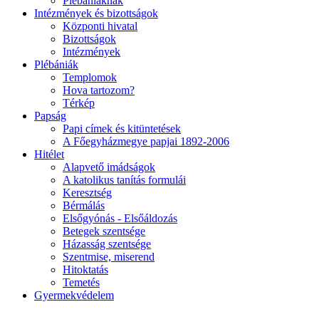
Plébániáknak
Intézmények és bizottságok
Központi hivatal
Bizottságok
Intézmények
Plébániák
Templomok
Hova tartozom?
Térkép
Papság
Papi címek és kitüntetések
A Főegyházmegye papjai 1892-2006
Hitélet
Alapvető imádságok
A katolikus tanítás formulái
Keresztség
Bérmálás
Elsőgyónás - Elsőáldozás
Betegek szentsége
Házasság szentsége
Szentmise, miserend
Hitoktatás
Temetés
Gyermekvédelem