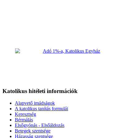
Katolikus hitéleti információk
Alapvető imádságok
A katolikus tanítás formulái
Keresztség
Bérmálás
Elsőgyónás - Elsőáldozás
Betegek szentsége
Házasság szentsége