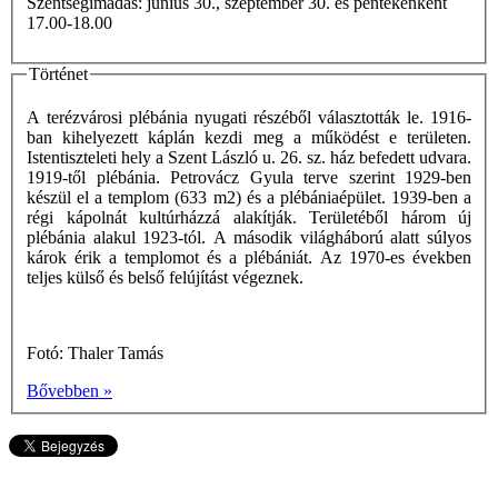
Szentségimádás: június 30., szeptember 30. és péntekenként
17.00-18.00
Történet
A terézvárosi plébánia nyugati részéből választották le. 1916-
ban kihelyezett káplán kezdi meg a működést e területen.
Istentiszteleti hely a Szent László u. 26. sz. ház befedett udvara.
1919-től plébánia. Petrovácz Gyula terve szerint 1929-ben
készül el a templom (633 m2) és a plébániaépület. 1939-ben a
régi kápolnát kultúrházzá alakítják. Területéből három új
plébánia alakul 1923-tól. A második világháború alatt súlyos
károk érik a templomot és a plébániát. Az 1970-es években
teljes külső és belső felújítást végeznek.
Fotó: Thaler Tamás
Bővebben »