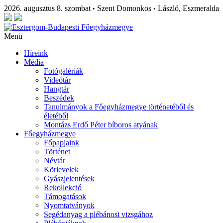
2026. augusztus 8. szombat
Szent Domonkos
László, Eszmeralda
•
•
Menü
Híreink
Média
Fotógalériák
Videótár
Hangtár
Beszédek
Tanulmányok a Főegyházmegye történetéből és
életéből
Montázs Erdő Péter bíboros atyának
Főegyházmegye
Főpapjaink
Történet
Névtár
Körlevelek
Gyászjelentések
Rekollekció
Támogatások
Nyomtatványok
Segédanyag a plébánosi vizsgához