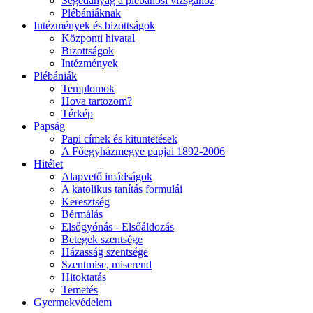
Segédanyag a plébánosi vizsgához
Plébániáknak
Intézmények és bizottságok
Központi hivatal
Bizottságok
Intézmények
Plébániák
Templomok
Hova tartozom?
Térkép
Papság
Papi címek és kitüntetések
A Főegyházmegye papjai 1892-2006
Hitélet
Alapvető imádságok
A katolikus tanítás formulái
Keresztség
Bérmálás
Elsőgyónás - Elsőáldozás
Betegek szentsége
Házasság szentsége
Szentmise, miserend
Hitoktatás
Temetés
Gyermekvédelem