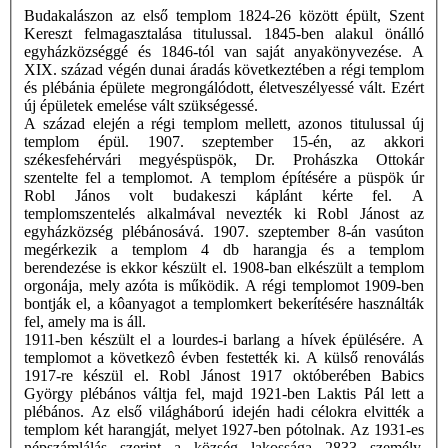
Budakalászon az első templom 1824-26 között épült, Szent
Kereszt felmagasztalása titulussal. 1845-ben alakul önálló
egyházközséggé és 1846-tól van saját anyakönyvezése. A
XIX. század végén dunai áradás következtében a régi templom
és plébánia épülete megrongálódott, életveszélyessé vált. Ezért
új épületek emelése vált szükségessé.
A század elején a régi templom mellett, azonos titulussal új
templom épül. 1907. szeptember 15-én, az akkori
székesfehérvári megyéspüspök, Dr. Prohászka Ottokár
szentelte fel a templomot. A templom építésére a püspök úr
Robl János volt budakeszi káplánt kérte fel. A
templomszentelés alkalmával nevezték ki Robl Jánost az
egyházközség plébánosává. 1907. szeptember 8-án vasúton
megérkezik a templom 4 db harangja és a templom
berendezése is ekkor készült el. 1908-ban elkészült a templom
orgonája, mely azóta is működik. A régi templomot 1909-ben
bontják el, a kôanyagot a templomkert bekerítésére használták
fel, amely ma is áll.
1911-ben készült el a lourdes-i barlang a hívek épülésére. A
templomot a következô évben festették ki. A külső renoválás
1917-re készül el. Robl Jánost 1917 októberében Babics
György plébános váltja fel, majd 1921-ben Laktis Pál lett a
plébános. Az első világháború idején hadi célokra elvitték a
templom két harangját, melyet 1927-ben pótolnak. Az 1931-es
népszámlálás szerint a község lakossága 2833 személy,