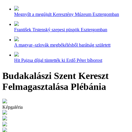
Megnyílt a megújult Keresztény Múzeum Esztergomban
František Trstenský szepesi püspök Esztergomban
A magyar–szlovák megbékélésből barátság született
Hit Pajzsa díjjal tüntették ki Erdő Péter bíborost
Budakalászi Szent Kereszt
Felmagasztalása Plébánia
Képgaléria