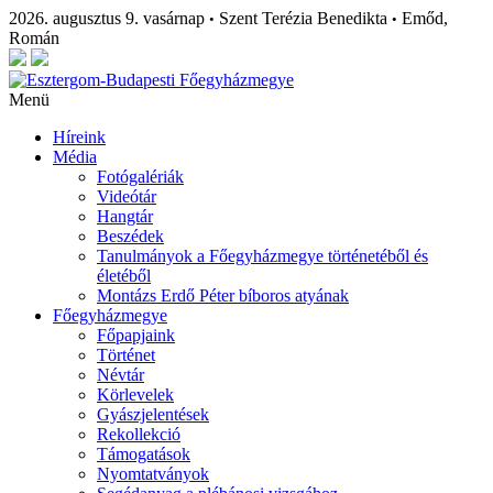
2026. augusztus 9. vasárnap
Szent Terézia Benedikta
Emőd,
•
•
Román
Menü
Híreink
Média
Fotógalériák
Videótár
Hangtár
Beszédek
Tanulmányok a Főegyházmegye történetéből és
életéből
Montázs Erdő Péter bíboros atyának
Főegyházmegye
Főpapjaink
Történet
Névtár
Körlevelek
Gyászjelentések
Rekollekció
Támogatások
Nyomtatványok