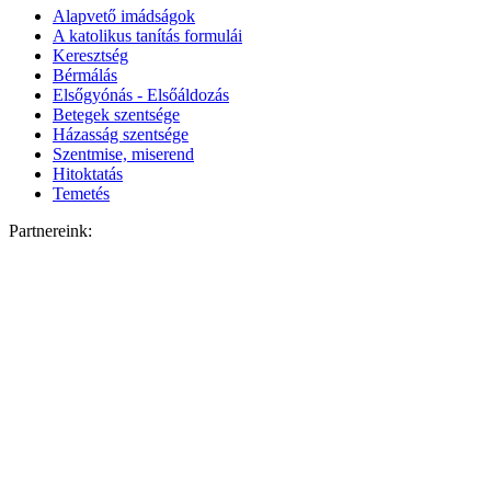
Alapvető imádságok
A katolikus tanítás formulái
Keresztség
Bérmálás
Elsőgyónás - Elsőáldozás
Betegek szentsége
Házasság szentsége
Szentmise, miserend
Hitoktatás
Temetés
Partnereink: