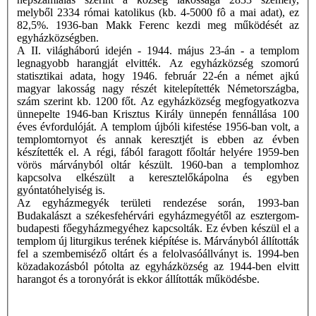
melyből 2334 római katolikus (kb. 4-5000 fô a mai adat), ez
82,5%. 1936-ban Makk Ferenc kezdi meg működését az
egyházközségben.
A II. világháború idején - 1944. május 23-án - a templom
legnagyobb harangját elvitték. Az egyházközség szomorú
statisztikai adata, hogy 1946. február 22-én a német ajkú
magyar lakosság nagy részét kitelepítették Németországba,
szám szerint kb. 1200 főt. Az egyházközség megfogyatkozva
ünnepelte 1946-ban Krisztus Király ünnepén fennállása 100
éves évfordulóját. A templom újbóli kifestése 1956-ban volt, a
templomtornyot és annak keresztjét is ebben az évben
készítették el. A régi, fából faragott főoltár helyére 1959-ben
vörös márványból oltár készült. 1960-ban a templomhoz
kapcsolva elkészült a keresztelőkápolna és egyben
gyóntatóhelyiség is.
Az egyházmegyék területi rendezése során, 1993-ban
Budakalászt a székesfehérvári egyházmegyétől az esztergom-
budapesti főegyházmegyéhez kapcsolták. Ez évben készül el a
templom új liturgikus terének kiépítése is. Márványból állították
fel a szembemiséző oltárt és a felolvasóállványt is. 1994-ben
közadakozásból pótolta az egyházközség az 1944-ben elvitt
harangot és a toronyórát is ekkor állították működésbe.