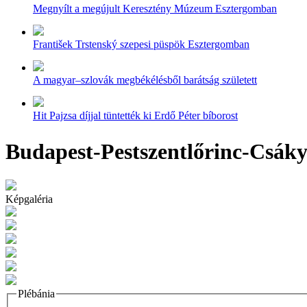
Megnyílt a megújult Keresztény Múzeum Esztergomban
František Trstenský szepesi püspök Esztergomban
A magyar–szlovák megbékélésből barátság született
Hit Pajzsa díjjal tüntették ki Erdő Péter bíborost
Budapest-Pestszentlőrinc-Csákyl
Képgaléria
Plébánia