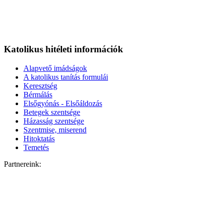
Katolikus hitéleti információk
Alapvető imádságok
A katolikus tanítás formulái
Keresztség
Bérmálás
Elsőgyónás - Elsőáldozás
Betegek szentsége
Házasság szentsége
Szentmise, miserend
Hitoktatás
Temetés
Partnereink: