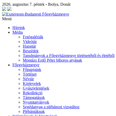
2026. augusztus 7. péntek
Ibolya, Donát
•
Menü
Híreink
Média
Fotógalériák
Videótár
Hangtár
Beszédek
Tanulmányok a Főegyházmegye történetéből és életéből
Montázs Erdő Péter bíboros atyának
Főegyházmegye
Főpapjaink
Történet
Névtár
Körlevelek
Gyászjelentések
Rekollekció
Támogatások
Nyomtatványok
Segédanyag a plébánosi vizsgához
Plébániáknak