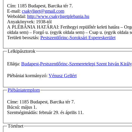
Cím: 1185 Budapest, Barcika tér 7.
E-mail:
csakyliget@gmail.com
Weboldal:
http://www.csakyligetplebania.hu
Anyakönyvek: 1938-tól
A PLÉBÁNIA HATÁRAI: Ferihegyi repülőtér keleti határa – Orgoványi szőlő u. – az erdő déli határa – Orgoványi u. (egyik oldala sem) – Baross u. (egyik oldala sem) – Csévéző út – Gyömrői út (egyik
oldala sem) – Forgó u. (egyik oldala sem) – Csap u. (egyik oldala 
Területi beosztás:
Pestszentlőrinc-Soroksári Espereskerület
Lelkipásztorok
Ellátja:
Budapest-Pestszentlőrinc-Szemeretelepi Szent István Király
Plébániai kormányzó:
Vénusz Gellért
Plébániatemplom
Címe: 1185 Budapest, Barcika tér 7.
Búcsú: május 1.
Szentségimádás: február 29. és április 11.
Történet