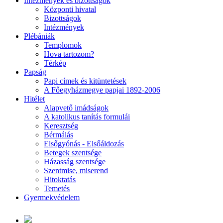
Intézmények és bizottságok
Központi hivatal
Bizottságok
Intézmények
Plébániák
Templomok
Hova tartozom?
Térkép
Papság
Papi címek és kitüntetések
A Főegyházmegye papjai 1892-2006
Hitélet
Alapvető imádságok
A katolikus tanítás formulái
Keresztség
Bérmálás
Elsőgyónás - Elsőáldozás
Betegek szentsége
Házasság szentsége
Szentmise, miserend
Hitoktatás
Temetés
Gyermekvédelem