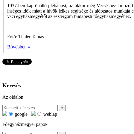
1937-ben kap önálló plébánost, az akkor még Vecséshez tartozó Gan
ínséges idők miatt a hívők lelkes segítsége és áldozatos munkája 
váci egyházmegyétől az esztergom-budapesti főegyházmegyéhez.
Fotó: Thaler Tamás
Bővebben »
Keresés
Az oldalon
google
weblap
Főegyházmegyei papok