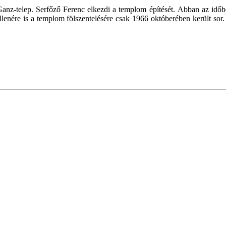
z-telep. Serfőző Ferenc elkezdi a templom építését. Abban az időben 
ellenére is a templom fölszentelésére csak 1966 októberében került so