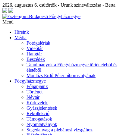
2026. augusztus 6. csütörtök
Urunk színeváltozása
Berta
•
•
Menü
Híreink
Média
Fotógalériák
Videótár
Hangtár
Beszédek
Tanulmányok a Főegyházmegye történetéből és
életéből
Montázs Erdő Péter bíboros atyának
Főegyházmegye
Főpapjaink
Történet
Névtár
Körlevelek
Gyászjelentések
Rekollekció
Támogatások
Nyomtatványok
Segédanyag a plébánosi vizsgához