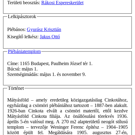
Területi beosztás:
Rákosi Espereskerület
Lelkipásztorok
Plébános:
Gyurász Krisztián
Kisegítő lelkész:
Jakus Ottó
Plébániatemplom
Címe: 1165 Budapest, Paulheim József tér 1.
Búcsú: május 1.
Szentségimádás: május 1. és november 9.
Történet
Mátyásföld – amely eredetileg közigazgatásilag Cinkotához,
egyházilag a csömöri plébániához tartozott – 1887-ben alakult.
1926-ban Cinkota elvált a csömöri matertôl, ettôl kezdve
Mátyásföld Cinkota filiája. Az önállósulási törekvés 1936.
április 5-én valósul meg. A 270 m2 alapterületű neogót stílusú
templom – tervezôje Weninger Ferenc építész – 1904–1905
között épült fel. Megáldására 1905. augusztus 27-én,