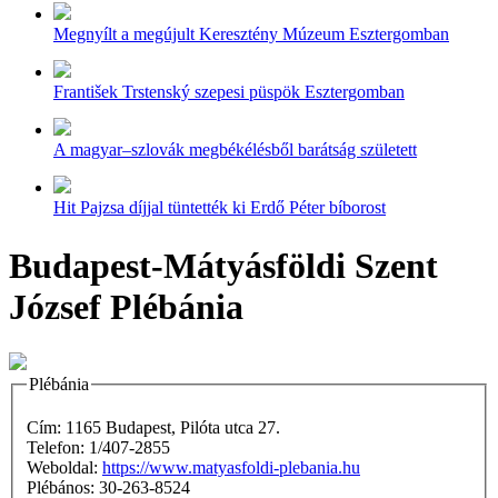
Megnyílt a megújult Keresztény Múzeum Esztergomban
František Trstenský szepesi püspök Esztergomban
A magyar–szlovák megbékélésből barátság született
Hit Pajzsa díjjal tüntették ki Erdő Péter bíborost
Budapest-Mátyásföldi Szent
József Plébánia
Plébánia
Cím: 1165 Budapest, Pilóta utca 27.
Telefon: 1/407-2855
Weboldal:
https://www.matyasfoldi-plebania.hu
Plébános: 30-263-8524