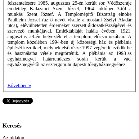
felszentelésére 1985. augusztus 25-én került sor. Védôszentje
eredetileg Kalazanci Szent József, 1964. október 3-tól a
munkás Szent József. A Templomépítô Bizottság elnöke
Paulheim József (az ô nevét viselte a mostani Zsélyi Aladár
utca), elévülhetetlen érdemeket szerzett áldozatkészségével és
szervezô munkájával. Emléktábláját halála évében, 1921.
augusztus 29-én helyezték el a templom elôcsarnokában. A
templom közelében 1994-ben új közösségi ház és plébánia
építését kezdik el, melynek elsô része 1997 végére fejezôdik be
és használatba vétele megtörténik. A plébánia az 1993-as
egyházmegyei határrendezés során került a váci
egyházmegyétől az esztergom-budapesti főegyházmegyéhez.
Bővebben »
Keresés
Az oldalon