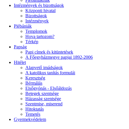
Plébániáknak
Intézmények és bizottságok
Központi hivatal
Bizottságok
Intézmények
Plébániák
Templomok
Hova tartozom?
Térkép
Papság
Papi címek és kitüntetések
A Főegyházmegye papjai 1892-2006
Hitélet
Alapvető imádságok
A katolikus tanítás formulái
Keresztség
Bérmálás
Elsőgyónás - Elsőáldozás
Betegek szentsége
Házasság szentsége
Szentmise, miserend
Hitoktatás
Temetés
Gyermekvédelem