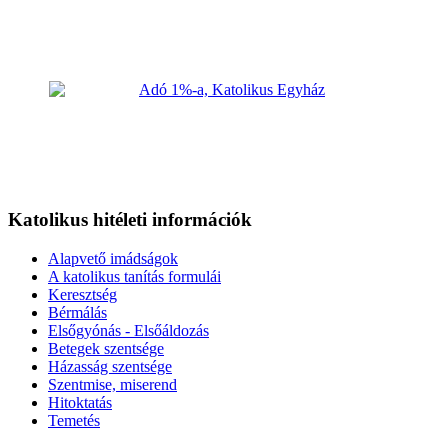
Katolikus hitéleti információk
Alapvető imádságok
A katolikus tanítás formulái
Keresztség
Bérmálás
Elsőgyónás - Elsőáldozás
Betegek szentsége
Házasság szentsége
Szentmise, miserend
Hitoktatás
Temetés