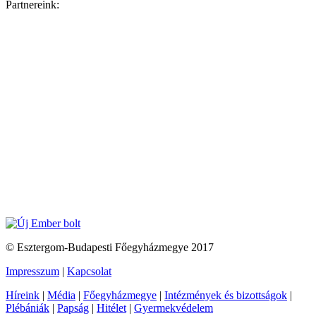
Partnereink:
© Esztergom-Budapesti Főegyházmegye 2017
Impresszum
|
Kapcsolat
Híreink
|
Média
|
Főegyházmegye
|
Intézmények és bizottságok
|
Plébániák
|
Papság
|
Hitélet
|
Gyermekvédelem