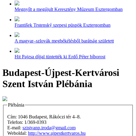
Megnyílt a megújult Keresztény Múzeum Esztergomban
František Trstenský szepesi püspök Esztergomban
A magyar–szlovák megbékélésből barátság született
Hit Pajzsa díjjal tüntették ki Erdő Péter bíborost
Budapest-Újpest-Kertvárosi
Szent István Plébánia
Plébánia
Cím: 1046 Budapest, Rákóczi tér 4–8.
Telefon: 1/369-0393
E-mail:
szistvanp.iroda@gmail.com
Weboldal:
http://www.ujpestkertvaros.hu