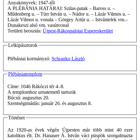
Anyakönyvek: 1947-től
A PLÉBÁNIA HATÁRAI: Szilas-patak – Baross u. –
Mildenberg u. – Türr István u. – Nádor u. – Lázár Vilmos u. –
Lázár Vilmos u. vonala – Görgey Artúr u. – Istvántelek vm.–
Dunakeszi alsó vm. vasútvonal
Területi beosztás:
Újpest-Rákospalotai Espereskerület
Lelkipásztorok
Plébániai kormányzó:
Schranko László
Plébániatemplom
Címe: 1046 Rákóczi tér 4–8.
A templomhoz urnatemető tartozik
Búcsú: augusztus 20.
Szentségimádás: január 26. és augusztus 8.
Történet
Az 1920-as évek végén Újpesten már több mint 40 ezer
katolikus élt. Dr. Hanauer Á. István váci püspök szorgalmazta