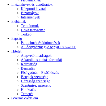
Plébániáknak
Intézmények és bizottságok
Központi hivatal
Bizottságok
Intézmények
Plébániák
Templomok
Hova tartozom?
Térkép
Papság
Papi címek és kitüntetések
A Főegyházmegye papjai 1892-2006
Hitélet
Alapvető imádságok
A katolikus tanítás formulái
Keresztség
Bérmálás
Elsőgyónás - Elsőáldozás
Betegek szentsége
Házasság szentsége
Szentmise, miserend
Hitoktatás
Temetés
Gyermekvédelem