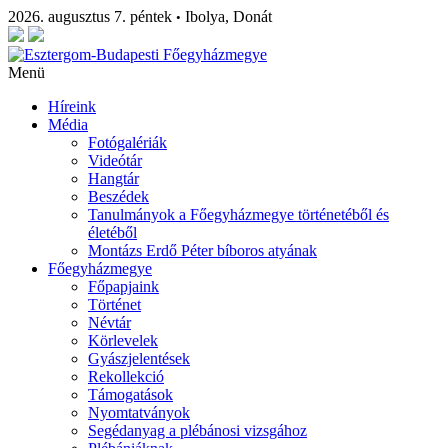
2026. augusztus 7. péntek
Ibolya, Donát
•
Menü
Híreink
Média
Fotógalériák
Videótár
Hangtár
Beszédek
Tanulmányok a Főegyházmegye történetéből és
életéből
Montázs Erdő Péter bíboros atyának
Főegyházmegye
Főpapjaink
Történet
Névtár
Körlevelek
Gyászjelentések
Rekollekció
Támogatások
Nyomtatványok
Segédanyag a plébánosi vizsgához