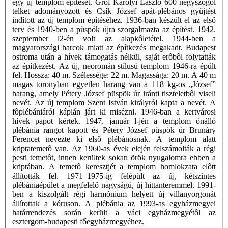
egy új templom építését. Gróf Károlyi László 600 négyszögöl
telket adományozott és Csík József apát-plébános gyűjtést
indított az új templom építéséhez. 1936-ban készült el az elsô
terv és 1940-ben a püspök újra szorgalmazta az építést. 1942.
szeptember l2-én volt az alapkôletétel. 1944-ben a
magyarországi harcok miatt az építkezés megakadt. Budapest
ostroma után a hívek támogatás nélkül, saját erôbôl folytatták
az építkezést. Az új, neoromán stílusú templom 1946-ra épült
fel. Hossza: 40 m. Szélessége: 22 m. Magassága: 20 m. A 40 m
magas toronyban egyetlen harang van a 118 kg-os „József”
harang, amely Pétery József püspök úr iránti tiszteletbôl viseli
nevét. Az új templom Szent István királyról kapta a nevét. A
fôplébániáról káplán járt ki misézni. 1946-ban a kertvárosi
hívek papot kértek. 1947. január l-jén a templom önálló
plébánia rangot kapott és Pétery József püspök úr Brunáry
Ferencet nevezte ki elsô plébánosnak. A templom alatt
kriptatemetô van. Az 1960-as évek elején felszámolták a régi
pesti temetôt, innen kerültek sokan örök nyugalomra ebben a
kriptában. A temetô keresztjét a templom homlokzata elôtt
állították fel. 1971–1975-ig felépült az új, kétszintes
plébániaépület a megfelelô nagyságú, új hittanteremmel. 1991-
ben a kiszolgált régi harmónium helyett új villanyorgonát
állítottak a kóruson. A plébánia az 1993-as egyházmegyei
határrendezés során került a váci egyházmegyétôl az
esztergom-budapesti főegyházmegyéhez.