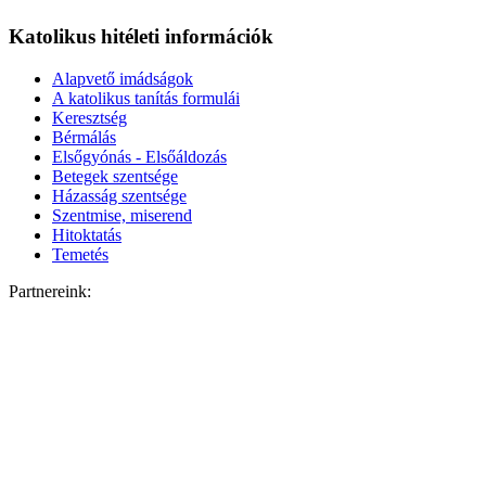
Katolikus hitéleti információk
Alapvető imádságok
A katolikus tanítás formulái
Keresztség
Bérmálás
Elsőgyónás - Elsőáldozás
Betegek szentsége
Házasság szentsége
Szentmise, miserend
Hitoktatás
Temetés
Partnereink: