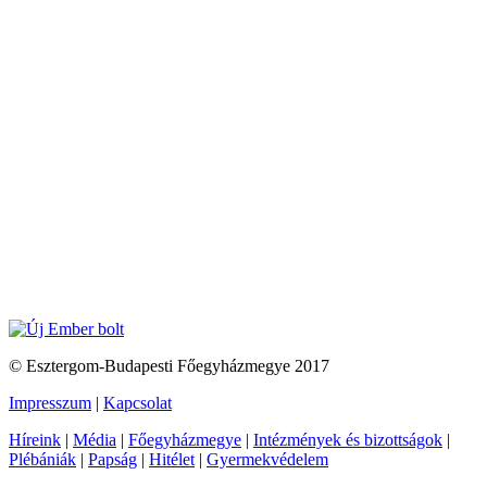
© Esztergom-Budapesti Főegyházmegye 2017
Impresszum
|
Kapcsolat
Híreink
|
Média
|
Főegyházmegye
|
Intézmények és bizottságok
|
Plébániák
|
Papság
|
Hitélet
|
Gyermekvédelem