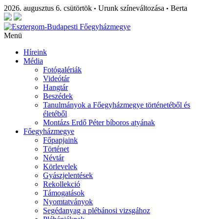
2026. augusztus 6. csütörtök
Urunk színeváltozása
Berta
•
•
Menü
Híreink
Média
Fotógalériák
Videótár
Hangtár
Beszédek
Tanulmányok a Főegyházmegye történetéből és
életéből
Montázs Erdő Péter bíboros atyának
Főegyházmegye
Főpapjaink
Történet
Névtár
Körlevelek
Gyászjelentések
Rekollekció
Támogatások
Nyomtatványok
Segédanyag a plébánosi vizsgához