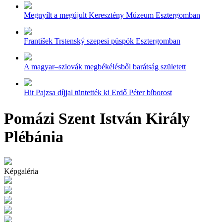
Megnyílt a megújult Keresztény Múzeum Esztergomban
František Trstenský szepesi püspök Esztergomban
A magyar–szlovák megbékélésből barátság született
Hit Pajzsa díjjal tüntették ki Erdő Péter bíborost
Pomázi Szent István Király
Plébánia
Képgaléria