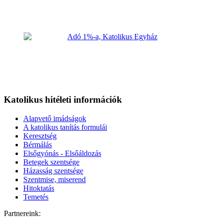
Katolikus hitéleti információk
Alapvető imádságok
A katolikus tanítás formulái
Keresztség
Bérmálás
Elsőgyónás - Elsőáldozás
Betegek szentsége
Házasság szentsége
Szentmise, miserend
Hitoktatás
Temetés
Partnereink: