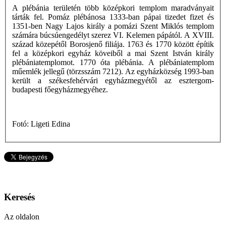
A plébánia területén több középkori templom maradványait
tárták fel. Pomáz plébánosa 1333-ban pápai tizedet fizet és
1351-ben Nagy Lajos király a pomázi Szent Miklós templom
számára búcsúengedélyt szerez VI. Kelemen pápától. A XVIII.
század közepétől Borosjenő filiája. 1763 és 1770 között építik
fel a középkori egyház köveiből a mai Szent István király
plébániatemplomot. 1770 óta plébánia. A plébániatemplom
műemlék jellegű (törzsszám 7212). Az egyházközség 1993-ban
került a székesfehérvári egyházmegyétől az esztergom-
budapesti főegyházmegyéhez.
Fotó: Ligeti Edina
Keresés
Az oldalon