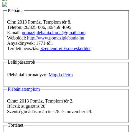
Plébánia
Cím: 2013 Pomáz, Templom tér 8.
Telefon: 26/325-006, 30/459-4095
E-mail:
pomaziplebania.iroda@gmail.com
Weboldal:
http://www.pomaziplebania.hu
Anyakönyvek: 1771-től.
Területi beosztás:
Szentendrei Espereskerület
Lelkipásztorok
Plébániai kormányzó:
Mogda Petru
Plébániatemplom
Címe: 2013 Pomáz, Templom tér 2.
Búcsú: augusztus 20.
Szentségimádás: március 26. és november 29.
Történet