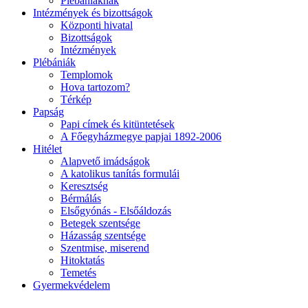
Plébániáknak
Intézmények és bizottságok
Központi hivatal
Bizottságok
Intézmények
Plébániák
Templomok
Hova tartozom?
Térkép
Papság
Papi címek és kitüntetések
A Főegyházmegye papjai 1892-2006
Hitélet
Alapvető imádságok
A katolikus tanítás formulái
Keresztség
Bérmálás
Elsőgyónás - Elsőáldozás
Betegek szentsége
Házasság szentsége
Szentmise, miserend
Hitoktatás
Temetés
Gyermekvédelem