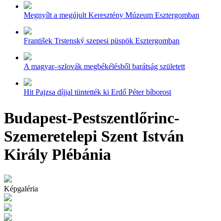
Megnyílt a megújult Keresztény Múzeum Esztergomban
František Trstenský szepesi püspök Esztergomban
A magyar–szlovák megbékélésből barátság született
Hit Pajzsa díjjal tüntették ki Erdő Péter bíborost
Budapest-Pestszentlőrinc-
Szemeretelepi Szent István
Király Plébánia
Képgaléria