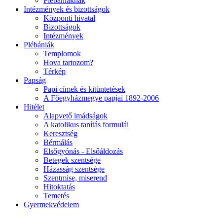
Plébániáknak
Intézmények és bizottságok
Központi hivatal
Bizottságok
Intézmények
Plébániák
Templomok
Hova tartozom?
Térkép
Papság
Papi címek és kitüntetések
A Főegyházmegye papjai 1892-2006
Hitélet
Alapvető imádságok
A katolikus tanítás formulái
Keresztség
Bérmálás
Elsőgyónás - Elsőáldozás
Betegek szentsége
Házasság szentsége
Szentmise, miserend
Hitoktatás
Temetés
Gyermekvédelem