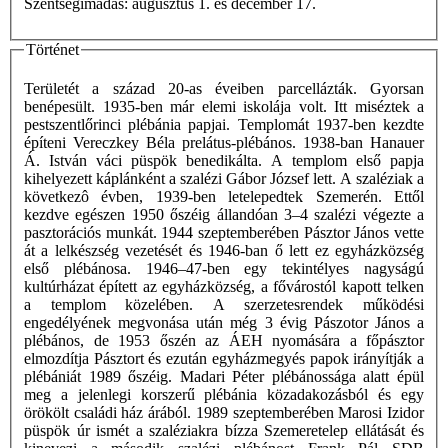
Szentségimádás: augusztus 1. és december 17.
Történet
Területét a század 20-as éveiben parcellázták. Gyorsan
benépesült. 1935-ben már elemi iskolája volt. Itt miséztek a
pestszentlőrinci plébánia papjai. Templomát 1937-ben kezdte
építeni Vereczkey Béla prelátus-plébános. 1938-ban Hanauer
Á. István váci püspök benedikálta. A templom első papja
kihelyezett káplánként a szalézi Gábor József lett. A szaléziak a
következô évben, 1939-ben letelepedtek Szemerén. Ettől
kezdve egészen 1950 őszéig állandóan 3–4 szalézi végezte a
pasztorációs munkát. 1944 szeptemberében Pásztor János vette
át a lelkészség vezetését és 1946-ban ő lett ez egyházközség
első plébánosa. 1946–47-ben egy tekintélyes nagyságú
kultúrházat épített az egyházközség, a fővárostól kapott telken
a templom közelében. A szerzetesrendek működési
engedélyének megvonása után még 3 évig Pászotor János a
plébános, de 1953 őszén az ÁEH nyomására a főpásztor
elmozdítja Pásztort és ezután egyházmegyés papok irányítják a
plébániát 1989 őszéig. Madari Péter plébánossága alatt épül
meg a jelenlegi korszerű plébánia közadakozásból és egy
örökölt családi ház árából. 1989 szeptemberében Marosi Izidor
püspök úr ismét a szaléziakra bízza Szemeretelep ellátását és