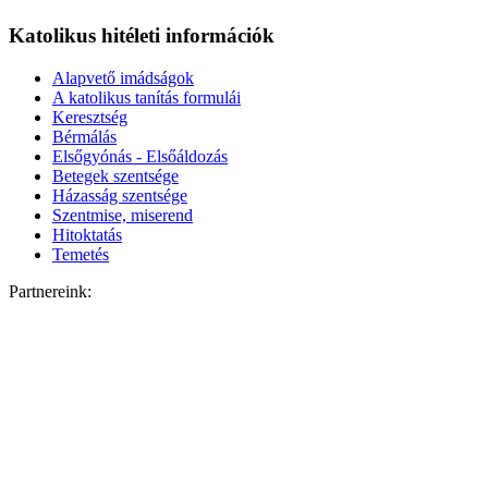
Katolikus hitéleti információk
Alapvető imádságok
A katolikus tanítás formulái
Keresztség
Bérmálás
Elsőgyónás - Elsőáldozás
Betegek szentsége
Házasság szentsége
Szentmise, miserend
Hitoktatás
Temetés
Partnereink: