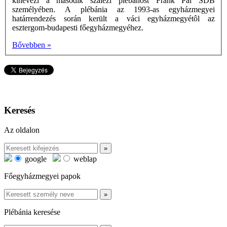
kinevezi a második szalézi plébánost Frank Pál SDB
személyében. A plébánia az 1993-as egyházmegyei
határrendezés során került a váci egyházmegyétôl az
esztergom-budapesti főegyházmegyéhez.
Bővebben »
Keresés
Az oldalon
google
weblap
Főegyházmegyei papok
Plébánia keresése