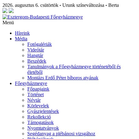
2026. augusztus 6. csütörtök
Urunk színeváltozása
Berta
•
•
Menü
Híreink
Média
Fotógalériák
Videótár
Hangtár
Beszédek
Tanulmányok a Főegyházmegye történetéből és
életéből
Montázs Erdő Péter bíboros atyának
Főegyházmegye
Főpapjaink
Történet
Névtár
Körlevelek
Gyászjelentések
Rekollekció
Támogatások
Nyomtatványok
Segédanyag a plébánosi vizsgához