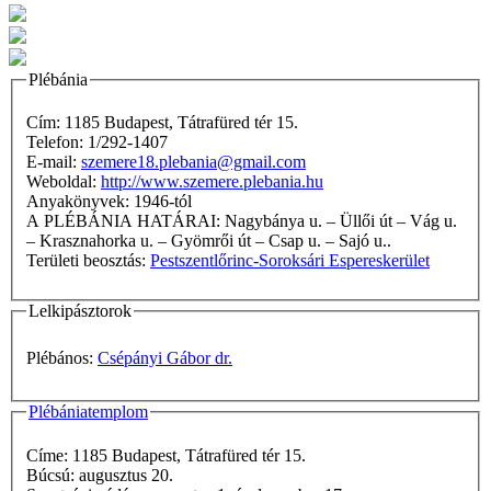
Plébánia
Cím: 1185 Budapest, Tátrafüred tér 15.
Telefon: 1/292-1407
E-mail:
szemere18.plebania@gmail.com
Weboldal:
http://www.szemere.plebania.hu
Anyakönyvek: 1946-tól
A PLÉBÁNIA HATÁRAI: Nagybánya u. – Üllői út – Vág u.
– Krasznahorka u. – Gyömrői út – Csap u. – Sajó u..
Területi beosztás:
Pestszentlőrinc-Soroksári Espereskerület
Lelkipásztorok
Plébános:
Csépányi Gábor dr.
Plébániatemplom
Címe: 1185 Budapest, Tátrafüred tér 15.
Búcsú: augusztus 20.