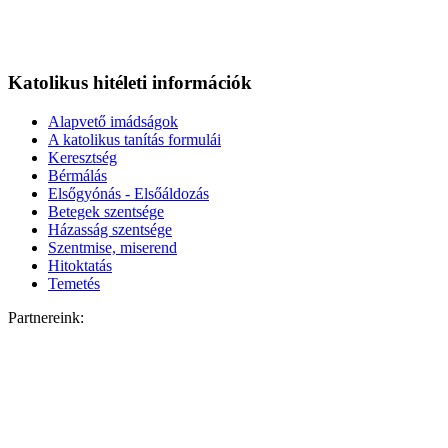
Katolikus hitéleti információk
Alapvető imádságok
A katolikus tanítás formulái
Keresztség
Bérmálás
Elsőgyónás - Elsőáldozás
Betegek szentsége
Házasság szentsége
Szentmise, miserend
Hitoktatás
Temetés
Partnereink: