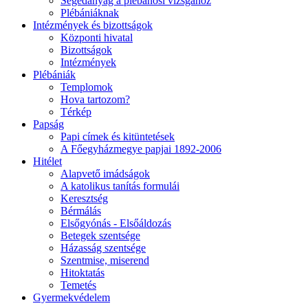
Segédanyag a plébánosi vizsgához
Plébániáknak
Intézmények és bizottságok
Központi hivatal
Bizottságok
Intézmények
Plébániák
Templomok
Hova tartozom?
Térkép
Papság
Papi címek és kitüntetések
A Főegyházmegye papjai 1892-2006
Hitélet
Alapvető imádságok
A katolikus tanítás formulái
Keresztség
Bérmálás
Elsőgyónás - Elsőáldozás
Betegek szentsége
Házasság szentsége
Szentmise, miserend
Hitoktatás
Temetés
Gyermekvédelem