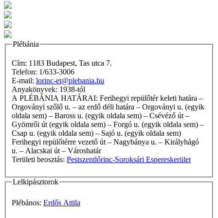
Plébánia
Cím: 1183 Budapest, Tas utca 7.
Telefon: 1/633-3006
E-mail:
lorinc-et@plebania.hu
Anyakönyvek: 1938-tól
A PLÉBÁNIA HATÁRAI: Ferihegyi repülőtér keleti határa –
Orgoványi szőlő u. – az erdő déli határa – Orgoványi u. (egyik
oldala sem) – Baross u. (egyik oldala sem) – Csévéző út –
Gyömrői út (egyik oldala sem) – Forgó u. (egyik oldala sem) –
Csap u. (egyik oldala sem) – Sajó u. (egyik oldala sem)
Ferihegyi repülőtérre vezető út – Nagybánya u. – Királyhágó
u. – Alacskai út – Városhatár
Területi beosztás:
Pestszentlőrinc-Soroksári Espereskerület
Lelkipásztorok
Plébános:
Erdős Attila