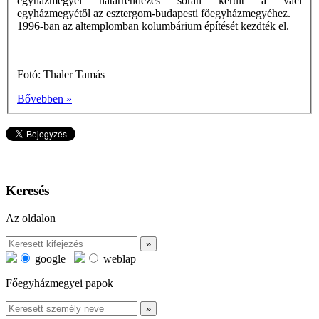
egyházmegyei határrendezés során került a váci
egyházmegyétől az esztergom-budapesti főegyházmegyéhez.
1996-ban az altemplomban kolumbárium építését kezdték el.
Fotó: Thaler Tamás
Bővebben »
Keresés
Az oldalon
google
weblap
Főegyházmegyei papok