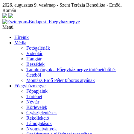
2026. augusztus 9. vasárnap
Szent Terézia Benedikta
Emőd,
•
•
Román
Menü
Híreink
Média
Fotógalériák
Videótár
Hangtár
Beszédek
Tanulmányok a Főegyházmegye történetéből és
életéből
Montázs Erdő Péter bíboros atyának
Főegyházmegye
Főpapjaink
Történet
Névtár
Körlevelek
Gyászjelentések
Rekollekció
Támogatások
Nyomtatványok