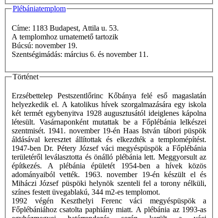
Plébániatemplom
Címe: 1183 Budapest, Attila u. 53.
A templomhoz urnatemető tartozik
Búcsú: november 19.
Szentségimádás: március 6. és november 11.
Történet
Erzsébettelep Pestszentlőrinc Kőbánya felé eső magaslatán
helyezkedik el. A katolikus hívek szorgalmazására egy iskola
két termét egybenyitva 1928 augusztusától ideiglenes kápolna
létesült. Vasárnaponként mutattak be a Főplébánia lelkészei
szentmisét. 1941. november 19-én Haas István tábori püspök
áldásával keresztet állítottak és elkezdték a templomépítést.
1947-ben Dr. Pétery József váci megyéspüspök a Főplébánia
területéről leválasztotta és önálló plébánia lett. Meggyorsult az
építkezés. A plébánia épületét 1954-ben a hívek közös
adományaiból vették. 1963. november 19-én készült el és
Miháczi József püspöki helynök szenteli fel a torony nélküli,
színes festett üvegablakú, 344 m2-es templomot.
1992 végén Keszthelyi Ferenc váci megyéspüspök a
Főplébániához csatolta paphiány miatt. A plébánia az 1993-as