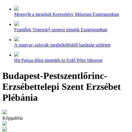
Megnyílt a megújult Keresztény Múzeum Esztergomban
František Trstenský szepesi püspök Esztergomban
A magyar–szlovák megbékélésből barátság született
Hit Pajzsa díjjal tüntették ki Erdő Péter bíborost
Budapest-Pestszentlőrinc-
Erzsébettelepi Szent Erzsébet
Plébánia
Képgaléria