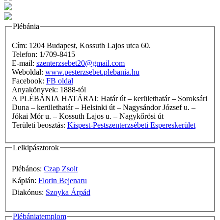
Plébánia
Cím: 1204 Budapest, Kossuth Lajos utca 60.
Telefon: 1/709-8415
E-mail:
szenterzsebet20@gmail.com
Weboldal:
www.pesterzsebet.plebania.hu
Facebook:
FB oldal
Anyakönyvek: 1888-tól
A PLÉBÁNIA HATÁRAI: Határ út – kerülethatár – Soroksári
Duna – kerülethatár – Helsinki út – Nagysándor József u. –
Jókai Mór u. – Kossuth Lajos u. – Nagykőrösi út
Területi beosztás:
Kispest-Pestszenterzsébeti Espereskerület
Lelkipásztorok
Plébános:
Czap Zsolt
Káplán:
Florin Bejenaru
Diakónus:
Szoyka Árpád
Plébániatemplom