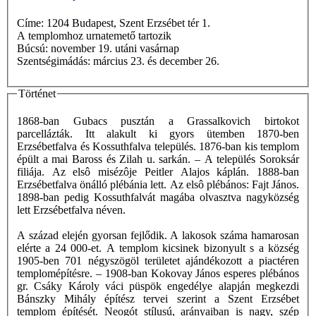
Címe: 1204 Budapest, Szent Erzsébet tér 1.
A templomhoz urnatemető tartozik
Búcsú: november 19. utáni vasárnap
Szentségimádás: március 23. és december 26.
Történet
1868-ban Gubacs pusztán a Grassalkovich birtokot
parcellázták. Itt alakult ki gyors ütemben 1870-ben
Erzsébetfalva és Kossuthfalva település. 1876-ban kis templom
épült a mai Baross és Zilah u. sarkán. – A település Soroksár
filiája. Az elsô misézôje Peitler Alajos káplán. 1888-ban
Erzsébetfalva önálló plébánia lett. Az elsô plébános: Fajt János.
1898-ban pedig Kossuthfalvát magába olvasztva nagyközség
lett Erzsébetfalva néven.
A század elején gyorsan fejlődik. A lakosok száma hamarosan
elérte a 24 000-et. A templom kicsinek bizonyult s a község
1905-ben 701 négyszögöl területet ajándékozott a piactéren
templomépítésre. – 1908-ban Kokovay János esperes plébános
gr. Csáky Károly váci püspök engedélye alapján megkezdi
Bánszky Mihály építész tervei szerint a Szent Erzsébet
templom építését. Neogót stílusú, arányaiban is nagy, szép