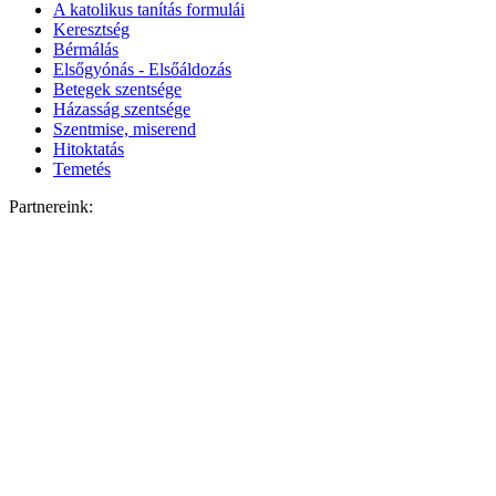
A katolikus tanítás formulái
Keresztség
Bérmálás
Elsőgyónás - Elsőáldozás
Betegek szentsége
Házasság szentsége
Szentmise, miserend
Hitoktatás
Temetés
Partnereink: