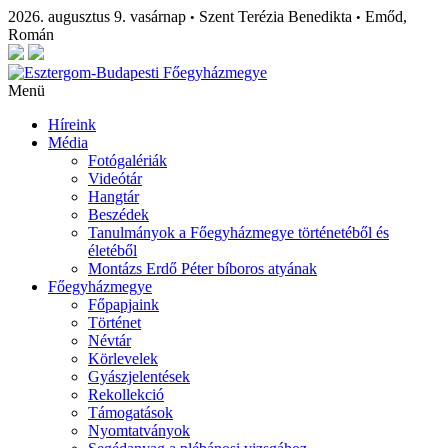
2026. augusztus 9. vasárnap
Szent Terézia Benedikta
Emőd,
•
•
Román
Menü
Híreink
Média
Fotógalériák
Videótár
Hangtár
Beszédek
Tanulmányok a Főegyházmegye történetéből és
életéből
Montázs Erdő Péter bíboros atyának
Főegyházmegye
Főpapjaink
Történet
Névtár
Körlevelek
Gyászjelentések
Rekollekció
Támogatások
Nyomtatványok