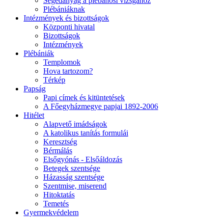
Segédanyag a plébánosi vizsgához
Plébániáknak
Intézmények és bizottságok
Központi hivatal
Bizottságok
Intézmények
Plébániák
Templomok
Hova tartozom?
Térkép
Papság
Papi címek és kitüntetések
A Főegyházmegye papjai 1892-2006
Hitélet
Alapvető imádságok
A katolikus tanítás formulái
Keresztség
Bérmálás
Elsőgyónás - Elsőáldozás
Betegek szentsége
Házasság szentsége
Szentmise, miserend
Hitoktatás
Temetés
Gyermekvédelem