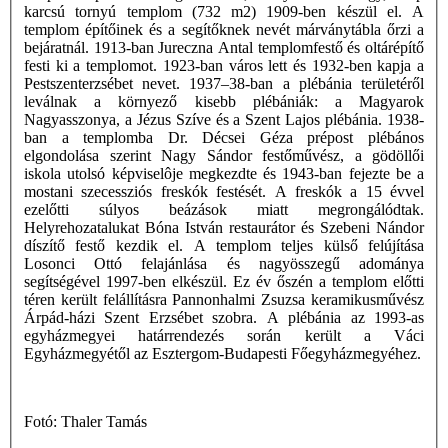
karcsú tornyú templom (732 m2) 1909-ben készül el. A
templom építőinek és a segítőknek nevét márványtábla őrzi a
bejáratnál. 1913-ban Jureczna Antal templomfestő és oltárépítő
festi ki a templomot. 1923-ban város lett és 1932-ben kapja a
Pestszenterzsébet nevet. 1937–38-ban a plébánia területéről
leválnak a környező kisebb plébániák: a Magyarok
Nagyasszonya, a Jézus Szíve és a Szent Lajos plébánia. 1938-
ban a templomba Dr. Décsei Géza prépost plébános
elgondolása szerint Nagy Sándor festőművész, a gödöllői
iskola utolsó képviselôje megkezdte és 1943-ban fejezte be a
mostani szecessziós freskók festését. A freskók a 15 évvel
ezelőtti súlyos beázások miatt megrongálódtak.
Helyrehozatalukat Bóna István restaurátor és Szebeni Nándor
díszítő festő kezdik el. A templom teljes külső felújítása
Losonci Ottó felajánlása és nagyösszegű adománya
segítségével 1997-ben elkészül. Ez év őszén a templom előtti
téren került felállításra Pannonhalmi Zsuzsa keramikusművész
Árpád-házi Szent Erzsébet szobra. A plébánia az 1993-as
egyházmegyei határrendezés során került a Váci
Egyházmegyétől az Esztergom-Budapesti Főegyházmegyéhez.
Fotó: Thaler Tamás