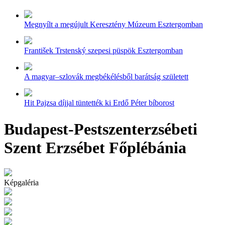
Megnyílt a megújult Keresztény Múzeum Esztergomban
František Trstenský szepesi püspök Esztergomban
A magyar–szlovák megbékélésből barátság született
Hit Pajzsa díjjal tüntették ki Erdő Péter bíborost
Budapest-Pestszenterzsébeti
Szent Erzsébet Főplébánia
Képgaléria