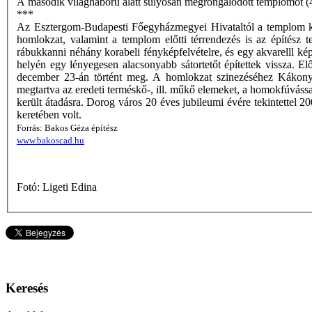
A második világháború alatt súlyosan megrongálódott templomot (44
***
Az Esztergom-Budapesti Főegyházmegyei Hivataltól a templom küls
homlokzat, valamint a templom előtti térrendezés is az építész ter
rábukkanni néhány korabeli fényképfelvételre, és egy akvarelll ké
helyén egy lényegesen alacsonyabb sátortetőt építettek vissza. Elő
december 23-án történt meg. A homlokzat szinezéséhez Kákonyi A
megtartva az eredeti terméskő-, ill. műkő elemeket, a homokfúváss
került átadásra. Dorog város 20 éves jubileumi évére tekintettel 
keretében volt.
Forrás: Bakos Géza építész
www.bakoscad.hu
Fotó: Ligeti Edina
Keresés