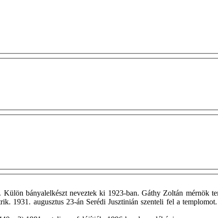
 Külön bányalelkészt neveztek ki 1923-ban. Gáthy Zoltán mérnök te
trik. 1931. augusztus 23-án Serédi Jusztinián szenteli fel a templomo