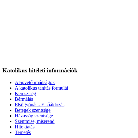
Katolikus hitéleti információk
Alapvető imádságok
A katolikus tanítás formulái
Keresztség
Bérmálás
Elsőgyónás - Elsőáldozás
Betegek szentsége
Házasság szentsége
Szentmise, miserend
Hitoktatás
Temetés