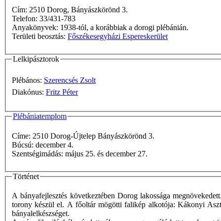
Cím: 2510 Dorog, Bányászkörönd 3.
Telefon: 33/431-783
Anyakönyvek: 1938-tól, a korábbiak a dorogi plébánián.
Területi beosztás:
Főszékesegyházi Espereskerület
Lelkipásztorok
Plébános:
Szerencsés Zsolt
Diakónus:
Fritz Péter
Plébániatemplom
Címe: 2510 Dorog-Újtelep Bányászkörönd 3.
Búcsú: december 4.
Szentségimádás: május 25. és december 27.
Történet
A bányafejlesztés következtében Dorog lakossága megnövekedett.
torony készül el. A főoltár mögötti falikép alkotója: Kákonyi Asz
bányalelkészséget.