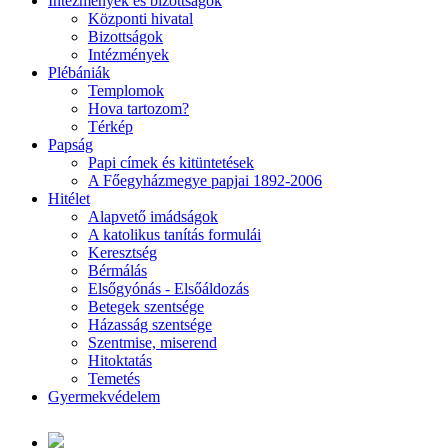
Intézmények és bizottságok
Központi hivatal
Bizottságok
Intézmények
Plébániák
Templomok
Hova tartozom?
Térkép
Papság
Papi címek és kitüntetések
A Főegyházmegye papjai 1892-2006
Hitélet
Alapvető imádságok
A katolikus tanítás formulái
Keresztség
Bérmálás
Elsőgyónás - Elsőáldozás
Betegek szentsége
Házasság szentsége
Szentmise, miserend
Hitoktatás
Temetés
Gyermekvédelem