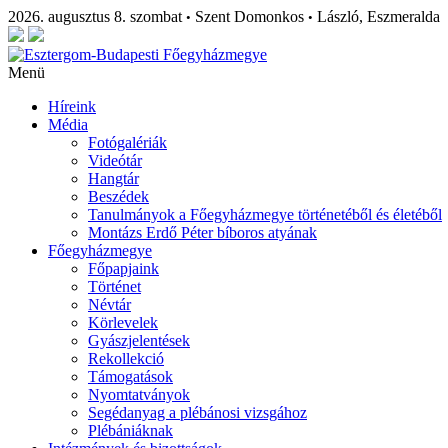
2026. augusztus 8. szombat
Szent Domonkos
László, Eszmeralda
•
•
Menü
Híreink
Média
Fotógalériák
Videótár
Hangtár
Beszédek
Tanulmányok a Főegyházmegye történetéből és életéből
Montázs Erdő Péter bíboros atyának
Főegyházmegye
Főpapjaink
Történet
Névtár
Körlevelek
Gyászjelentések
Rekollekció
Támogatások
Nyomtatványok
Segédanyag a plébánosi vizsgához
Plébániáknak