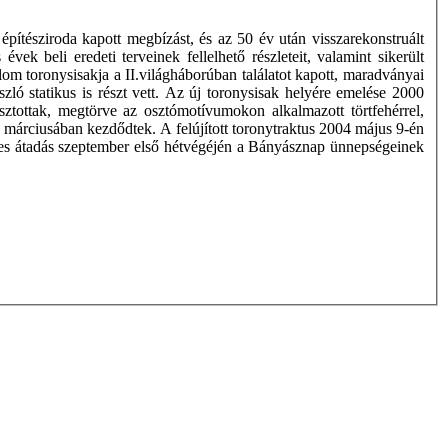
ítésziroda kapott megbízást, és az 50 év után visszarekonstruált
vek beli eredeti terveinek fellelhető részleteit, valamint sikerült
om toronysisakja a II.világháborúban találatot kapott, maradványai
szló statikus is részt vett. Az új toronysisak helyére emelése 2000
ztottak, megtörve az osztómotívumokon alkalmazott törtfehérrel,
 márciusában kezdődtek. A felújított toronytraktus 2004 május 9-én
élyes átadás szeptember első hétvégéjén a Bányásznap ünnepségeinek