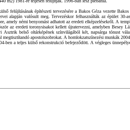
0 m2) 1981-re teljesen felújítják. 1996-ban lesz plébánia.
ő felújításának építészeti tervezésére a Bakos Géza vezette Bakos ép
vei alapján valósult meg. Tervezéskor felhasználták az épület 30-as é
pre, amely némi benyomást adhatott az eredeti elképzelésekről. A templ
ször az eredeti toronysisakot kellett újratervezni, amelyben Besey Lá
sztrik belső oltárképének színvilágából két, napsárga tónust válas
al megtisztítandó apostolszobrokat. A homlokzatszínezési munkák 2004
2004-ben a teljes külső rekonstrukció befejeződött. A végleges ünnep