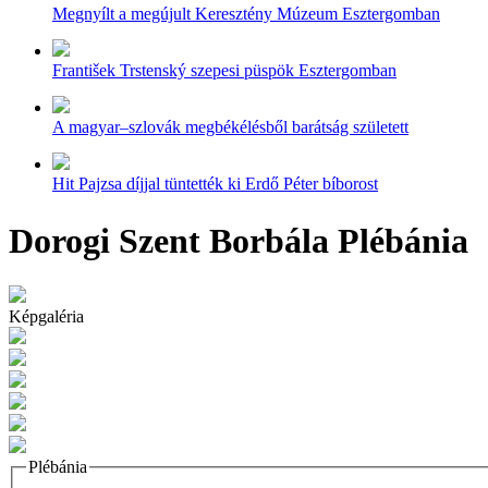
Megnyílt a megújult Keresztény Múzeum Esztergomban
František Trstenský szepesi püspök Esztergomban
A magyar–szlovák megbékélésből barátság született
Hit Pajzsa díjjal tüntették ki Erdő Péter bíborost
Dorogi Szent Borbála Plébánia
Képgaléria
Plébánia