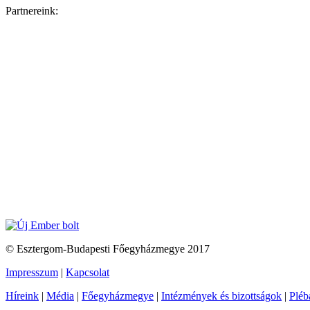
Partnereink:
© Esztergom-Budapesti Főegyházmegye 2017
Impresszum
|
Kapcsolat
Híreink
|
Média
|
Főegyházmegye
|
Intézmények és bizottságok
|
Pléb