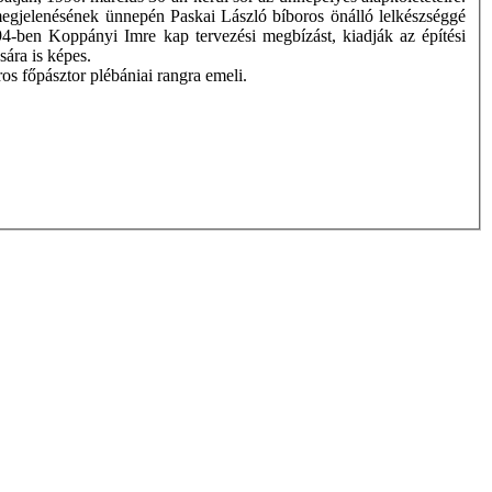
gjelenésének ünnepén Paskai László bíboros önálló lelkészséggé
1994-ben Koppányi Imre kap tervezési megbízást, kiadják az építési
sára is képes.
os főpásztor plébániai rangra emeli.