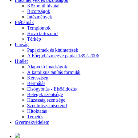
Intézmények és bizottságok
Központi hivatal
Bizottságok
Intézmények
Plébániák
Templomok
Hova tartozom?
Térkép
Papság
Papi címek és kitüntetések
A Főegyházmegye papjai 1892-2006
Hitélet
Alapvető imádságok
A katolikus tanítás formulái
Keresztség
Bérmálás
Elsőgyónás - Elsőáldozás
Betegek szentsége
Házasság szentsége
Szentmise, miserend
Hitoktatás
Temetés
Gyermekvédelem