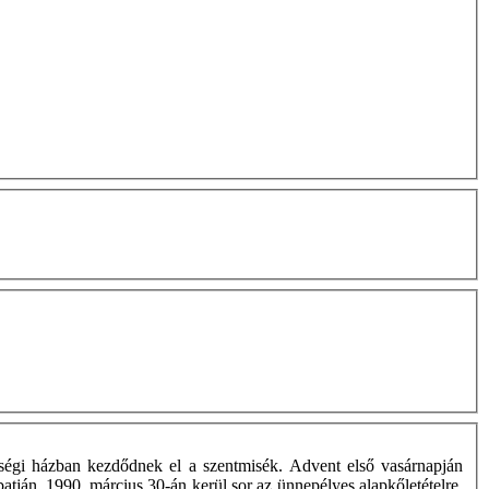
sségi házban kezdődnek el a szentmisék. Advent első vasárnapján
atján, 1990. március 30-án kerül sor az ünnepélyes alapkőletételre.