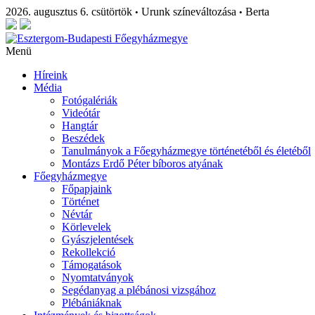
2026. augusztus 6. csütörtök
Urunk színeváltozása
Berta
•
•
Menü
Híreink
Média
Fotógalériák
Videótár
Hangtár
Beszédek
Tanulmányok a Főegyházmegye történetéből és életéből
Montázs Erdő Péter bíboros atyának
Főegyházmegye
Főpapjaink
Történet
Névtár
Körlevelek
Gyászjelentések
Rekollekció
Támogatások
Nyomtatványok
Segédanyag a plébánosi vizsgához
Plébániáknak