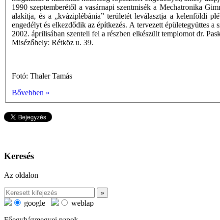
1990 szeptemberétől a vasárnapi szentmisék a Mechatronika Gim
alakítja, és a „kváziplébánia” területét leválasztja a kelenföldi
engedélyt és elkezdődik az építkezés. A tervezett épületegyüttes a sza
2002. áprilisában szenteli fel a részben elkészült templomot dr. Pa
Misézőhely: Rétköz u. 39.
Fotó: Thaler Tamás
Bővebben »
Keresés
Az oldalon
google
weblap
Főegyházmegyei papok