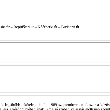
ti út – Városhatár – Repülőtéri út – Kőérberki út – Budaörsi út
yik legsűrűbb lakótelepe épült. 1989 szeptemberében először a közö
a lesz a későbbi plébániának. Az első szabad választás előtti nap szomb