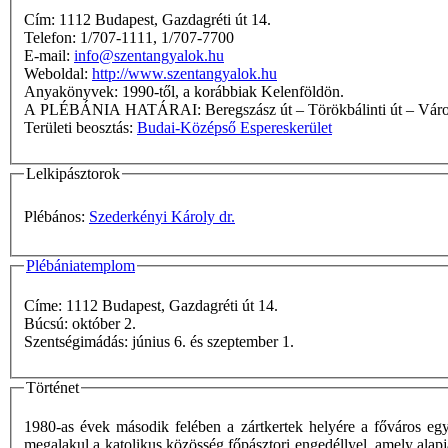
Cím: 1112 Budapest, Gazdagréti út 14.
Telefon: 1/707-1111, 1/707-7700
E-mail:
info@szentangyalok.hu
Weboldal:
http://www.szentangyalok.hu
Anyakönyvek: 1990-től, a korábbiak Kelenföldön.
A PLÉBÁNIA HATÁRAI: Beregszász út – Törökbálin
Területi beosztás:
Budai-Középső Espereskerület
Lelkipásztorok
Plébános:
Szederkényi Károly dr.
Plébániatemplom
Címe: 1112 Budapest, Gazdagréti út 14.
Búcsú: október 2.
Szentségimádás: június 6. és szeptember 1.
Történet
1980-as évek második felében a zártkertek helyére a főváros eg
megalakul a katolikus közösség főpásztori engedéllyel, amely alapj