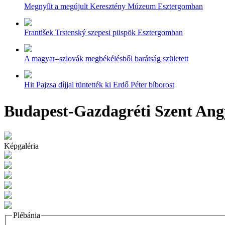
Megnyílt a megújult Keresztény Múzeum Esztergomban
František Trstenský szepesi püspök Esztergomban
A magyar–szlovák megbékélésből barátság született
Hit Pajzsa díjjal tüntették ki Erdő Péter bíborost
Budapest-Gazdagréti Szent Ang
Képgaléria
Plébánia