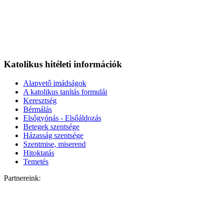
Katolikus hitéleti információk
Alapvető imádságok
A katolikus tanítás formulái
Keresztség
Bérmálás
Elsőgyónás - Elsőáldozás
Betegek szentsége
Házasság szentsége
Szentmise, miserend
Hitoktatás
Temetés
Partnereink: