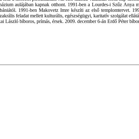
názium aulájában kapnak otthont. 1991-ben a Lourdes-i Szűz Anya me
 plébániától. 1991-ben Makovetz Imre készíti az első templomtervet. 
krális feladat mellett kulturális, egészségügyi, karitatív szolgálat ellátá
skai László bíboros, prímás, érsek. 2009. december 6-án Erdő Péter bíbor