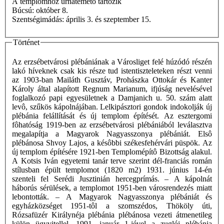
A templomhoz urnatemető tartozik
Búcsú: október 8.
Szentségimádás: április 3. és szeptember 15.
Történet
Az erzsébetvárosi plébániának a Városliget felé húzódó részén
lakó híveknek csak kis része tud istentiszteleteken részt venni
az 1903-ban Mailáth Gusztáv, Prohászka Ottokár és Kanter
Károly által alapított Regnum Marianum, ifjúság nevelésével
foglalkozó papi egyesületnek a Damjanich u. 50. szám alatt
levô, szűkös kápolnájában. Lelkipásztori gondok indokolják új
plébánia felállítását és új templom építését. Az esztergomi
fôhatóság 1919-ben az erzsébetvárosi plébániából leválasztva
megalapítja a Magyarok Nagyasszonya plébániát. Elsô
plébánosa Shvoy Lajos, a késôbbi székesfehérvári püspök. Az
új templom építésére 1921-ben Templomépítô Bizottság alakul.
A Kotsis Iván egyetemi tanár terve szerint dél-franciás román
stílusban épült templomot (1820 m2) 1931. június 14-én
szenteli fel Serédi Jusztinián hercegprímás. – A kápolnát
háborús sérülések, a templomot 1951-ben városrendezés miatt
lebontották. – A Magyarok Nagyasszonya plébániát és
egyházközséget 1951-tôl a szomszédos, Thököly úti,
Rózsafüzér Királynéja plébánia plébánosa vezeti átmenetileg
külön ügyvitellel. 1991. január 1-jével a zuglói plébánia