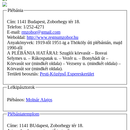
Plébánia
Cím: 1141 Budapest, Zoborhegy tér 18.
Telefon: 1/252-4271
E-mail:
rmzobor@gmail.com
Weboldal:
http://www.regnumzobor.hu
Anyakönyvek: 1919-től 1951-ig a Thököly úti plébánián, majd
1990-től
A PLÉBÁNIA HATÁRAI: Szuglói körvasút – Ilosvai
Selymes u. – Rákospatak u. – Vezér u. – Bonyhádi út –
Körvasút sor (mindkét oldala) – Vezseny u. (mindkét oldala) –
Körvasút sor (mindkét oldala).
Területi beosztás:
Pesti-Középső Espereskerület
Lelkipásztorok
Plébános:
Molnár Alajos
Plébániatemplom
Címe: 1141 BUdapest, Zoborhegy tér 18.