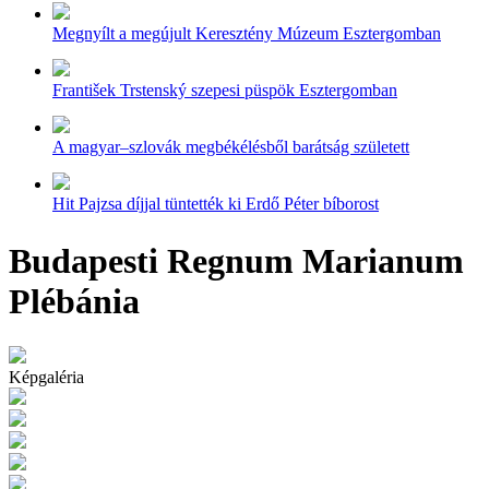
Megnyílt a megújult Keresztény Múzeum Esztergomban
František Trstenský szepesi püspök Esztergomban
A magyar–szlovák megbékélésből barátság született
Hit Pajzsa díjjal tüntették ki Erdő Péter bíborost
Budapesti Regnum Marianum
Plébánia
Képgaléria