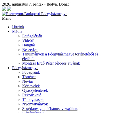
2026. augusztus 7. péntek
Ibolya, Donát
•
Menü
Híreink
Média
Fotógalériák
Videótár
Hangtár
Beszédek
Tanulmányok a Főegyházmegye történetéből és
életéből
Montázs Erdő Péter bíboros atyának
Főegyházmegye
Főpapjaink
Történet
Névtár
Körlevelek
Gyászjelentések
Rekollekció
Támogatások
Nyomtatványok
Segédanyag a plébánosi vizsgához