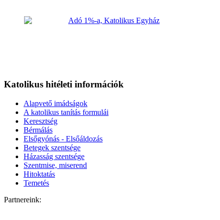
Katolikus hitéleti információk
Alapvető imádságok
A katolikus tanítás formulái
Keresztség
Bérmálás
Elsőgyónás - Elsőáldozás
Betegek szentsége
Házasság szentsége
Szentmise, miserend
Hitoktatás
Temetés
Partnereink: