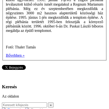
leválasztott külsô részén ismét megalakul a Regnum Marianum
plébánia. Még ez év szeptemberében megkezdődik a
négyszintes 3000 m2 hasznos alapterületű közösségi ház
építése. 1995. június 1-jén megkezdôdik a templom építése. A
régi plébánia területét 1995-ben felosztják a környezô
plébániák között. 1996. október 6-án Dr. Paskai László bíboros
megáldja az épülő templomot.
Fotó: Thaler Tamás
Bővebben »
Keresés
Az oldalon