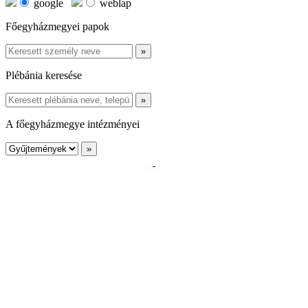
google
weblap
Főegyházmegyei papok
Plébánia keresése
A főegyházmegye intézményei