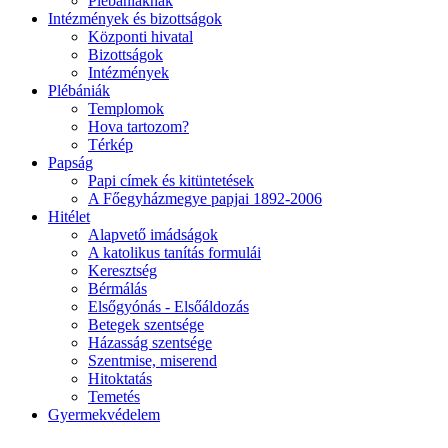
Plébániáknak
Intézmények és bizottságok
Központi hivatal
Bizottságok
Intézmények
Plébániák
Templomok
Hova tartozom?
Térkép
Papság
Papi címek és kitüntetések
A Főegyházmegye papjai 1892-2006
Hitélet
Alapvető imádságok
A katolikus tanítás formulái
Keresztség
Bérmálás
Elsőgyónás - Elsőáldozás
Betegek szentsége
Házasság szentsége
Szentmise, miserend
Hitoktatás
Temetés
Gyermekvédelem