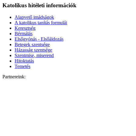
Katolikus hitéleti információk
Alapvető imádságok
A katolikus tanítás formulái
Keresztség
Bérmálás
Elsőgyónás - Elsőáldozás
Betegek szentsége
Házasság szentsége
Szentmise, miserend
Hitoktatás
Temetés
Partnereink: