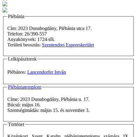
Plébánia
Cím: 2023 Dunabogdány, Plébánia utca 17.
Telefon: 26/390-557
Anyakönyvek: 1724-től.
Területi beosztás:
Szentendrei Espereskerület
Lelkipásztorok
Plébános:
Lancendorfer István
Plébániatemplom
Címe: 2023 Dunabogdány, Plébánia u. 17.
Búcsú: május 16.
Szentségimádás: május 15. és november 3.
Történet
Középkori Szent Katalin plébániatemploma számára IX.