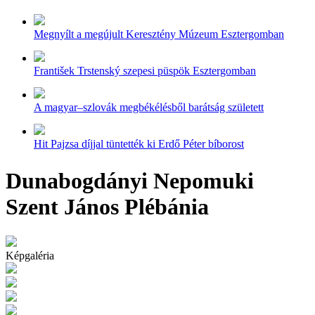
Megnyílt a megújult Keresztény Múzeum Esztergomban
František Trstenský szepesi püspök Esztergomban
A magyar–szlovák megbékélésből barátság született
Hit Pajzsa díjjal tüntették ki Erdő Péter bíborost
Dunabogdányi Nepomuki
Szent János Plébánia
Képgaléria