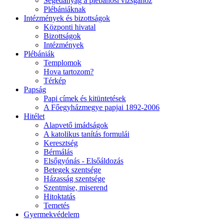
Segédanyag a plébánosi vizsgához
Plébániáknak
Intézmények és bizottságok
Központi hivatal
Bizottságok
Intézmények
Plébániák
Templomok
Hova tartozom?
Térkép
Papság
Papi címek és kitüntetések
A Főegyházmegye papjai 1892-2006
Hitélet
Alapvető imádságok
A katolikus tanítás formulái
Keresztség
Bérmálás
Elsőgyónás - Elsőáldozás
Betegek szentsége
Házasság szentsége
Szentmise, miserend
Hitoktatás
Temetés
Gyermekvédelem