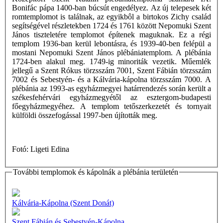
Bonifác pápa 1400-ban búcsút engedélyez. Az új telepesek két
romtemplomot is találnak, az egyikbôl a birtokos Zichy család
segítségével részletekben 1724 és 1761 között Nepomuki Szent
János tiszteletére templomot építenek maguknak. Ez a régi
templom 1936-ban kerül lebontásra, és 1939-40-ben felépül a
mostani Nepomuki Szent János plébániatemplom. A plébánia
1724-ben alakul meg. 1749-ig minoriták vezetik. Műemlék
jellegű a Szent Rókus törzsszám 7001, Szent Fábián törzsszám
7002 és Sebestyén- és a Kálvária-kápolna törzsszám 7000. A
plébánia az 1993-as egyházmegyei határrendezés során került a
székesfehérvári egyházmegyétől az esztergom-budapesti
főegyházmegyéhez. A templom tetőszerkezetét és tornyait
külföldi összefogással 1997-ben újították meg.
Fotó: Ligeti Edina
További templomok és kápolnák a plébánia területén
Kálvária-Kápolna (Szent Donát)
Szent Fábián és Sebestyén-Kápolna