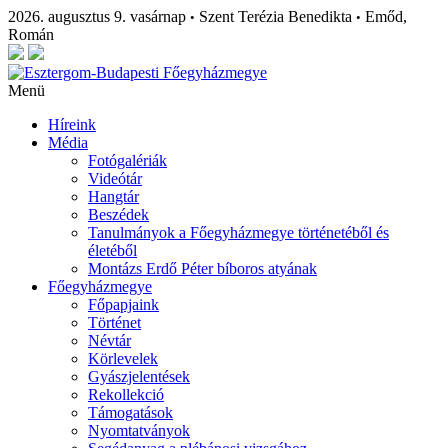
2026. augusztus 9. vasárnap
Szent Terézia Benedikta
Emőd,
•
•
Román
Menü
Híreink
Média
Fotógalériák
Videótár
Hangtár
Beszédek
Tanulmányok a Főegyházmegye történetéből és
életéből
Montázs Erdő Péter bíboros atyának
Főegyházmegye
Főpapjaink
Történet
Névtár
Körlevelek
Gyászjelentések
Rekollekció
Támogatások
Nyomtatványok