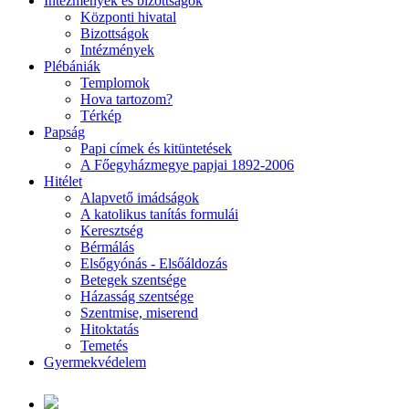
Intézmények és bizottságok
Központi hivatal
Bizottságok
Intézmények
Plébániák
Templomok
Hova tartozom?
Térkép
Papság
Papi címek és kitüntetések
A Főegyházmegye papjai 1892-2006
Hitélet
Alapvető imádságok
A katolikus tanítás formulái
Keresztség
Bérmálás
Elsőgyónás - Elsőáldozás
Betegek szentsége
Házasság szentsége
Szentmise, miserend
Hitoktatás
Temetés
Gyermekvédelem