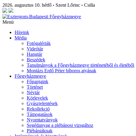
2026. augusztus 10. hétfő
Szent Lőrinc
Csilla
•
•
Menü
Híreink
Média
Fotógalériák
Videótár
Hangtár
Beszédek
Tanulmányok a Főegyházmegye történetéből és életéből
Montázs Erdő Péter bíboros atyának
Főegyházmegye
Főpapjaink
Történet
Névtár
Körlevelek
Gyászjelentések
Rekollekció
Támogatások
Nyomtatványok
Segédanyag a plébánosi vizsgához
Plébániáknak