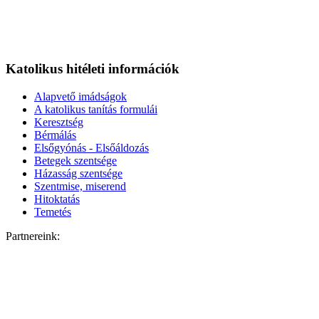
Katolikus hitéleti információk
Alapvető imádságok
A katolikus tanítás formulái
Keresztség
Bérmálás
Elsőgyónás - Elsőáldozás
Betegek szentsége
Házasság szentsége
Szentmise, miserend
Hitoktatás
Temetés
Partnereink: