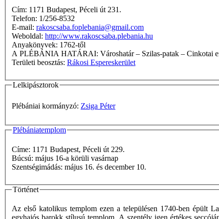
Cím: 1171 Budapest, Péceli út 231.
Telefon: 1/256-8532
E-mail:
rakoscsaba.foplebania@gmail.com
Weboldal:
http://www.rakoscsaba.plebania.hu
Anyakönyvek: 1762-től
A PLÉBÁNIA HATÁRAI: Városhatár – Szilas-pat
Területi beosztás:
Rákosi Espereskerület
Lelkipásztorok
Plébániai kormányzó:
Zsiga Péter
Plébániatemplom
Címe: 1171 Budapest, Péceli út 229.
Búcsú: május 16-a körüli vasárnap
Szentségimádás: május 16. és december 10.
Történet
Az első katolikus templom ezen a településen 1740-ben épült Laf
egyhajós barokk stílusú templom. A szentély igen értékes seccóján