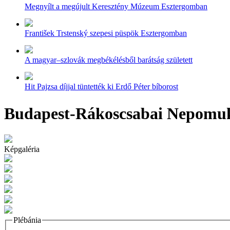
Megnyílt a megújult Keresztény Múzeum Esztergomban
František Trstenský szepesi püspök Esztergomban
A magyar–szlovák megbékélésből barátság született
Hit Pajzsa díjjal tüntették ki Erdő Péter bíborost
Budapest-Rákoscsabai Nepomuk
Képgaléria
Plébánia