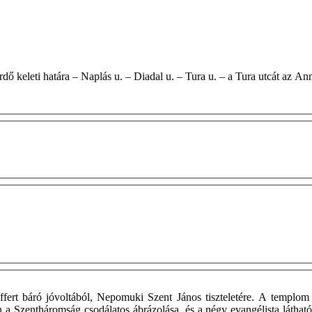
ak – Cinkotai erdő keleti határa – Naplás u. – Diadal u. – Tura u. – a Tura utcá
fert báró jóvoltából, Nepomuki Szent János tiszteletére. A templom 
 a Szentháromság csodálatos ábrázolása, és a négy evangélista látható