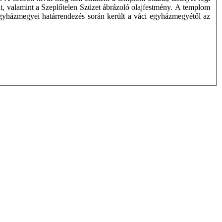
t, valamint a Szeplőtelen Szüzet ábrázoló olajfestmény. A templom
 egyházmegyei határrendezés során került a váci egyházmegyétől az