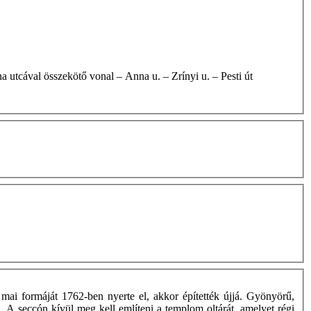
t az Anna utcával összekötő vonal – Anna u. – Zrínyi u. – Pesti út
mai formáját 1762-ben nyerte el, akkor építették újjá. Gyönyörű,
. A seccón kívül meg kell említeni a templom oltárát, amelyet régi