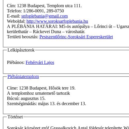
Cím: 1238 Budapest, Templom utca 111.
Telefon: 1/286-0091, 289-0750
E-mail:
snfoplebania@gmail.com
Weboldal:
http://www.soroksarfoplebania.hu
A PLÉBÁNIA HATÁRAI: M5-ös autópálya – Lőrinci út – Ugarszél u. – Kő u. – Könyves u. – Erzsébeti temető északnyugati sarkától a Helsinki út-Hold u. sarkáig húzott egyenes – Helsinki út –
kerülethatár – Ráckevei Duna – városhatár.
Területi beosztás:
Pestszentlőrinc-Soroksári Espereskerület
Lelkipásztorok
Plébános:
Fehérvári Lajos
Plébániatemplom
Címe: 1238 Budapest, Hősök tere 19.
A templomhoz urnatemető tartozik
Búcsú: augusztus 15.
Szentségimádás: május 13. és december 13.
Történet
Soroksár községet gróf Grassalkovich Antal földesúr telepítette 