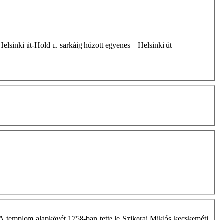
 A templom alapkövét 1758-ban tette le Szikorai Miklós kecskeméti