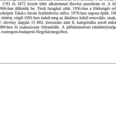
 1781 és 1872 között több alkalommal tűzvész pusztította el. A hí
06-ban állították be. Tiroli faragású oltár. 1956-ban a földrengés 
skóképek Takács István festőművész műve. 1970-ben orgona épült. 1982-
örtént, végül 1991-ben indult meg az általános külső renoválás: sisak,
törvény alapján 15 802. törzsszám alatt II. kategóriába sorolt mű
1989-ben és szakaszosan folytatódik. A plébániaudvari raktárhelyis
az esztergom-budapesti főegyházmegyéhez.