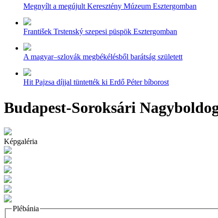
Megnyílt a megújult Keresztény Múzeum Esztergomban
František Trstenský szepesi püspök Esztergomban
A magyar–szlovák megbékélésből barátság született
Hit Pajzsa díjjal tüntették ki Erdő Péter bíborost
Budapest-Soroksári Nagyboldog
Képgaléria
Plébánia