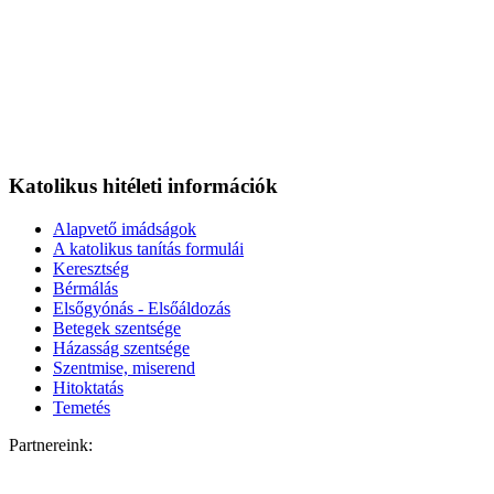
Katolikus hitéleti információk
Alapvető imádságok
A katolikus tanítás formulái
Keresztség
Bérmálás
Elsőgyónás - Elsőáldozás
Betegek szentsége
Házasság szentsége
Szentmise, miserend
Hitoktatás
Temetés
Partnereink: