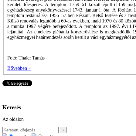
kerületi főesperes. A templom 1759–61 között épült (1159 m2).
egyházközség anyakönyvezéssel 1743. január l. óta. A főoltárt 19
templom restaurálása 1956–57-ben készült. Belső festése és a fre
Külső renoválás legutóbb a 60-as években, majd 1970 és 80 között t
a munka 1997 végére befejeződött. A templom az 1997. évi LIV. 
lejárattal. Az emeletes plébánia korszerűsítése is megkezdődik 
egyházmegyei határrendezés során került a váci egyházmegyétől 
Fotó: Thaler Tamás
Bővebben »
Keresés
Az oldalon