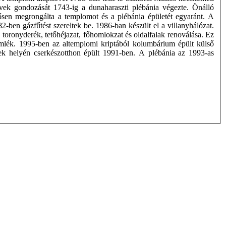
vek gondozását 1743-ig a dunaharaszti plébánia végezte. Önálló
erősen megrongálta a templomot és a plébánia épületét egyaránt. A
ben gázfűtést szereltek be. 1986-ban készült el a villanyhálózat.
 toronyderék, tetőhéjazat, főhomlokzat és oldalfalak renoválása. Ez
emlék. 1995-ben az altemplomi kriptából kolumbárium épült külső
égek helyén cserkészotthon épült 1991-ben. A plébánia az 1993-as