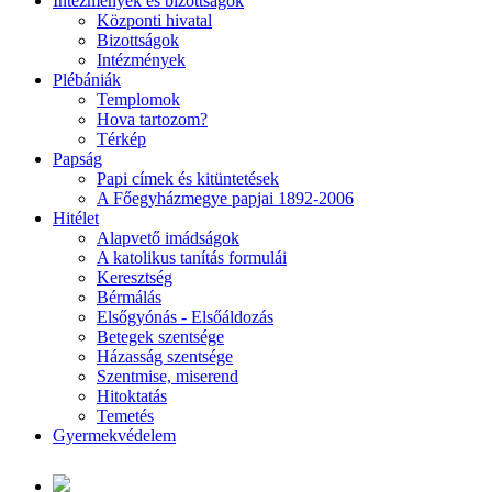
Intézmények és bizottságok
Központi hivatal
Bizottságok
Intézmények
Plébániák
Templomok
Hova tartozom?
Térkép
Papság
Papi címek és kitüntetések
A Főegyházmegye papjai 1892-2006
Hitélet
Alapvető imádságok
A katolikus tanítás formulái
Keresztség
Bérmálás
Elsőgyónás - Elsőáldozás
Betegek szentsége
Házasság szentsége
Szentmise, miserend
Hitoktatás
Temetés
Gyermekvédelem