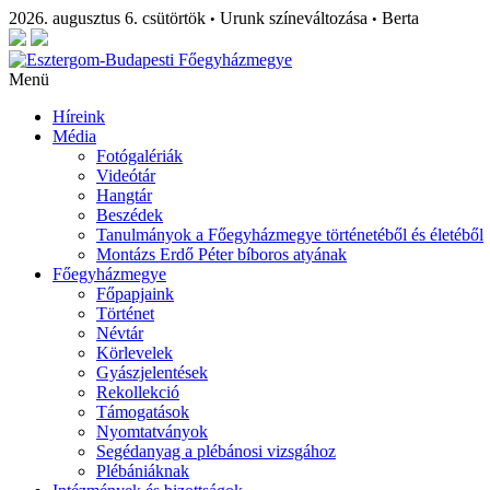
2026. augusztus 6. csütörtök
Urunk színeváltozása
Berta
•
•
Menü
Híreink
Média
Fotógalériák
Videótár
Hangtár
Beszédek
Tanulmányok a Főegyházmegye történetéből és életéből
Montázs Erdő Péter bíboros atyának
Főegyházmegye
Főpapjaink
Történet
Névtár
Körlevelek
Gyászjelentések
Rekollekció
Támogatások
Nyomtatványok
Segédanyag a plébánosi vizsgához
Plébániáknak