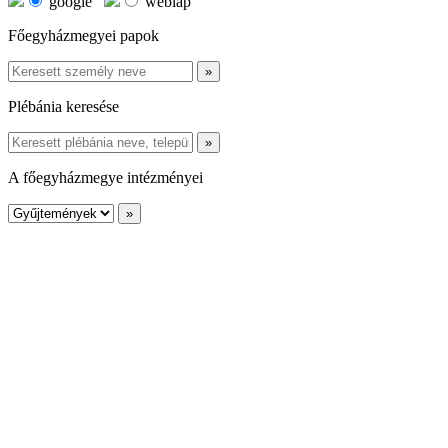
google
weblap
Főegyházmegyei papok
Plébánia keresése
A főegyházmegye intézményei