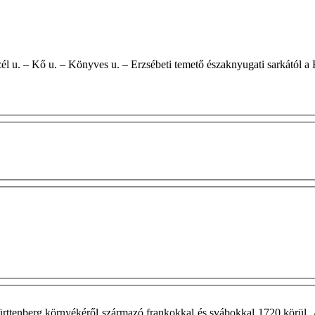
Württenberg környékéről származó frankokkal és svábokkal 1720 körül.