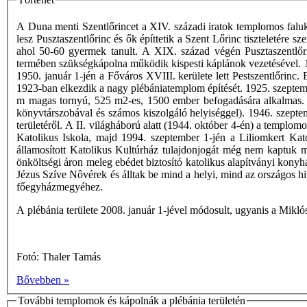
A Duna menti Szentlőrincet a XIV. századi iratok templomos faluk
lesz Pusztaszentlőrinc és ők építtetik a Szent Lőrinc tiszteletére s
ahol 50-60 gyermek tanult. A XIX. század végén Pusztaszentlőrin
termében szükségkápolna működik kispesti káplánok vezetésével.
1950. január 1-jén a Főváros XVIII. kerülete lett Pestszentlőrinc
1923-ban elkezdik a nagy plébániatemplom építését. 1925. szeptemb
m magas tornyú, 525 m2-es, 1500 ember befogadására alkalmas. 1
könyvtárszobával és számos kiszolgáló helyiséggel). 1946. szeptem
területéről. A II. világháború alatt (1944. október 4-én) a templ
Katolikus Iskola, majd 1994. szeptember 1-jén a Liliomkert Kat
államosított Katolikus Kultúrház tulajdonjogát még nem kaptuk m
önköltségi áron meleg ebédet biztosító katolikus alapítványi kony
Jézus Szíve Nôvérek és álltak be mind a helyi, mind az országos 
főegyházmegyéhez.
A plébánia területe 2008. január 1-jével módosult, ugyanis a Miklós
Fotó: Thaler Tamás
Bővebben »
További templomok és kápolnák a plébánia területén