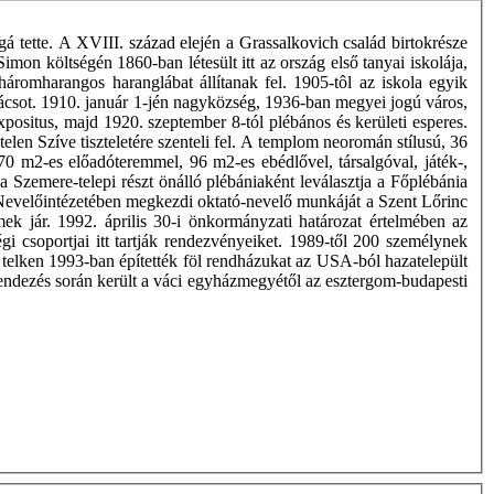
 tette. A XVIII. század elején a Grassalkovich család birtokrésze
Simon költségén 1860-ban létesült itt az ország első tanyai iskolája,
áromharangos haranglábat állítanak fel. 1905-tôl az iskola egyik
sot. 1910. január 1-jén nagyközség, 1936-ban megyei jogú város,
positus, majd 1920. szeptember 8-tól plébános és kerületi esperes.
en Szíve tiszteletére szenteli fel. A templom neoromán stílusú, 36
 m2-es előadóteremmel, 96 m2-es ebédlővel, társalgóval, játék-,
 Szemere-telepi részt önálló plébániaként leválasztja a Főplébánia
t Nevelőintézetében megkezdi oktató-nevelő munkáját a Szent Lőrinc
k jár. 1992. április 30-i önkormányzati határozat értelmében az
 csoportjai itt tartják rendezvényeiket. 1989-től 200 személynek
 telken 1993-ban építették föl rendházukat az USA-ból hazatelepült
endezés során került a váci egyházmegyétől az esztergom-budapesti