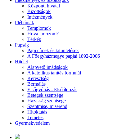
Intézmények és bizottságok
Központi hivatal
Bizottságok
Intézmények
Plébániák
Templomok
Hova tartozom?
Térkép
Papság
Papi címek és kitüntetések
A Főegyházmegye papjai 1892-2006
Hitélet
Alapvető imádságok
A katolikus tanítás formulái
Keresztség
Bérmálás
Elsőgyónás - Elsőáldozás
Betegek szentsége
Házasság szentsége
Szentmise, miserend
Hitoktatás
Temetés
Gyermekvédelem