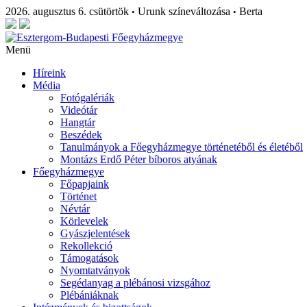
2026. augusztus 6. csütörtök
Urunk színeváltozása
Berta
•
•
Menü
Híreink
Média
Fotógalériák
Videótár
Hangtár
Beszédek
Tanulmányok a Főegyházmegye történetéből és életéből
Montázs Erdő Péter bíboros atyának
Főegyházmegye
Főpapjaink
Történet
Névtár
Körlevelek
Gyászjelentések
Rekollekció
Támogatások
Nyomtatványok
Segédanyag a plébánosi vizsgához
Plébániáknak