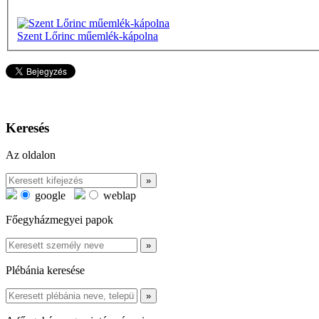
Szent Lőrinc műemlék-kápolna
Keresés
Az oldalon
google
weblap
Főegyházmegyei papok
Plébánia keresése