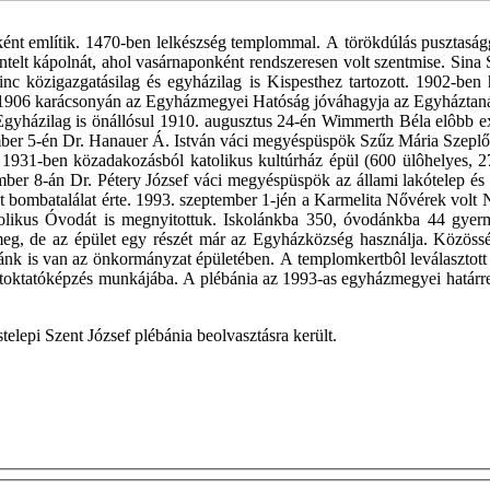
ént említik. 1470-ben lelkészség templommal. A törökdúlás pusztasággá
zentelt kápolnát, ahol vasárnaponként rendszeresen volt szentmise. Sina 
c közigazgatásilag és egyházilag is Kispesthez tartozott. 1902-ben h
 1906 karácsonyán az Egyházmegyei Hatóság jóváhagyja az Egyháztanác
. Egyházilag is önállósul 1910. augusztus 24-én Wimmerth Béla elôbb ex
er 5-én Dr. Hanauer Á. István váci megyéspüspök Szűz Mária Szeplőtel
931-ben közadakozásból katolikus kultúrház épül (600 ülôhelyes, 270
ber 8-án Dr. Pétery József váci megyéspüspök az állami lakótelep és a
omot bombatalálat érte. 1993. szeptember 1-jén a Karmelita Nővérek vol
olikus Óvodát is megnyitottuk. Iskolánkba 350, óvodánkba 44 gyerme
eg, de az épület egy részét már az Egyházközség használja. Közösségi
hánk is van az önkormányzat épületében. A templomkertbôl leválasztott
hitoktatóképzés munkájába. A plébánia az 1993-as egyházmegyei határr
telepi Szent József plébánia beolvasztásra került.