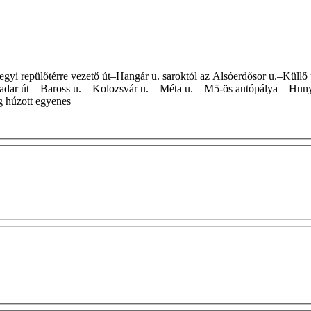
dar út – Baross u. – Kolozsvár u. – Méta u. – M5-ös autópálya – Hunya
ig húzott egyenes