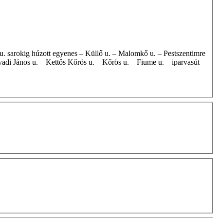
di János u. – Kettős Kőrös u. – Kőrös u. – Fiume u. – iparvasút –