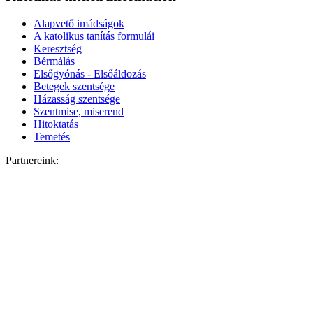
Alapvető imádságok
A katolikus tanítás formulái
Keresztség
Bérmálás
Elsőgyónás - Elsőáldozás
Betegek szentsége
Házasság szentsége
Szentmise, miserend
Hitoktatás
Temetés
Partnereink: