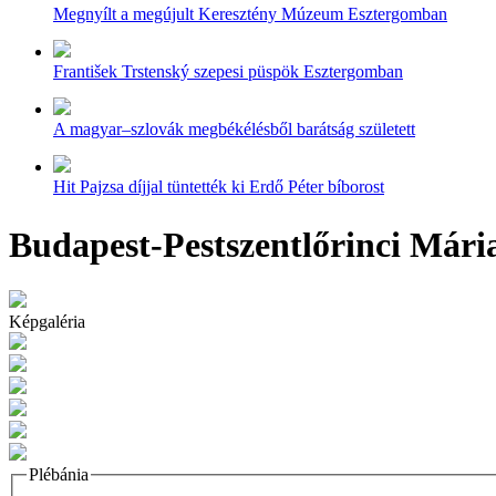
Megnyílt a megújult Keresztény Múzeum Esztergomban
František Trstenský szepesi püspök Esztergomban
A magyar–szlovák megbékélésből barátság született
Hit Pajzsa díjjal tüntették ki Erdő Péter bíborost
Budapest-Pestszentlőrinci Mária
Képgaléria
Plébánia