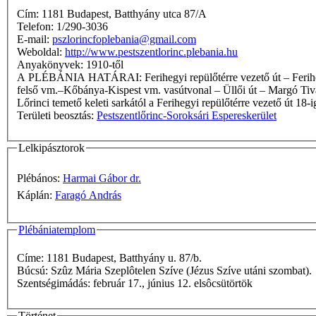
Cím: 1181 Budapest, Batthyány utca 87/A
Telefon: 1/290-3036
E-mail:
pszlorincfoplebania@gmail.com
Weboldal:
http://www.pestszentlorinc.plebania.hu
Anyakönyvek: 1910-től
A PLÉBÁNIA HATÁRAI: Ferihegyi repülőtérre vezető út – Ferihegyi repülőtérre vezető út–Hangár u. saroktól az Alsóerdősor u.–Küllő u. sarokig húzott egyenes – Küllő u. – Malomkő u. – Pestszentimre
felső vm.–Kőbánya-Kispest vm. vasútvonal – Üllői út – Margó Tiva
Lőrinci temető keleti sarkától a Ferihegyi repülőtérre vezető út 18-
Területi beosztás:
Pestszentlőrinc-Soroksári Espereskerület
Lelkipásztorok
Plébános:
Harmai Gábor dr.
Káplán:
Faragó András
Plébániatemplom
Címe: 1181 Budapest, Batthyány u. 87/b.
Búcsú: Szûz Mária Szeplôtelen Szíve (Jézus Szíve utáni szombat).
Szentségimádás: február 17., június 12. elsôcsütörtök
Történet