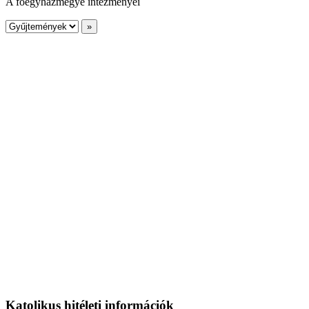
A főegyházmegye intézményei
Katolikus hitéleti információk