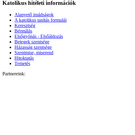
Katolikus hitéleti információk
Alapvető imádságok
A katolikus tanítás formulái
Keresztség
Bérmálás
Elsőgyónás - Elsőáldozás
Betegek szentsége
Házasság szentsége
Szentmise, miserend
Hitoktatás
Temetés
Partnereink: