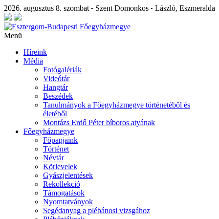
2026. augusztus 8. szombat
Szent Domonkos
László, Eszmeralda
•
•
Menü
Híreink
Média
Fotógalériák
Videótár
Hangtár
Beszédek
Tanulmányok a Főegyházmegye történetéből és
életéből
Montázs Erdő Péter bíboros atyának
Főegyházmegye
Főpapjaink
Történet
Névtár
Körlevelek
Gyászjelentések
Rekollekció
Támogatások
Nyomtatványok
Segédanyag a plébánosi vizsgához