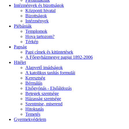
Plébániáknak
Intézmények és bizottságok
Központi hivatal
Bizottságok
Intézmények
Plébániák
Templomok
Hova tartozom?
Térkép
Papság
Papi címek és kitüntetések
A Főegyházmegye papjai 1892-2006
Hitélet
Alapvető imádságok
A katolikus tanítás formulái
Keresztség
Bérmálás
Elsőgyónás - Elsőáldozás
Betegek szentsége
Házasság szentsége
Szentmise, miserend
Hitoktatás
Temetés
Gyermekvédelem