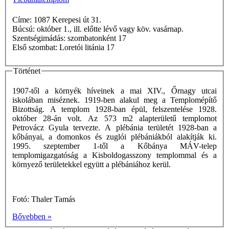
Címe: 1087 Kerepesi út 31.
Búcsú: október 1., ill. előtte lévő vagy köv. vasárnap.
Szentségimádás: szombatonként 17
Első szombat: Loretói litánia 17
Történet
1907-től a környék híveinek a mai XIV., Őrnagy utcai
iskolában miséznek. 1919-ben alakul meg a Templomépítő
Bizottság. A templom 1928-ban épül, felszentelése 1928.
október 28-án volt. Az 573 m2 alapterületű templomot
Petrovácz Gyula tervezte. A plébánia területét 1928-ban a
kőbányai, a domonkos és zuglói plébániákból alakítják ki.
1995. szeptember 1-től a Kőbánya MÁV-telep
templomigazgatóság a Kisboldogasszony templommal és a
környező területekkel együtt a plébániához kerül.
Fotó: Thaler Tamás
Bővebben »