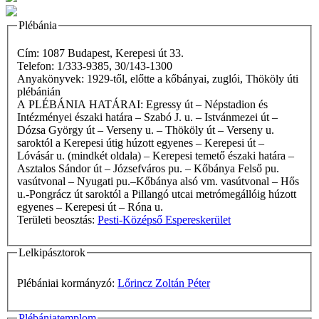
Plébánia
Cím: 1087 Budapest, Kerepesi út 33.
Telefon: 1/333-9385, 30/143-1300
Anyakönyvek: 1929-től, előtte a kőbányai, zuglói, Thököly úti
plébánián
A PLÉBÁNIA HATÁRAI: Egressy út – Népstadion és
Intézményei északi határa – Szabó J. u. – Istvánmezei út –
Dózsa György út – Verseny u. – Thököly út – Verseny u.
saroktól a Kerepesi útig húzott egyenes – Kerepesi út –
Lóvásár u. (mindkét oldala) – Kerepesi temető északi határa –
Asztalos Sándor út – Józsefváros pu. – Kőbánya Felső pu.
vasútvonal – Nyugati pu.–Kőbánya alsó vm. vasútvonal – Hős
u.-Pongrácz út saroktól a Pillangó utcai metrómegállóig húzott
egyenes – Kerepesi út – Róna u.
Területi beosztás:
Pesti-Középső Espereskerület
Lelkipásztorok
Plébániai kormányzó:
Lőrincz Zoltán Péter
Plébániatemplom