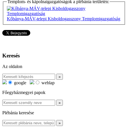
Templom- és kápolnaigazgatóságok a plébánia területén:
Kőbánya-MÁV-telepi Kisboldogasszony Templomigazgatóság
Keresés
Az oldalon
google
weblap
Főegyházmegyei papok
Plébánia keresése