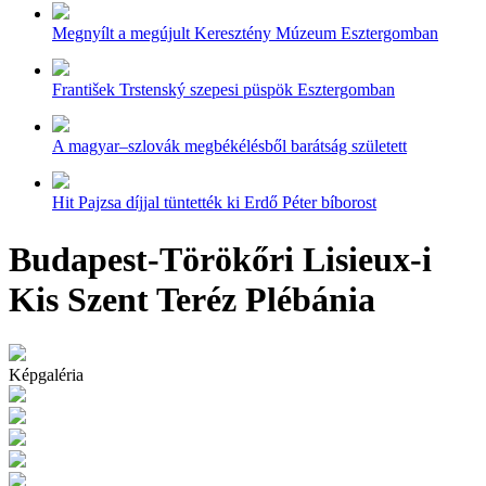
Megnyílt a megújult Keresztény Múzeum Esztergomban
František Trstenský szepesi püspök Esztergomban
A magyar–szlovák megbékélésből barátság született
Hit Pajzsa díjjal tüntették ki Erdő Péter bíborost
Budapest-Törökőri Lisieux-i
Kis Szent Teréz Plébánia
Képgaléria