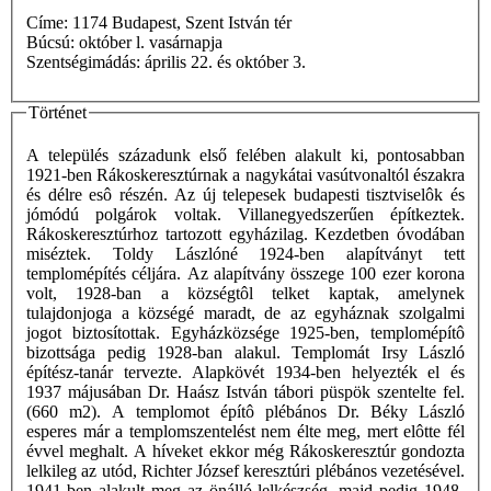
Címe: 1174 Budapest, Szent István tér
Búcsú: október l. vasárnapja
Szentségimádás: április 22. és október 3.
Történet
A település századunk első felében alakult ki, pontosabban
1921-ben Rákoskeresztúrnak a nagykátai vasútvonaltól északra
és délre esô részén. Az új telepesek budapesti tisztviselôk és
jómódú polgárok voltak. Villanegyedszerűen építkeztek.
Rákoskeresztúrhoz tartozott egyházilag. Kezdetben óvodában
miséztek. Toldy Lászlóné 1924-ben alapítványt tett
templomépítés céljára. Az alapítvány összege 100 ezer korona
volt, 1928-ban a községtôl telket kaptak, amelynek
tulajdonjoga a községé maradt, de az egyháznak szolgalmi
jogot biztosítottak. Egyházközsége 1925-ben, templomépítô
bizottsága pedig 1928-ban alakul. Templomát Irsy László
építész-tanár tervezte. Alapkövét 1934-ben helyezték el és
1937 májusában Dr. Haász István tábori püspök szentelte fel.
(660 m2). A templomot építô plébános Dr. Béky László
esperes már a templomszentelést nem élte meg, mert elôtte fél
évvel meghalt. A híveket ekkor még Rákoskeresztúr gondozta
lelkileg az utód, Richter József keresztúri plébános vezetésével.
1941-ben alakult meg az önálló lelkészség, majd pedig 1948-