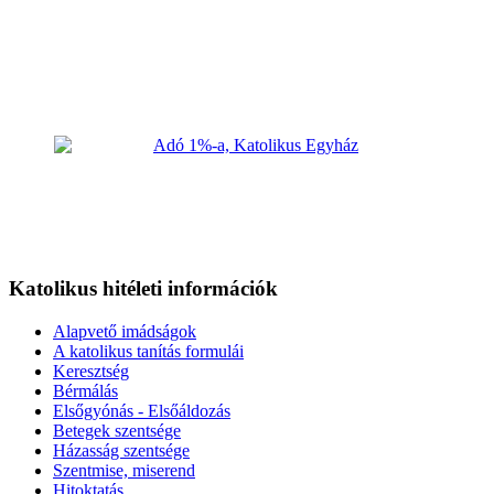
Katolikus hitéleti információk
Alapvető imádságok
A katolikus tanítás formulái
Keresztség
Bérmálás
Elsőgyónás - Elsőáldozás
Betegek szentsége
Házasság szentsége
Szentmise, miserend
Hitoktatás