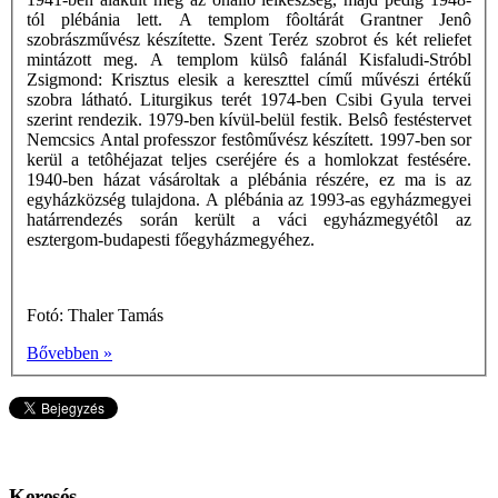
tól plébánia lett. A templom fôoltárát Grantner Jenô
szobrászművész készítette. Szent Teréz szobrot és két reliefet
mintázott meg. A templom külsô falánál Kisfaludi-Stróbl
Zsigmond: Krisztus elesik a kereszttel című művészi értékű
szobra látható. Liturgikus terét 1974-ben Csibi Gyula tervei
szerint rendezik. 1979-ben kívül-belül festik. Belsô festéstervet
Nemcsics Antal professzor festôművész készített. 1997-ben sor
kerül a tetôhéjazat teljes cseréjére és a homlokzat festésére.
1940-ben házat vásároltak a plébánia részére, ez ma is az
egyházközség tulajdona. A plébánia az 1993-as egyházmegyei
határrendezés során került a váci egyházmegyétôl az
esztergom-budapesti főegyházmegyéhez.
Fotó: Thaler Tamás
Bővebben »
Keresés