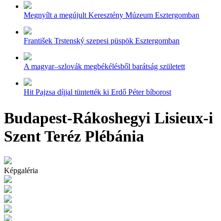
Megnyílt a megújult Keresztény Múzeum Esztergomban
František Trstenský szepesi püspök Esztergomban
A magyar–szlovák megbékélésből barátság született
Hit Pajzsa díjjal tüntették ki Erdő Péter bíborost
Budapest-Rákoshegyi Lisieux-i
Szent Teréz Plébánia
Képgaléria