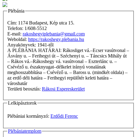
Plébánia
Cím: 1174 Budapest, Kép utca 15.
Telefon: 1/608-5512
E-mail:
rakoshegyiplebania@gmail.com
Weboldal:
https://rakoshegy.plebania.hu
Anyakönyvek: 1941-től
A PLÉBÁNIA HATÁRAI: Rákosliget vá.–Ecser vasútvonal –
Ásvány u. – Ferihegyi út – Széchenyi u. – Táncsics Mihály út
– Rákos vá.–Rákoshegy vá. vasútvonal – Eszterlánc u. –
Csévéző u. északnyugat–délkelet irányú vonalának
meghosszabbítása – Csévéző u. – Baross u. (mindkét oldala) –
az erdő déli határa – Ferihegyi repülőtér keleti határa –
városhatár
Területi beosztás:
Rákosi Espereskerület
Lelkipásztorok
Plébániai kormányzó:
Erdődi Ferenc
Plébániatemplom