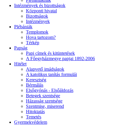
Plébániáknak
Intézmények és bizottságok
Központi hivatal
Bizottságok
Intézmények
Plébániák
Templomok
Hova tartozom?
Térkép
Papság
Papi címek és kitüntetések
A Főegyházmegye papjai 1892-2006
Hitélet
Alapvető imádságok
A katolikus tanítás formulái
Keresztség
Bérmálás
Elsőgyónás - Elsőáldozás
Betegek szentsége
Házasság szentsége
Szentmise, miserend
Hitoktatás
Temetés
Gyermekvédelem