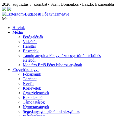
2026. augusztus 8. szombat
Szent Domonkos
László, Eszmeralda
•
•
Menü
Híreink
Média
Fotógalériák
Videótár
Hangtár
Beszédek
Tanulmányok a Főegyházmegye történetéből és
életéből
Montázs Erdő Péter bíboros atyának
Főegyházmegye
Főpapjaink
Történet
Névtár
Körlevelek
Gyászjelentések
Rekollekció
Támogatások
Nyomtatványok
Segédanyag a plébánosi vizsgához