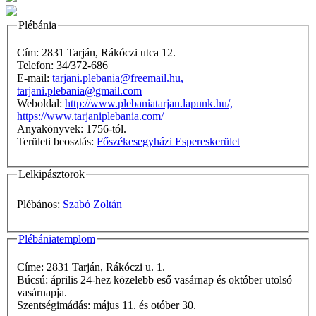
Plébánia
Cím: 2831 Tarján, Rákóczi utca 12.
Telefon: 34/372-686
E-mail:
tarjani.plebania@freemail.hu,
tarjani.plebania@gmail.com
Weboldal:
http://www.plebaniatarjan.lapunk.hu/,
https://www.tarjaniplebania.com/
Anyakönyvek: 1756-tól.
Területi beosztás:
Főszékesegyházi Espereskerület
Lelkipásztorok
Plébános:
Szabó Zoltán
Plébániatemplom
Címe: 2831 Tarján, Rákóczi u. 1.
Búcsú: április 24-hez közelebb eső vasárnap és október utolsó
vasárnapja.
Szentségimádás: május 11. és otóber 30.