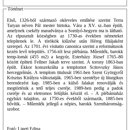
Történet
Első, 1326-ból származó okleveles említése szerint Terra
Taryan néven Pál mester birtoka. Vára a XV. sz.-ban épült,
amelynek csekély maradványa a Somlyó-hegyen ma is látható.
Az elpusztult községben az 1730-as években németeket
telepítenek le. A törökök kiűzése után Héreg filiájaként
szerepel. Az 1701. évi visitatio canonica szerint a reformátusok
kezén levő település. 1756-tól lesz plébánia. Műemlék, barokk
temp-lomát (455 m2) a kegyúr, Esterházy József 1765–80
között építteti Fellner Jakab terve szerint. A torony 1863-ban
épült. Ekkor konszekrálta a templomot Scitovszky János
hercegprímás. A templom titulusát 1961-ben Szent Györgyről
Krisztus Királyra változtatják. 1965-ben szentélye új liturgikus
berendezést kap. 1985-ben a külső falakat renoválják és
megtörténik a tető teljes cseréje. 1989-ben pedig a padok
cseréje és az eletromos felújítás készül el. – A plébániaház
egyházi tulajdon, az 1750-es évekből származik, 1885-ben
bővítik. – Műemlék jellegű a népies, barokk Szentháromság-
szobor.
Fotó: Ligeti Edina