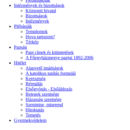
Plébániáknak
Intézmények és bizottságok
Központi hivatal
Bizottságok
Intézmények
Plébániák
Templomok
Hova tartozom?
Térkép
Papság
Papi címek és kitüntetések
A Főegyházmegye papjai 1892-2006
Hitélet
Alapvető imádságok
A katolikus tanítás formulái
Keresztség
Bérmálás
Elsőgyónás - Elsőáldozás
Betegek szentsége
Házasság szentsége
Szentmise, miserend
Hitoktatás
Temetés
Gyermekvédelem