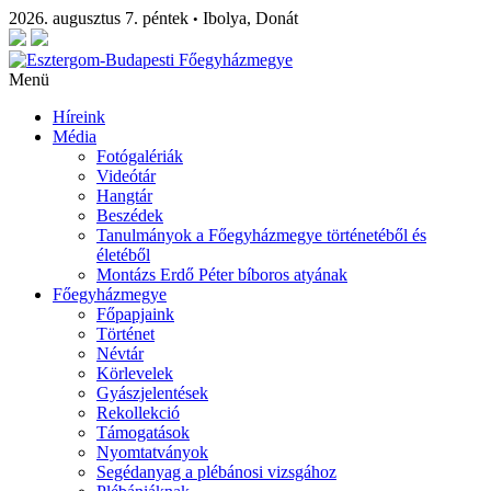
2026. augusztus 7. péntek
Ibolya, Donát
•
Menü
Híreink
Média
Fotógalériák
Videótár
Hangtár
Beszédek
Tanulmányok a Főegyházmegye történetéből és
életéből
Montázs Erdő Péter bíboros atyának
Főegyházmegye
Főpapjaink
Történet
Névtár
Körlevelek
Gyászjelentések
Rekollekció
Támogatások
Nyomtatványok
Segédanyag a plébánosi vizsgához