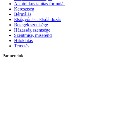
A katolikus tanítás formulái
Keresztség
Bérmálás
Elsőgyónás - Elsőáldozás
Betegek szentsége
Házasság szentsége
Szentmise, miserend
Hitoktatás
Temetés
Partnereink: