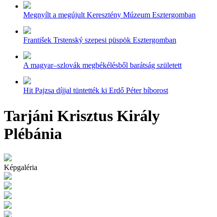
Megnyílt a megújult Keresztény Múzeum Esztergomban
František Trstenský szepesi püspök Esztergomban
A magyar–szlovák megbékélésből barátság született
Hit Pajzsa díjjal tüntették ki Erdő Péter bíborost
Tarjáni Krisztus Király
Plébánia
Képgaléria