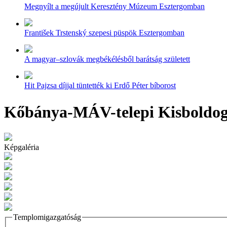
Megnyílt a megújult Keresztény Múzeum Esztergomban
František Trstenský szepesi püspök Esztergomban
A magyar–szlovák megbékélésből barátság született
Hit Pajzsa díjjal tüntették ki Erdő Péter bíborost
Kőbánya-MÁV-telepi Kisboldog
Képgaléria
Templomigazgatóság