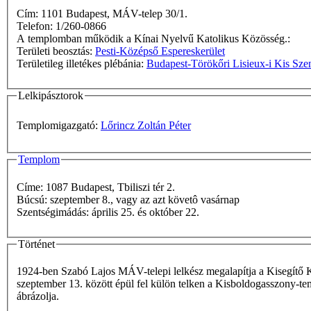
Cím: 1101 Budapest, MÁV-telep 30/1.
Telefon: 1/260-0866
A templomban működik a Kínai Nyelvű Katolikus Közösség.:
Területi beosztás:
Pesti-Középső Espereskerület
Területileg illetékes plébánia:
Budapest-Törökőri Lisieux-i Kis Szen
Lelkipásztorok
Templomigazgató:
Lőrincz Zoltán Péter
Templom
Címe: 1087 Budapest, Tbiliszi tér 2.
Búcsú: szeptember 8., vagy az azt követô vasárnap
Szentségimádás: április 25. és október 22.
Történet
1924-ben Szabó Lajos MÁV-telepi lelkész megalapítja a Kisegítő Káp
szeptember 13. között épül fel külön telken a Kisboldogasszony-temp
ábrázolja.