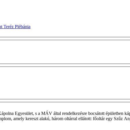
t Teréz Plébánia
olna Egyesület, s a MÁV által rendelkezésre bocsátott épületben kápoln
lom, amely kereszt alakú, három oltárral ellátott: főoltár egy Szűz Any