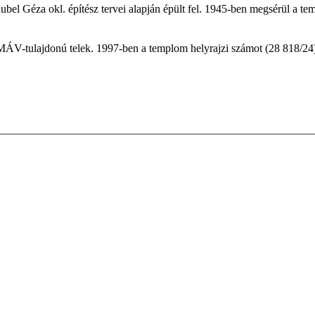
l Géza okl. építész tervei alapján épült fel. 1945-ben megsérül a te
 MÁV-tulajdonú telek. 1997-ben a templom helyrajzi számot (28 818/24