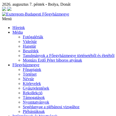
2026. augusztus 7. péntek
Ibolya, Donát
•
Menü
Híreink
Média
Fotógalériák
Videótár
Hangtár
Beszédek
Tanulmányok a Főegyházmegye történetéből és életéből
Montázs Erdő Péter bíboros atyának
Főegyházmegye
Főpapjaink
Történet
Névtár
Körlevelek
Gyászjelentések
Rekollekció
Támogatások
Nyomtatványok
Segédanyag a plébánosi vizsgához
Plébániáknak