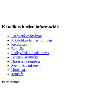
Katolikus hitéleti információk
Alapvető imádságok
A katolikus tanítás formulái
Keresztség
Bérmálás
Elsőgyónás - Elsőáldozás
Betegek szentsége
Házasság szentsége
Szentmise, miserend
Hitoktatás
Temetés
Partnereink: