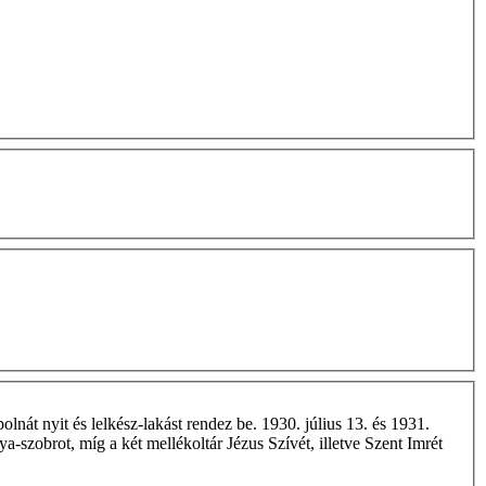
át nyit és lelkész-lakást rendez be. 1930. július 13. és 1931.
a-szobrot, míg a két mellékoltár Jézus Szívét, illetve Szent Imrét