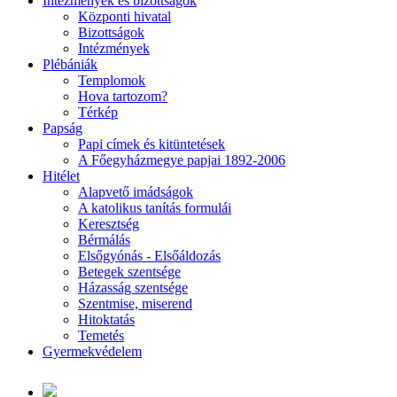
Intézmények és bizottságok
Központi hivatal
Bizottságok
Intézmények
Plébániák
Templomok
Hova tartozom?
Térkép
Papság
Papi címek és kitüntetések
A Főegyházmegye papjai 1892-2006
Hitélet
Alapvető imádságok
A katolikus tanítás formulái
Keresztség
Bérmálás
Elsőgyónás - Elsőáldozás
Betegek szentsége
Házasság szentsége
Szentmise, miserend
Hitoktatás
Temetés
Gyermekvédelem