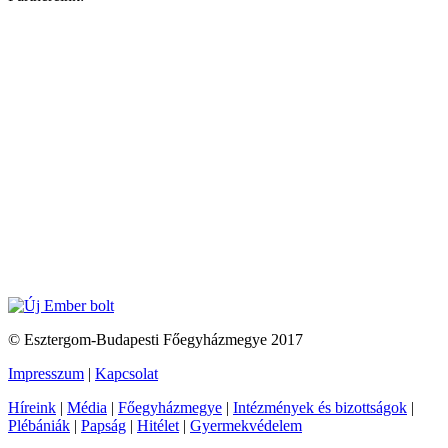
© Esztergom-Budapesti Főegyházmegye 2017
Impresszum
|
Kapcsolat
Híreink
|
Média
|
Főegyházmegye
|
Intézmények és bizottságok
|
Plébániák
|
Papság
|
Hitélet
|
Gyermekvédelem