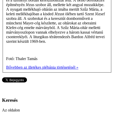
és a szentélyt bordás keresztboltozat fedi. A belsõ berendezés
építményén Jézus szobor áll, mellette két angyal mozaikképe.
A nyugati mellékhajó oltárán az imába merült Szűz Mária, a
keleti mellékhajóban a kisded Jézust ölében tartó Szent József
szobra áll. A szobrokat és a keresztút domborműveit a
müncheni Mayer-cég készítette, az oltárokat az oberaimi
Klefer-cég emelte márványból. A Szűz Mária-oltár melletti
márványoszlopon vannak elhelyezve a három kassai vértanú
csontereklyéi. A liturgikus térátrendezés Bardon Alfréd tervei
szerint készült 1969-ben.
Fotó: Thaler Tamás
Bővebben az illetékes plébánia történeténél »
Keresés
Az oldalon