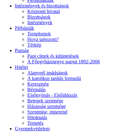
Plébániáknak
Intézmények és bizottságok
Központi hivatal
Bizottságok
Intézmények
Plébániák
Templomok
Hova tartozom?
Térkép
Papság
Papi címek és kitüntetések
A Főegyházmegye papjai 1892-2006
Hitélet
Alapvető imádságok
A katolikus tanítás formulái
Keresztség
Bérmálás
Elsőgyónás - Elsőáldozás
Betegek szentsége
Házasság szentsége
Szentmise, miserend
Hitoktatás
Temetés
Gyermekvédelem