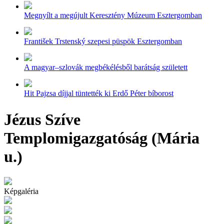
Megnyílt a megújult Keresztény Múzeum Esztergomban
František Trstenský szepesi püspök Esztergomban
A magyar–szlovák megbékélésből barátság született
Hit Pajzsa díjjal tüntették ki Erdő Péter bíborost
Jézus Szíve
Templomigazgatóság (Mária
u.)
Képgaléria