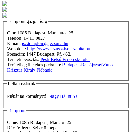
Templomigazgatóság
Cím: 1085 Budapest, Mária utca 25.
Telefon: 1/411-0827
E-mail:
jsz.templom@jezsuita.hu
Weboldal:
http: //www.jezusszive.jezsuita.hu
Postacím: 1447 Budapest, Pf. 462.
Területi beosztás:
Pesti-Belső Espereskerület
Területileg illetékes plébánia:
Budapest-Belsőjózsefvárosi
Krisztus Király Plébánia
Lelkipásztorok
Plébániai kormányzó:
Nagy Bálint SJ
Templom
Címe: 1085 Budapest, Mária u. 25.
Búcsú: Jézus Szíve ünnepe