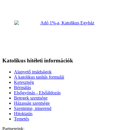
Katolikus hitéleti információk
Alapvető imádságok
A katolikus tanítás formulái
Keresztség
Bérmálás
Elsőgyónás - Elsőáldozás
Betegek szentsége
Házasság szentsége
Szentmise, miserend
Hitoktatás
Temetés
Partnereink: