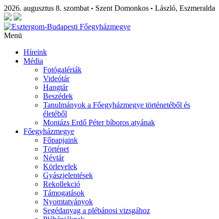
2026. augusztus 8. szombat
Szent Domonkos
László, Eszmeralda
•
•
Menü
Híreink
Média
Fotógalériák
Videótár
Hangtár
Beszédek
Tanulmányok a Főegyházmegye történetéből és
életéből
Montázs Erdő Péter bíboros atyának
Főegyházmegye
Főpapjaink
Történet
Névtár
Körlevelek
Gyászjelentések
Rekollekció
Támogatások
Nyomtatványok
Segédanyag a plébánosi vizsgához