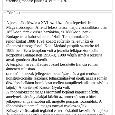
Szentségimádás: január 4. és július 30.
Történet
A jezsuiták elõször a XVI. sz. közepén telepedtek le
Magyarországon. A rend felosz-latása, majd visszaállítása után
1853-ban tértek vissza hazánkba, és 1880-ban jöttek
Budapestre a kalocsai rendházból. Templomukat és
rendházukat 1888-1891 között építették fel egyházi és
fõnemesi támogatással. Kohl Medárd püspök szentelte fel
1909-ben. Ez a templom volt a jezsuita lelkipásztorkodás
központja Budapesten 1950-ig. 1989 végén ismét a jezsuita
atyák gondozásába került.
A templom terveit Kauser József készítette francia román
átmeneti stílusban
(a román korszak jellegének betartásával és a gót rendszer
konstrukcionális részének felhasználásával épült, azaz a román
díszítéssel ellá­tott homlokzat mellett támpillérek alkalmazását is
látjuk). A kivitelezõ Kauser Gyula volt.
A fõhomlokzatot magas oromzatú bejárati kapuzat díszíti,
amelynek sárkány alakjai között az oromcsúcson a hitet
jelképezõ angyal szobra áll, mögötte pompás rózsaablak. A
fõhomlokzat nem túl magas tornyai nyolcszögűek.
Külseje vörös sajtolt téglából és terméskõbõl készült. A hajókat