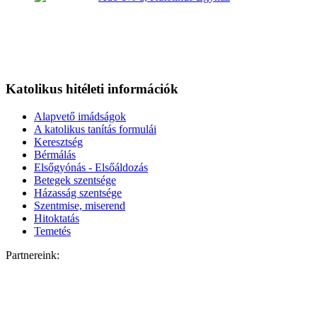
Katolikus hitéleti információk
Alapvető imádságok
A katolikus tanítás formulái
Keresztség
Bérmálás
Elsőgyónás - Elsőáldozás
Betegek szentsége
Házasság szentsége
Szentmise, miserend
Hitoktatás
Temetés
Partnereink: