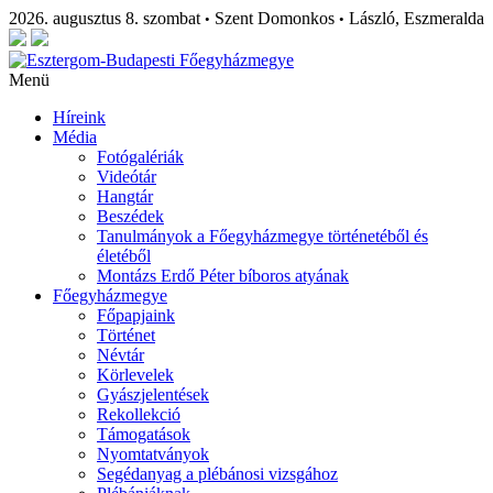
2026. augusztus 8. szombat
Szent Domonkos
László, Eszmeralda
•
•
Menü
Híreink
Média
Fotógalériák
Videótár
Hangtár
Beszédek
Tanulmányok a Főegyházmegye történetéből és
életéből
Montázs Erdő Péter bíboros atyának
Főegyházmegye
Főpapjaink
Történet
Névtár
Körlevelek
Gyászjelentések
Rekollekció
Támogatások
Nyomtatványok
Segédanyag a plébánosi vizsgához