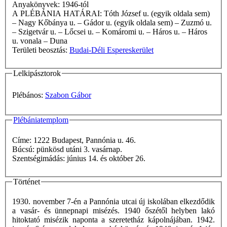
Anyakönyvek: 1946-tól
A PLÉBÁNIA HATÁRAI: Tóth József u. (egyik oldala sem)
– Nagy Kőbánya u. – Gádor u. (egyik oldala sem) – Zuzmó u.
– Szigetvár u. – Lőcsei u. – Komáromi u. – Háros u. – Háros
u. vonala – Duna
Területi beosztás:
Budai-Déli Espereskerület
Lelkipásztorok
Plébános:
Szabon Gábor
Plébániatemplom
Címe: 1222 Budapest, Pannónia u. 46.
Búcsú: pünkösd utáni 3. vasárnap.
Szentségimádás: június 14. és október 26.
Történet
1930. november 7-én a Pannónia utcai új iskolában elkezdődik
a vasár- és ünnepnapi misézés. 1940 őszétől helyben lakó
hitoktató misézik naponta a szeretetház kápolnájában. 1942.