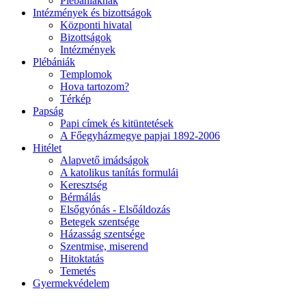
Plébániáknak
Intézmények és bizottságok
Központi hivatal
Bizottságok
Intézmények
Plébániák
Templomok
Hova tartozom?
Térkép
Papság
Papi címek és kitüntetések
A Főegyházmegye papjai 1892-2006
Hitélet
Alapvető imádságok
A katolikus tanítás formulái
Keresztség
Bérmálás
Elsőgyónás - Elsőáldozás
Betegek szentsége
Házasság szentsége
Szentmise, miserend
Hitoktatás
Temetés
Gyermekvédelem