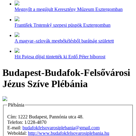
Megnyílt a megújult Keresztény Múzeum Esztergomban
František Trstenský szepesi püspök Esztergomban
A magyar–szlovák megbékélésből barátság született
Hit Pajzsa díjjal tüntették ki Erdő Péter bíborost
Budapest-Budafok-Felsővárosi
Jézus Szíve Plébánia
Plébánia
Cím: 1222 Budapest, Pannónia utca 48.
Telefon: 1/228-4870
E-mail:
budafokfelsovarosiplebania@gmail.com
Weboldal:
http://www.budafokfelsovarosiplebania.hu