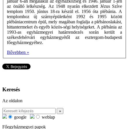
január 6-án megalakul az egyházközség és 1946. január 1-jén
az önálló lelkészség. Az 1948 nyarán elkezdett Jézus Szíve
templom 1950. június 18-ra készül el. 1956 óta plébánia. A
templomhoz új szárnyépületként 1992 és 1995 között
plébániacentrum épül, mely magában foglalja a plébánoslakást,
hittantermeket és egyéb közös-ségi helyiségeket. A plébánia az
1993-as egyházmegyei határrendezés során került a
székesfehérvári egyházmegyétől az esztergom-budapesti
főegyházmegyéhez.
Bővebben »
Keresés
Az oldalon
google
weblap
Főegyházmegyei papok