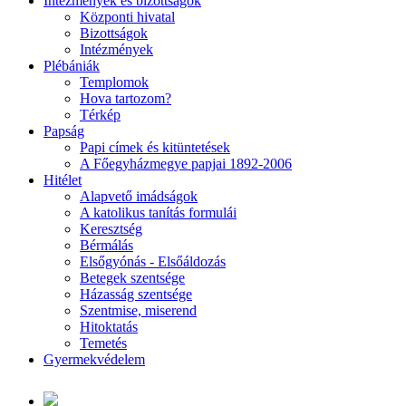
Intézmények és bizottságok
Központi hivatal
Bizottságok
Intézmények
Plébániák
Templomok
Hova tartozom?
Térkép
Papság
Papi címek és kitüntetések
A Főegyházmegye papjai 1892-2006
Hitélet
Alapvető imádságok
A katolikus tanítás formulái
Keresztség
Bérmálás
Elsőgyónás - Elsőáldozás
Betegek szentsége
Házasság szentsége
Szentmise, miserend
Hitoktatás
Temetés
Gyermekvédelem