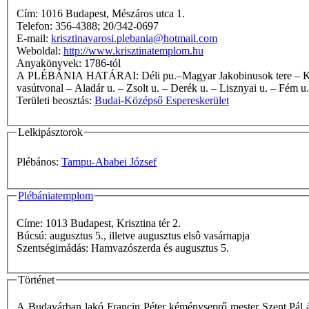
Cím: 1016 Budapest, Mészáros utca 1.
Telefon: 356-4388; 20/342-0697
E-mail:
krisztinavarosi.plebania@hotmail.com
Weboldal:
http://www.krisztinatemplom.hu
Anyakönyvek: 1786-tól
A PLÉBÁNIA HATÁRAI: Déli pu.–Magyar Jakobinusok tere – Kékgolyó u. – Németvölgyi út – Királyhágó tér – Ugocsa u. – Kiss János altb. u. – Alkotás u. – Hegyalja út – Déli pu.–Kelenföldi pu.
vasútvonal – Aladár u. – Zsolt u. – Derék u. – Lisznyai u. – Fém u
Területi beosztás:
Budai-Középső Espereskerület
Lelkipásztorok
Plébános:
Tampu-Ababei József
Plébániatemplom
Címe: 1013 Budapest, Krisztina tér 2.
Búcsú: augusztus 5., illetve augusztus elsô vasárnapja
Szentségimádás: Hamvazószerda és augusztus 5.
Történet
A Budavárban lakó Francin Péter kéményseprő mester Szent Pál ár