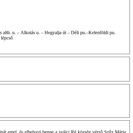
 lépcső
nát emel, és elhelyezi benne a svájci Ré község vérző Szűz Mária