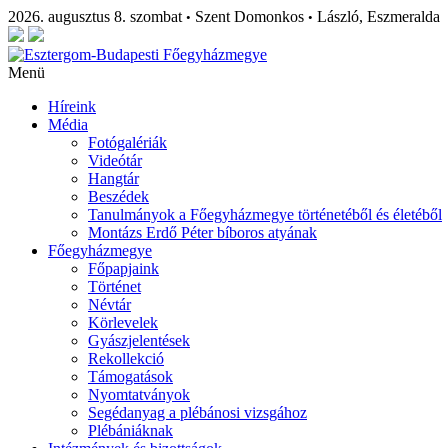
2026. augusztus 8. szombat
Szent Domonkos
László, Eszmeralda
•
•
Menü
Híreink
Média
Fotógalériák
Videótár
Hangtár
Beszédek
Tanulmányok a Főegyházmegye történetéből és életéből
Montázs Erdő Péter bíboros atyának
Főegyházmegye
Főpapjaink
Történet
Névtár
Körlevelek
Gyászjelentések
Rekollekció
Támogatások
Nyomtatványok
Segédanyag a plébánosi vizsgához
Plébániáknak