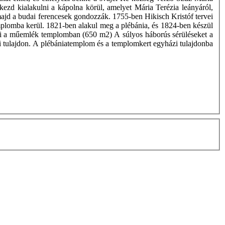
ezd kialakulni a kápolna körül, amelyet Mária Terézia leányáról,
 majd a budai ferencesek gondozzák. 1755-ben Hikisch Kristóf tervei
emplomba kerül. 1821-ben alakul meg a plébánia, és 1824-ben készül
ak ki a műemlék templomban (650 m2) A súlyos háborús sérüléseket a
ázi tulajdon. A plébániatemplom és a templomkert egyházi tulajdonba