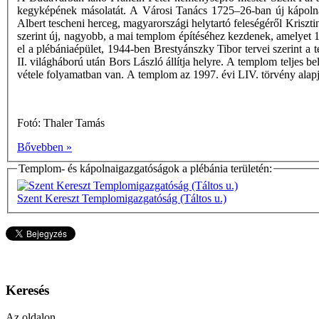
kegyképének másolatát. A Városi Tanács 1725–26-ban új kápolnát 
Albert tescheni herceg, magyarországi helytartó feleségéről Kriszt
szerint új, nagyobb, a mai templom építéséhez kezdenek, amelyet 1
el a plébániaépület, 1944-ben Brestyánszky Tibor tervei szerint a
II. világháború után Bors László állítja helyre. A templom teljes 
vétele folyamatban van. A templom az 1997. évi LIV. törvény alapjá
Fotó: Thaler Tamás
Bővebben »
Templom- és kápolnaigazgatóságok a plébánia területén:
Szent Kereszt Templomigazgatóság (Táltos u.)
Keresés
Az oldalon