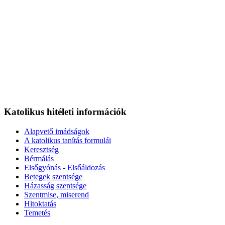
Katolikus hitéleti információk
Alapvető imádságok
A katolikus tanítás formulái
Keresztség
Bérmálás
Elsőgyónás - Elsőáldozás
Betegek szentsége
Házasság szentsége
Szentmise, miserend
Hitoktatás
Temetés