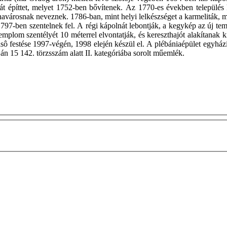
építtet, melyet 1752-ben bővítenek. Az 1770-es években település k
inavárosnak neveznek. 1786-ban, mint helyi lelkészséget a karmeliták,
797-ben szentelnek fel. A régi kápolnát lebontják, a kegykép az új t
 templom szentélyét 10 méterrel elvontatják, és kereszthajót alakítan
belsô festése 1997-végén, 1998 elején készül el. A plébániaépület egyh
n 15 142. törzsszám alatt II. kategóriába sorolt műemlék.