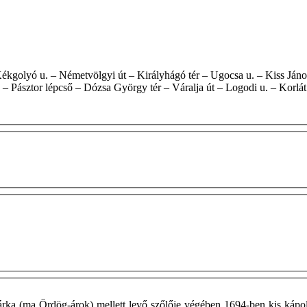
. – Pásztor lépcső – Dózsa György tér – Váralja út – Logodi u. – Korlát
ka (ma Ördög-árok) mellett levő szőlője végében 1694-ben kis kápol