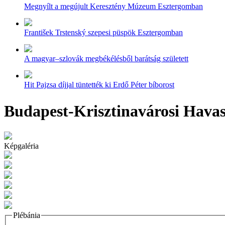
Megnyílt a megújult Keresztény Múzeum Esztergomban
František Trstenský szepesi püspök Esztergomban
A magyar–szlovák megbékélésből barátság született
Hit Pajzsa díjjal tüntették ki Erdő Péter bíborost
Budapest-Krisztinavárosi Hava
Képgaléria
Plébánia