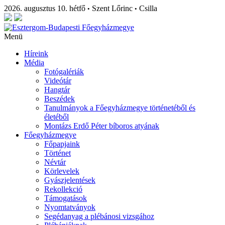
2026. augusztus 10. hétfő
Szent Lőrinc
Csilla
•
•
Menü
Híreink
Média
Fotógalériák
Videótár
Hangtár
Beszédek
Tanulmányok a Főegyházmegye történetéből és
életéből
Montázs Erdő Péter bíboros atyának
Főegyházmegye
Főpapjaink
Történet
Névtár
Körlevelek
Gyászjelentések
Rekollekció
Támogatások
Nyomtatványok
Segédanyag a plébánosi vizsgához