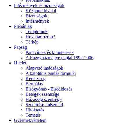
Plébániáknak
Intézmények és bizottságok
Központi hivatal
Bizottságok
Intézmények
Plébániák
Templomok
Hova tartozom?
Térkép
Papság
Papi címek és kitüntetések
A Főegyházmegye papjai 1892-2006
Hitélet
Alapvető imádságok
A katolikus tanítás formulái
Keresztség
Bérmálás
Elsőgyónás - Elsőáldozás
Betegek szentsége
Házasság szentsége
Szentmise, miserend
Hitoktatás
Temetés
Gyermekvédelem