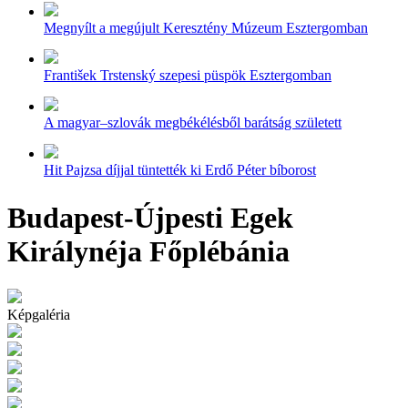
Megnyílt a megújult Keresztény Múzeum Esztergomban
František Trstenský szepesi püspök Esztergomban
A magyar–szlovák megbékélésből barátság született
Hit Pajzsa díjjal tüntették ki Erdő Péter bíborost
Budapest-Újpesti Egek
Királynéja Főplébánia
Képgaléria