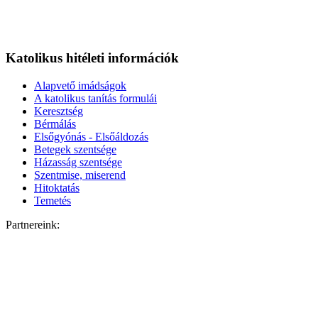
Katolikus hitéleti információk
Alapvető imádságok
A katolikus tanítás formulái
Keresztség
Bérmálás
Elsőgyónás - Elsőáldozás
Betegek szentsége
Házasság szentsége
Szentmise, miserend
Hitoktatás
Temetés
Partnereink: