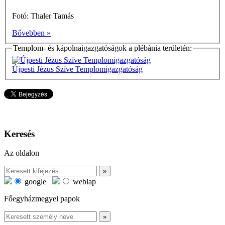
Fotó: Thaler Tamás
Bővebben »
Templom- és kápolnaigazgatóságok a plébánia területén:
Újpesti Jézus Szíve Templomigazgatóság
Keresés
Az oldalon
google
weblap
Főegyházmegyei papok