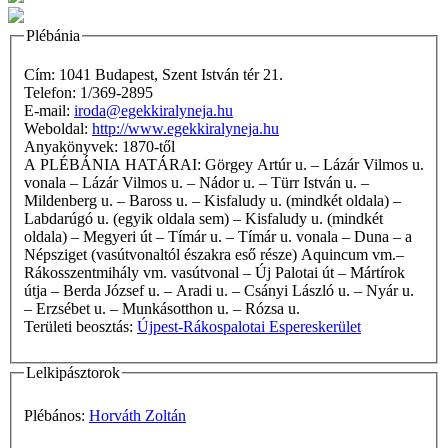
Plébánia
Cím: 1041 Budapest, Szent István tér 21.
Telefon: 1/369-2895
E-mail:
iroda@egekkiralyneja.hu
Weboldal:
http://www.egekkiralyneja.hu
Anyakönyvek: 1870-től
A PLÉBÁNIA HATÁRAI: Görgey Artúr u. – Lázár Vilmos u.
vonala – Lázár Vilmos u. – Nádor u. – Türr István u. –
Mildenberg u. – Baross u. – Kisfaludy u. (mindkét oldala) –
Labdarúgó u. (egyik oldala sem) – Kisfaludy u. (mindkét
oldala) – Megyeri út – Tímár u. – Tímár u. vonala – Duna – a
Népsziget (vasútvonaltól északra eső része) Aquincum vm.–
Rákosszentmihály vm. vasútvonal – Új Palotai út – Mártírok
útja – Berda József u. – Aradi u. – Csányi László u. – Nyár u.
– Erzsébet u. – Munkásotthon u. – Rózsa u.
Területi beosztás:
Újpest-Rákospalotai Espereskerület
Lelkipásztorok
Plébános:
Horváth Zoltán