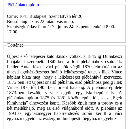
Plébániatemplom
Címe: 1041 Budapest, Szent István tér 26.
Búcsú: augusztus 22. utáni vasárnap.
Szentségimádás: február 7., július 24. és péntekenként 8.00-
17.00
Történet
Újpest első telepesei katolikusok voltak, s 1845-ig Dunakeszi
filiájaként szerepelt. 1845-ben a fóti plébániához csatolták.
Peitler Antal József váci püspök végül 1870 februárjában az
újpesti egyházközséget önálló lelkészséggé tette, s Illek Vince
káplánt bízta meg, hogy a lelkészséget plébániává szervezze.
1875-ben lett Újpest önálló plébánia, első plébánosa pedig Illek
Vince, 1875-tôl 1905-ben történt haláláig. A plébánia épülete
1873-ben készült, s vele együtt egy iskolaépület is. A
plébániatemplom 1875 és 1881 között épült föl, s az „Egek
Királynéja” elnevezést kapta. Késôbb épült meg a torony és a
két mellékhajó, még az első világháború előtt. A plébánia az
1993-as egyházmegyei határrendezés során került a váci
egyházmegyétől az esztergom-budapesti főegyházmegyéhez.