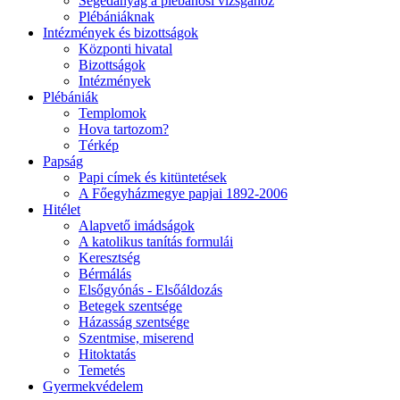
Segédanyag a plébánosi vizsgához
Plébániáknak
Intézmények és bizottságok
Központi hivatal
Bizottságok
Intézmények
Plébániák
Templomok
Hova tartozom?
Térkép
Papság
Papi címek és kitüntetések
A Főegyházmegye papjai 1892-2006
Hitélet
Alapvető imádságok
A katolikus tanítás formulái
Keresztség
Bérmálás
Elsőgyónás - Elsőáldozás
Betegek szentsége
Házasság szentsége
Szentmise, miserend
Hitoktatás
Temetés
Gyermekvédelem