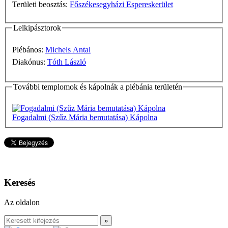
Területi beosztás:
Főszékesegyházi Espereskerület
Lelkipásztorok
Plébános:
Michels Antal
Diakónus:
Tóth László
További templomok és kápolnák a plébánia területén
Fogadalmi (Szűz Mária bemutatása) Kápolna
Keresés
Az oldalon