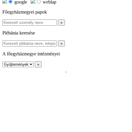
google
weblap
Főegyházmegyei papok
Plébánia keresése
A főegyházmegye intézményei