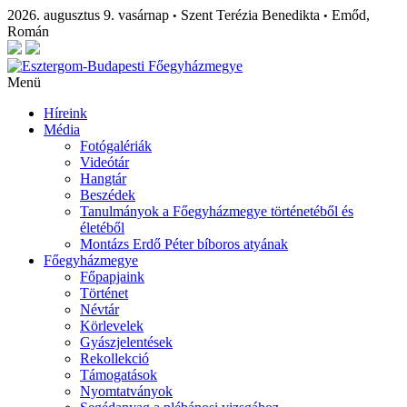
2026. augusztus 9. vasárnap
Szent Terézia Benedikta
Emőd,
•
•
Román
Menü
Híreink
Média
Fotógalériák
Videótár
Hangtár
Beszédek
Tanulmányok a Főegyházmegye történetéből és
életéből
Montázs Erdő Péter bíboros atyának
Főegyházmegye
Főpapjaink
Történet
Névtár
Körlevelek
Gyászjelentések
Rekollekció
Támogatások
Nyomtatványok