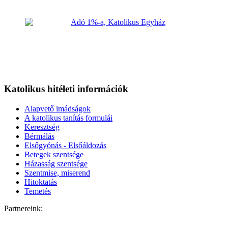
Katolikus hitéleti információk
Alapvető imádságok
A katolikus tanítás formulái
Keresztség
Bérmálás
Elsőgyónás - Elsőáldozás
Betegek szentsége
Házasság szentsége
Szentmise, miserend
Hitoktatás
Temetés
Partnereink: