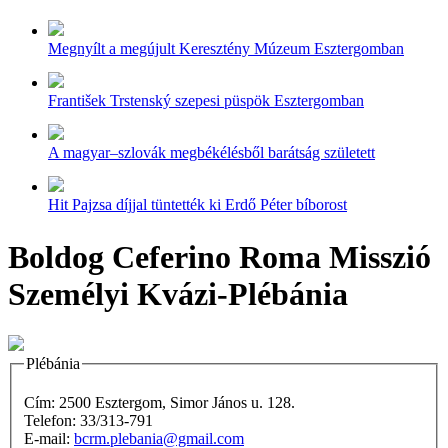
Megnyílt a megújult Keresztény Múzeum Esztergomban
František Trstenský szepesi püspök Esztergomban
A magyar–szlovák megbékélésből barátság született
Hit Pajzsa díjjal tüntették ki Erdő Péter bíborost
Boldog Ceferino Roma Misszió
Személyi Kvázi-Plébánia
Plébánia
Cím: 2500 Esztergom, Simor János u. 128.
Telefon: 33/313-791
E-mail:
bcrm.plebania@gmail.com