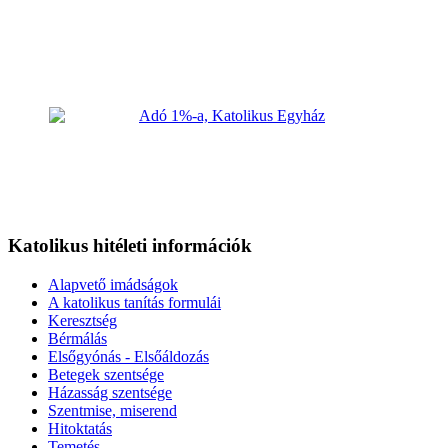
Katolikus hitéleti információk
Alapvető imádságok
A katolikus tanítás formulái
Keresztség
Bérmálás
Elsőgyónás - Elsőáldozás
Betegek szentsége
Házasság szentsége
Szentmise, miserend
Hitoktatás
Temetés