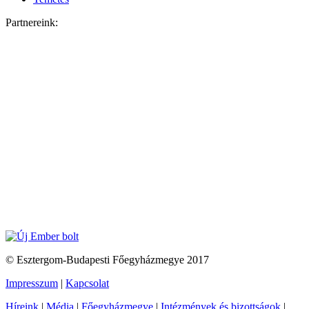
Partnereink:
© Esztergom-Budapesti Főegyházmegye 2017
Impresszum
|
Kapcsolat
Híreink
|
Média
|
Főegyházmegye
|
Intézmények és bizottságok
|