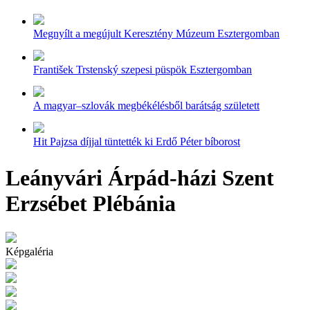
Megnyílt a megújult Keresztény Múzeum Esztergomban
František Trstenský szepesi püspök Esztergomban
A magyar–szlovák megbékélésből barátság született
Hit Pajzsa díjjal tüntették ki Erdő Péter bíborost
Leányvári Árpád-házi Szent
Erzsébet Plébánia
Képgaléria