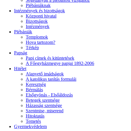
Segédanyag a plébánosi vizsgához
Plébániáknak
Intézmények és bizottságok
Központi hivatal
Bizottságok
Intézmények
Plébániák
Templomok
Hova tartozom?
Térkép
Papság
Papi címek és kitüntetések
A Főegyházmegye papjai 1892-2006
Hitélet
Alapvető imádságok
A katolikus tanítás formulái
Keresztség
Bérmálás
Elsőgyónás - Elsőáldozás
Betegek szentsége
Házasság szentsége
Szentmise, miserend
Hitoktatás
Temetés
Gyermekvédelem