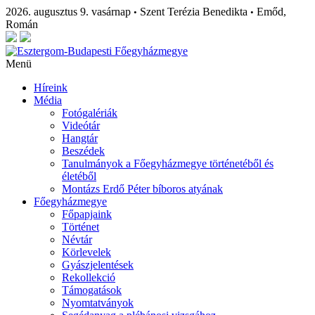
2026. augusztus 9. vasárnap
Szent Terézia Benedikta
Emőd,
•
•
Román
Menü
Híreink
Média
Fotógalériák
Videótár
Hangtár
Beszédek
Tanulmányok a Főegyházmegye történetéből és
életéből
Montázs Erdő Péter bíboros atyának
Főegyházmegye
Főpapjaink
Történet
Névtár
Körlevelek
Gyászjelentések
Rekollekció
Támogatások
Nyomtatványok