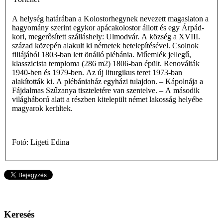
A helység határában a Kolostorhegynek nevezett magaslaton a
hagyomány szerint egykor apácakolostor állott és egy Árpád-
kori, megerôsített szálláshely: Ulmodvár. A község a XVIII.
század közepén alakult ki németek betelepítésével. Csolnok
filiájából 1803-ban lett önálló plébánia. Műemlék jellegű,
klasszicista temploma (286 m2) 1806-ban épült. Renoválták
1940-ben és 1979-ben. Az új liturgikus teret 1973-ban
alakították ki. A plébániaház egyházi tulajdon. – Kápolnája a
Fájdalmas Szűzanya tiszteletére van szentelve. – A második
világháború alatt a részben kitelepült német lakosság helyébe
magyarok kerültek.
Fotó: Ligeti Edina
Keresés