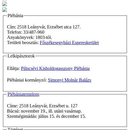
Plébánia
Cím: 2518 Leányvár, Erzsébet utca 127.
Telefon: 33/487-960
Anyakönyvek: 1803-tól.
Területi beosztás:
Főszékesegyházi Espereskerület
Lelkipásztorok
Ellátja:
Piliscsévi Kisboldogasszony Plébánia
Plébániai kormányzó:
Simonyi Molnár Balázs
Plébániatemplom
Címe: 2518 Leányvár, Erzsébet u. 127
Búcsú: november 19., ill. utáni vasárnap.
Szentségimádás: július 15. és december 15.
Történet