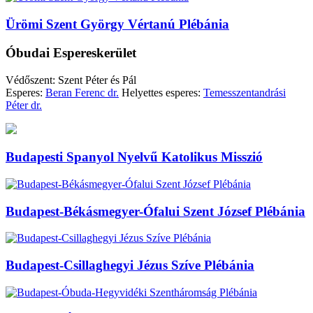
Ürömi Szent György Vértanú Plébánia
Óbudai Espereskerület
Védőszent: Szent Péter és Pál
Esperes:
Beran Ferenc dr.
Helyettes esperes:
Temesszentandrási
Péter dr.
Budapesti Spanyol Nyelvű Katolikus Misszió
Budapest-Békásmegyer-Ófalui Szent József Plébánia
Budapest-Csillaghegyi Jézus Szíve Plébánia