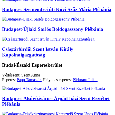
Budapest-Szentendrei úti Kövi Szűz Mária Plébánia
Budapest-Újlaki Sarlós Boldogasszony Plébánia
Császárfürdői Szent István Király
Kápolnaigazgatóság
Budai-Északi Espereskerület
Védőszent: Szent Anna
Esperes:
Papp Tamás dr.
Helyettes esperes:
Păduraru Iulian
Budapest-Alsóvízivárosi Árpád-házi Szent Erzsébet
Plébánia