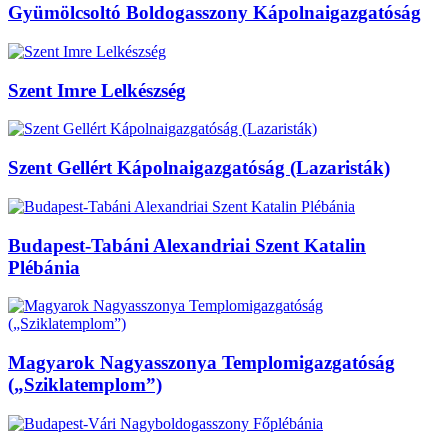
Gyümölcsoltó Boldogasszony Kápolnaigazgatóság
Szent Imre Lelkészség
Szent Gellért Kápolnaigazgatóság (Lazaristák)
Budapest-Tabáni Alexandriai Szent Katalin
Plébánia
Magyarok Nagyasszonya Templomigazgatóság
(„Sziklatemplom”)