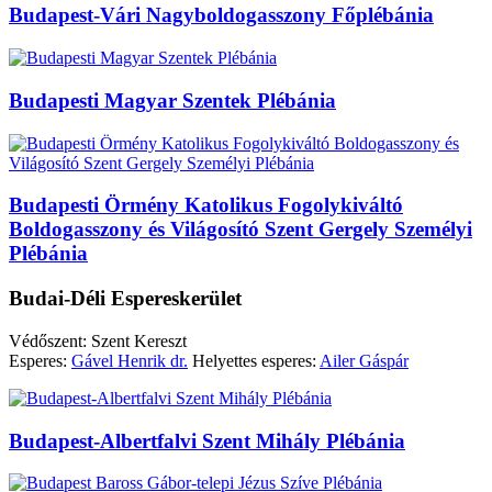
Budapest-Vári Nagyboldogasszony Főplébánia
Budapesti Magyar Szentek Plébánia
Budapesti Örmény Katolikus Fogolykiváltó
Boldogasszony és Világosító Szent Gergely Személyi
Plébánia
Budai-Déli Espereskerület
Védőszent: Szent Kereszt
Esperes:
Gável Henrik dr.
Helyettes esperes:
Ailer Gáspár
Budapest-Albertfalvi Szent Mihály Plébánia