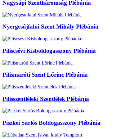
Nagysápi Szentháromság Plébánia
Nyergesújfalui Szent Mihály Plébánia
Piliscsévi Kisboldogasszony Plébánia
Pilismaróti Szent Lőrinc Plébánia
Pilisszentléleki Szentlélek Plébánia
Piszkei Sarlós Boldogasszony Plébánia