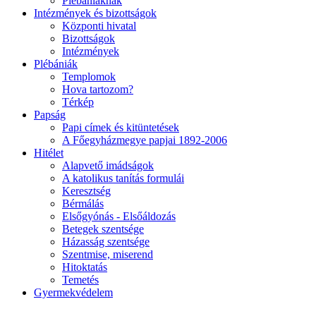
Plébániáknak
Intézmények és bizottságok
Központi hivatal
Bizottságok
Intézmények
Plébániák
Templomok
Hova tartozom?
Térkép
Papság
Papi címek és kitüntetések
A Főegyházmegye papjai 1892-2006
Hitélet
Alapvető imádságok
A katolikus tanítás formulái
Keresztség
Bérmálás
Elsőgyónás - Elsőáldozás
Betegek szentsége
Házasság szentsége
Szentmise, miserend
Hitoktatás
Temetés
Gyermekvédelem