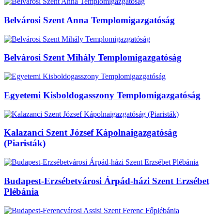
Belvárosi Szent Anna Templomigazgatóság
Belvárosi Szent Mihály Templomigazgatóság
Egyetemi Kisboldogasszony Templomigazgatóság
Kalazanci Szent József Kápolnaigazgatóság
(Piaristák)
Budapest-Erzsébetvárosi Árpád-házi Szent Erzsébet
Plébánia