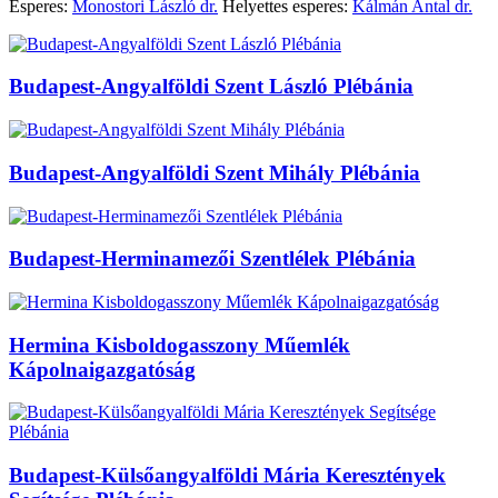
Esperes:
Monostori László dr.
Helyettes esperes:
Kálmán Antal dr.
Budapest-Angyalföldi Szent László Plébánia
Budapest-Angyalföldi Szent Mihály Plébánia
Budapest-Herminamezői Szentlélek Plébánia
Hermina Kisboldogasszony Műemlék
Kápolnaigazgatóság
Budapest-Külsőangyalföldi Mária Keresztények