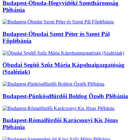
Budapest-Óbuda-Hegyvidéki Szentháromság
Plébánia
Budapest-Óbudai Szent Péter és Szent Pál
Főplébánia
Óbudai Segítő Szűz Mária Kápolnaigazgatóság
(Szaléziak)
Budapest-Pünkösdfürdői Boldog Özséb Plébánia
Budapest-Rómaifürdői Karácsonyi Kis Jézus
Plébánia