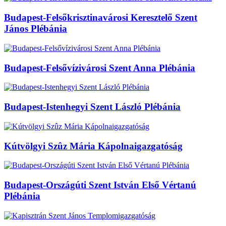
Budapest-Felsőkrisztinavárosi Keresztelő Szent
János Plébánia
Budapest-Felsővízivárosi Szent Anna Plébánia
Budapest-Istenhegyi Szent László Plébánia
Kútvölgyi Szûz Mária Kápolnaigazgatóság
Budapest-Országúti Szent István Első Vértanú
Plébánia