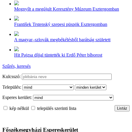
Megnyílt a megújult Keresztény Múzeum Esztergomban
František Trstenský szepesi püspök Esztergomban
A magyar–szlovák megbékélésből barátság született
Hit Pajzsa díjjal tüntették ki Erdő Péter bíborost
Szűrés, keresés
Kulcsszó:
Település:
Esperes kerület:
kép nélkül
település szerinti lista
Főszékesegyházi Espereskerület