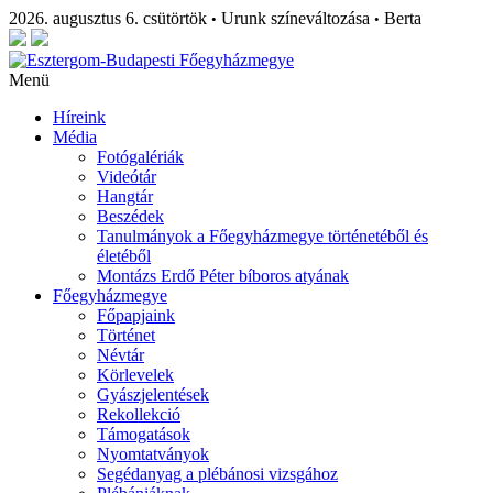
2026. augusztus 6. csütörtök
Urunk színeváltozása
Berta
•
•
Menü
Híreink
Média
Fotógalériák
Videótár
Hangtár
Beszédek
Tanulmányok a Főegyházmegye történetéből és
életéből
Montázs Erdő Péter bíboros atyának
Főegyházmegye
Főpapjaink
Történet
Névtár
Körlevelek
Gyászjelentések
Rekollekció
Támogatások
Nyomtatványok
Segédanyag a plébánosi vizsgához