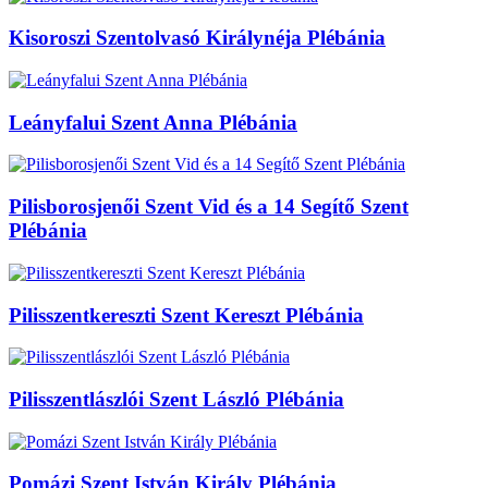
Kisoroszi Szentolvasó Királynéja Plébánia
Leányfalui Szent Anna Plébánia
Pilisborosjenői Szent Vid és a 14 Segítő Szent
Plébánia
Pilisszentkereszti Szent Kereszt Plébánia
Pilisszentlászlói Szent László Plébánia
Pomázi Szent István Király Plébánia