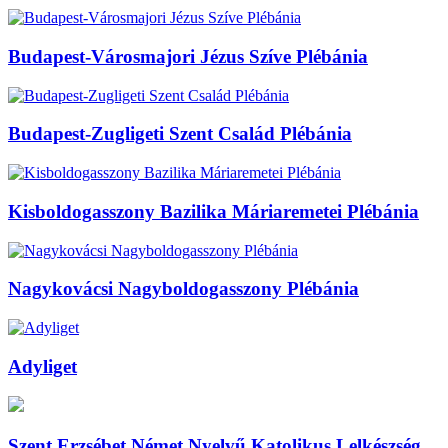
Budapest-Városmajori Jézus Szíve Plébánia
Budapest-Zugligeti Szent Család Plébánia
Kisboldogasszony Bazilika Máriaremetei Plébánia
Nagykovácsi Nagyboldogasszony Plébánia
Adyliget
Szent Erzsébet Német Nyelvű Katolikus Lelkészség