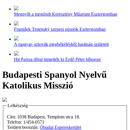
Megnyílt a megújult Keresztény Múzeum Esztergomban
František Trstenský szepesi püspök Esztergomban
A magyar–szlovák megbékélésből barátság született
Hit Pajzsa díjjal tüntették ki Erdő Péter bíborost
Budapesti Spanyol Nyelvű
Katolikus Misszió
Lelkészség
Cím: 1038 Budapest, Templom utca 18.
Telefon: 1/454-0571
Területi beosztás:
Óbudai Espereskerület