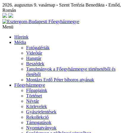
2026. augusztus 9. vasárnap
Szent Terézia Benedikta
Emőd,
•
•
Román
Menü
Híreink
Média
Fotógalériák
Videótár
Hangtár
Beszédek
Tanulmányok a Főegyházmegye történetéből és
életéből
Montázs Erdő Péter bíboros atyának
Főegyházmegye
Főpapjaink
Történet
Névtár
Körlevelek
Gyászjelentések
Rekollekció
Támogatások
Nyomtatványok