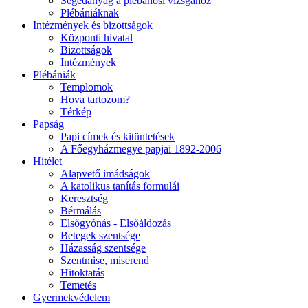
Segédanyag a plébánosi vizsgához
Plébániáknak
Intézmények és bizottságok
Központi hivatal
Bizottságok
Intézmények
Plébániák
Templomok
Hova tartozom?
Térkép
Papság
Papi címek és kitüntetések
A Főegyházmegye papjai 1892-2006
Hitélet
Alapvető imádságok
A katolikus tanítás formulái
Keresztség
Bérmálás
Elsőgyónás - Elsőáldozás
Betegek szentsége
Házasság szentsége
Szentmise, miserend
Hitoktatás
Temetés
Gyermekvédelem