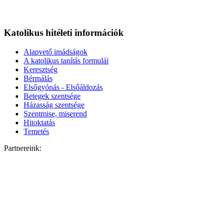
Katolikus hitéleti információk
Alapvető imádságok
A katolikus tanítás formulái
Keresztség
Bérmálás
Elsőgyónás - Elsőáldozás
Betegek szentsége
Házasság szentsége
Szentmise, miserend
Hitoktatás
Temetés
Partnereink: