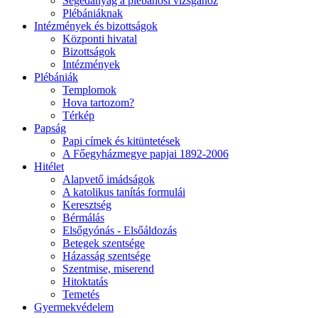
Segédanyag a plébánosi vizsgához
Plébániáknak
Intézmények és bizottságok
Központi hivatal
Bizottságok
Intézmények
Plébániák
Templomok
Hova tartozom?
Térkép
Papság
Papi címek és kitüntetések
A Főegyházmegye papjai 1892-2006
Hitélet
Alapvető imádságok
A katolikus tanítás formulái
Keresztség
Bérmálás
Elsőgyónás - Elsőáldozás
Betegek szentsége
Házasság szentsége
Szentmise, miserend
Hitoktatás
Temetés
Gyermekvédelem