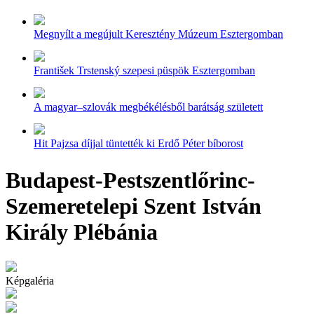
Megnyílt a megújult Keresztény Múzeum Esztergomban
František Trstenský szepesi püspök Esztergomban
A magyar–szlovák megbékélésből barátság született
Hit Pajzsa díjjal tüntették ki Erdő Péter bíborost
Budapest-Pestszentlőrinc-
Szemeretelepi Szent István
Király Plébánia
Képgaléria