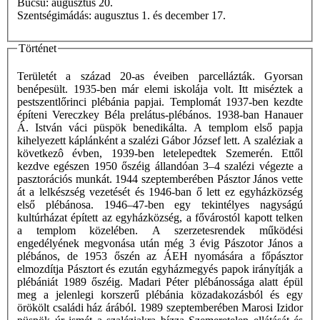
Búcsú: augusztus 20.
Szentségimádás: augusztus 1. és december 17.
Történet
Területét a század 20-as éveiben parcellázták. Gyorsan
benépesült. 1935-ben már elemi iskolája volt. Itt miséztek a
pestszentlőrinci plébánia papjai. Templomát 1937-ben kezdte
építeni Vereczkey Béla prelátus-plébános. 1938-ban Hanauer
Á. István váci püspök benedikálta. A templom első papja
kihelyezett káplánként a szalézi Gábor József lett. A szaléziak a
következô évben, 1939-ben letelepedtek Szemerén. Ettől
kezdve egészen 1950 őszéig állandóan 3–4 szalézi végezte a
pasztorációs munkát. 1944 szeptemberében Pásztor János vette
át a lelkészség vezetését és 1946-ban ő lett ez egyházközség
első plébánosa. 1946–47-ben egy tekintélyes nagyságú
kultúrházat épített az egyházközség, a fővárostól kapott telken
a templom közelében. A szerzetesrendek működési
engedélyének megvonása után még 3 évig Pászotor János a
plébános, de 1953 őszén az ÁEH nyomására a főpásztor
elmozdítja Pásztort és ezután egyházmegyés papok irányítják a
plébániát 1989 őszéig. Madari Péter plébánossága alatt épül
meg a jelenlegi korszerű plébánia közadakozásból és egy
örökölt családi ház árából. 1989 szeptemberében Marosi Izidor