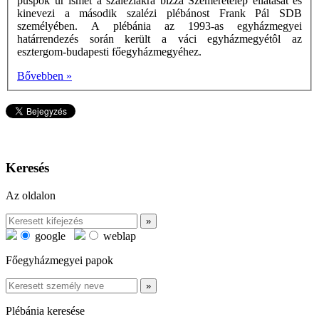
püspök úr ismét a szaléziakra bízza Szemeretelep ellátását és
kinevezi a második szalézi plébánost Frank Pál SDB
személyében. A plébánia az 1993-as egyházmegyei
határrendezés során került a váci egyházmegyétôl az
esztergom-budapesti főegyházmegyéhez.
Bővebben »
Keresés
Az oldalon
google
weblap
Főegyházmegyei papok
Plébánia keresése