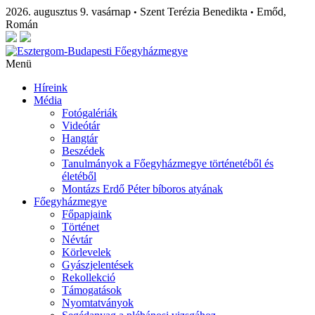
2026. augusztus 9. vasárnap
Szent Terézia Benedikta
Emőd,
•
•
Román
Menü
Híreink
Média
Fotógalériák
Videótár
Hangtár
Beszédek
Tanulmányok a Főegyházmegye történetéből és
életéből
Montázs Erdő Péter bíboros atyának
Főegyházmegye
Főpapjaink
Történet
Névtár
Körlevelek
Gyászjelentések
Rekollekció
Támogatások
Nyomtatványok