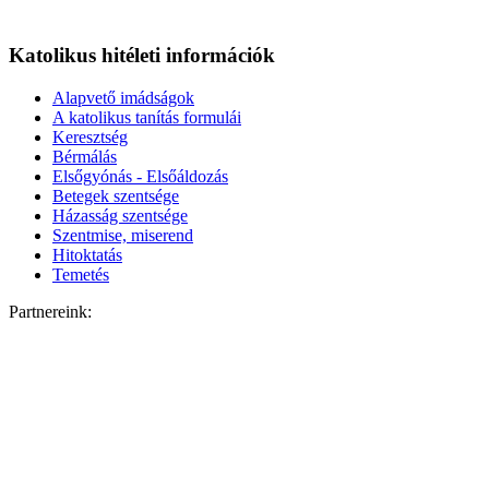
Katolikus hitéleti információk
Alapvető imádságok
A katolikus tanítás formulái
Keresztség
Bérmálás
Elsőgyónás - Elsőáldozás
Betegek szentsége
Házasság szentsége
Szentmise, miserend
Hitoktatás
Temetés
Partnereink: