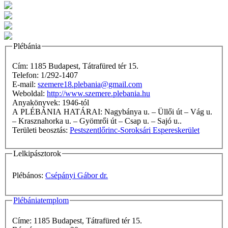
Plébánia
Cím: 1185 Budapest, Tátrafüred tér 15.
Telefon: 1/292-1407
E-mail:
szemere18.plebania@gmail.com
Weboldal:
http://www.szemere.plebania.hu
Anyakönyvek: 1946-tól
A PLÉBÁNIA HATÁRAI: Nagybánya u. – Üllői út – Vág u.
– Krasznahorka u. – Gyömrői út – Csap u. – Sajó u..
Területi beosztás:
Pestszentlőrinc-Soroksári Espereskerület
Lelkipásztorok
Plébános:
Csépányi Gábor dr.
Plébániatemplom
Címe: 1185 Budapest, Tátrafüred tér 15.