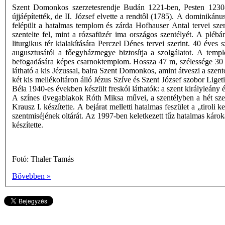
Szent Domonkos szerzetesrendje Budán 1221-ben, Pesten 1230-ba
újjáépítették, de II. József elvette a rendtôl (1785). A dominiká
felépült a hatalmas templom és zárda Hofhauser Antal tervei sze
szentelte fel, mint a rózsafüzér ima országos szentélyét. A pléb
liturgikus tér kialakítására Perczel Dénes tervei szerint. 40 éve
augusztusától a főegyházmegye biztosítja a szolgálatot. A templ
befogadására képes csarnoktemplom. Hossza 47 m, szélessége 30 m
látható a kis Jézussal, balra Szent Domonkos, amint átveszi a szen
két kis mellékoltáron álló Jézus Szíve és Szent József szobor Lig
Béla 1940-es években készült freskói láthatók: a szent királyleány é
A színes üvegablakok Róth Miksa művei, a szentélyben a hét szent
Krausz I. készítette. A bejárat melletti hatalmas feszület a „tiroli
szentmiséjének oltárát. Az 1997-ben keletkezett tűz hatalmas káro
készítette.
Fotó: Thaler Tamás
Bővebben »