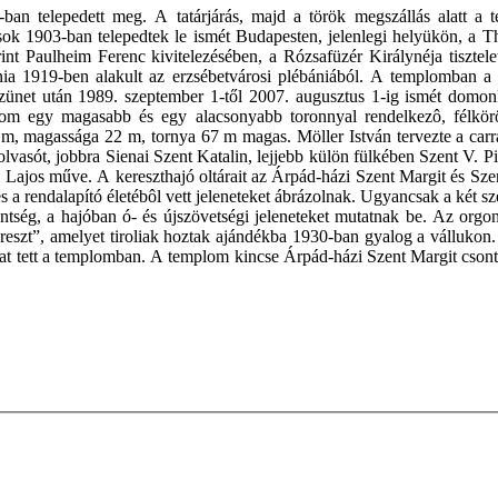
n telepedett meg. A tatárjárás, majd a török megszállás alatt a te
nusok 1903-ban telepedtek le ismét Budapesten, jelenlegi helyükön, a 
rint Paulheim Ferenc kivitelezésében, a Rózsafüzér Királynéja tiszte
ánia 1919-ben alakult az erzsébetvárosi plébániából. A templomban a
s szünet után 1989. szeptember 1-től 2007. augusztus 1-ig ismét domon
om egy magasabb és egy alacsonyabb toronnyal rendelkezô, félkörös 
, magassága 22 m, tornya 67 m magas. Möller István tervezte a carrar
tolvasót, jobbra Sienai Szent Katalin, lejjebb külön fülkében Szent V. 
eti Lajos műve. A kereszthajó oltárait az Árpád-házi Szent Margit és S
s a rendalapító életébôl vett jeleneteket ábrázolnak. Ugyancsak a két sz
ség, a hajóban ó- és újszövetségi jeleneteket mutatnak be. Az orgonak
 kereszt”, amelyet tiroliak hoztak ajándékba 1930-ban gyalog a vállukon
kat tett a templomban. A templom kincse Árpád-házi Szent Margit cson