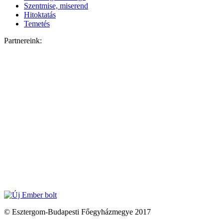
Szentmise, miserend
Hitoktatás
Temetés
Partnereink:
© Esztergom-Budapesti Főegyházmegye 2017