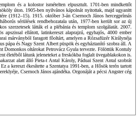
mplom és a kolostor ismételten elpusztult. 1701-ben mindkettőt
Thököly úton. 1905-ben nyilvános kápolnát nyitottak, majd ugyanitt
letére (1912–15). 1915. október 3-án Csernoch János hercegprímás
 háborús sérülések rendbehozatala után, 1977-ben került sor az új
kos szerzetesek látták el a plébánia és templom szolgálatát. 2007.
apszissal ellátott, latinkereszt alaprajzú, egyhajós, 4000 ember
ai márványból faragott fôoltárt, amelyen a Rózsafüzér Királynéja
Pius pápa és Nagy Szent Albert püspök és egyháztanító szobra áll. A
zent Domonkos oltárokat Petrovácz Gyula tervezte. Fölöttük Kontuly
ent életébôl látunk jeleneteket a freskókba foglalt üvegablakokon is.
arzat alatt álló Pieta-t Antal Károly, Páduai Szent Antal szobrát
. Ez a kereszt ékesítette a Szentatya 1991-ben, a Hôsök terén tartott
tereklyéje, Csernoch János ajándéka. Orgonáját a pécsi Angster cég