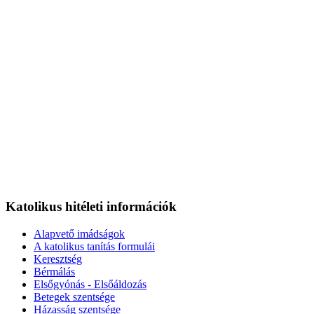
Katolikus hitéleti információk
Alapvető imádságok
A katolikus tanítás formulái
Keresztség
Bérmálás
Elsőgyónás - Elsőáldozás
Betegek szentsége
Házasság szentsége