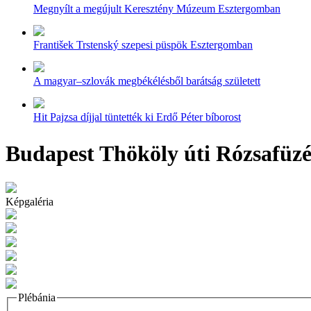
Megnyílt a megújult Keresztény Múzeum Esztergomban
František Trstenský szepesi püspök Esztergomban
A magyar–szlovák megbékélésből barátság született
Hit Pajzsa díjjal tüntették ki Erdő Péter bíborost
Budapest Thököly úti Rózsafüzé
Képgaléria
Plébánia