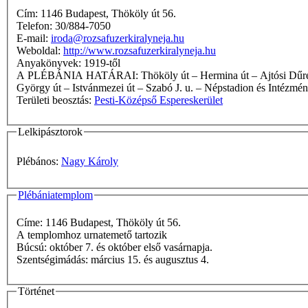
Cím: 1146 Budapest, Thököly út 56.
Telefon: 30/884-7050
E-mail:
iroda@rozsafuzerkiralyneja.hu
Weboldal:
http://www.rozsafuzerkiralyneja.hu
Anyakönyvek: 1919-től
A PLÉBÁNIA HATÁRAI: Thököly út – Hermina út – Ajtósi Dűrer sor – Dózsa György út – Városligeti fasor – Bajza u. – Damjanich u. – Bethlen Gábor u. – István u. – Murányi u. – Verseny u. – Dózsa
György út – Istvánmezei út – Szabó J. u. – Népstadion és Intézmén
Területi beosztás:
Pesti-Középső Espereskerület
Lelkipásztorok
Plébános:
Nagy Károly
Plébániatemplom
Címe: 1146 Budapest, Thököly út 56.
A templomhoz urnatemető tartozik
Búcsú: október 7. és október első vasárnapja.
Szentségimádás: március 15. és augusztus 4.
Történet