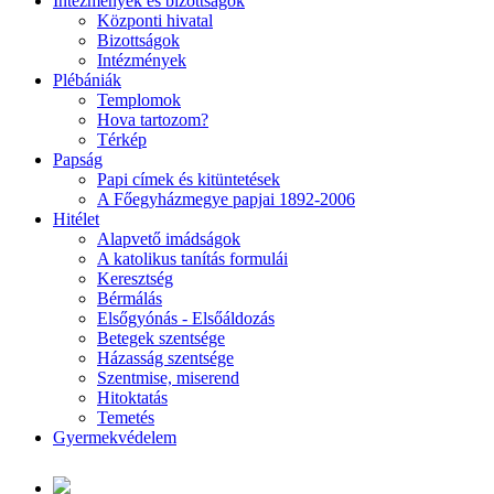
Intézmények és bizottságok
Központi hivatal
Bizottságok
Intézmények
Plébániák
Templomok
Hova tartozom?
Térkép
Papság
Papi címek és kitüntetések
A Főegyházmegye papjai 1892-2006
Hitélet
Alapvető imádságok
A katolikus tanítás formulái
Keresztség
Bérmálás
Elsőgyónás - Elsőáldozás
Betegek szentsége
Házasság szentsége
Szentmise, miserend
Hitoktatás
Temetés
Gyermekvédelem