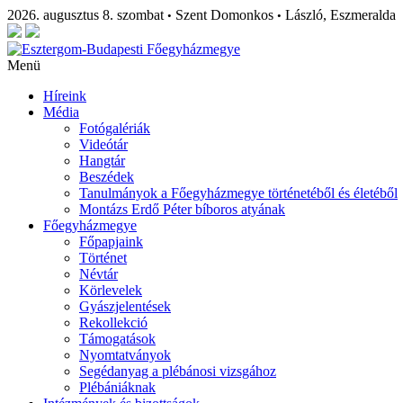
2026. augusztus 8. szombat
Szent Domonkos
László, Eszmeralda
•
•
Menü
Híreink
Média
Fotógalériák
Videótár
Hangtár
Beszédek
Tanulmányok a Főegyházmegye történetéből és életéből
Montázs Erdő Péter bíboros atyának
Főegyházmegye
Főpapjaink
Történet
Névtár
Körlevelek
Gyászjelentések
Rekollekció
Támogatások
Nyomtatványok
Segédanyag a plébánosi vizsgához
Plébániáknak