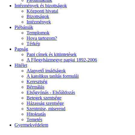
Plébániáknak
Intézmények és bizottságok
Központi hivatal
Bizottságok
Intézmények
Plébániák
Templomok
Hova tartozom?
Térkép
Papság
Papi címek és kitüntetések
A Főegyházmegye papjai 1892-2006
Hitélet
Alapvető imádságok
A katolikus tanítás formulái
Keresztség
Bérmálás
Elsőgyónás - Elsőáldozás
Betegek szentsége
Házasság szentsége
Szentmise, miserend
Hitoktatás
Temetés
Gyermekvédelem