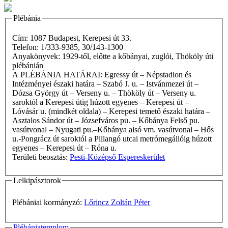
Plébánia
Cím: 1087 Budapest, Kerepesi út 33.
Telefon: 1/333-9385, 30/143-1300
Anyakönyvek: 1929-től, előtte a kőbányai, zuglói, Thököly úti
plébánián
A PLÉBÁNIA HATÁRAI: Egressy út – Népstadion és
Intézményei északi határa – Szabó J. u. – Istvánmezei út –
Dózsa György út – Verseny u. – Thököly út – Verseny u.
saroktól a Kerepesi útig húzott egyenes – Kerepesi út –
Lóvásár u. (mindkét oldala) – Kerepesi temető északi határa –
Asztalos Sándor út – Józsefváros pu. – Kőbánya Felső pu.
vasútvonal – Nyugati pu.–Kőbánya alsó vm. vasútvonal – Hős
u.-Pongrácz út saroktól a Pillangó utcai metrómegállóig húzott
egyenes – Kerepesi út – Róna u.
Területi beosztás:
Pesti-Középső Espereskerület
Lelkipásztorok
Plébániai kormányzó:
Lőrincz Zoltán Péter
Plébániatemplom