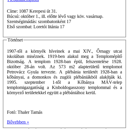
Címe: 1087 Kerepesi út 31.
Búcsú: október 1., ill. előtte lévő vagy köv. vasárnap.
Szentségimádás: szombatonként 17
Első szombat: Loretói litánia 17
Történet
1907-től a környék híveinek a mai XIV., Őrnagy utcai
iskolában miséznek. 1919-ben alakul meg a Templomépítő
Bizottság. A templom 1928-ban épül, felszentelése 1928.
október 28-án volt. Az 573 m2 alapterületű templomot
Petrovácz Gyula tervezte. A plébánia területét 1928-ban a
kőbányai, a domonkos és zuglói plébániákból alakítják ki.
1995. szeptember 1-től a Kőbánya MÁV-telep
templomigazgatóság a Kisboldogasszony templommal és a
környező területekkel együtt a plébániához kerül.
Fotó: Thaler Tamás
Bővebben »