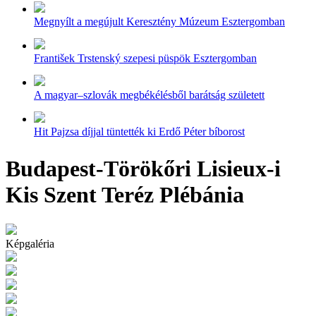
Megnyílt a megújult Keresztény Múzeum Esztergomban
František Trstenský szepesi püspök Esztergomban
A magyar–szlovák megbékélésből barátság született
Hit Pajzsa díjjal tüntették ki Erdő Péter bíborost
Budapest-Törökőri Lisieux-i
Kis Szent Teréz Plébánia
Képgaléria