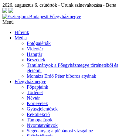
2026. augusztus 6. csütörtök
Urunk színeváltozása
Berta
•
•
Menü
Híreink
Média
Fotógalériák
Videótár
Hangtár
Beszédek
Tanulmányok a Főegyházmegye történetéből és
életéből
Montázs Erdő Péter bíboros atyának
Főegyházmegye
Főpapjaink
Történet
Névtár
Körlevelek
Gyászjelentések
Rekollekció
Támogatások
Nyomtatványok
Segédanyag a plébánosi vizsgához