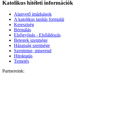
Katolikus hitéleti információk
Alapvető imádságok
A katolikus tanítás formulái
Keresztség
Bérmálás
Elsőgyónás - Elsőáldozás
Betegek szentsége
Házasság szentsége
Szentmise, miserend
Hitoktatás
Temetés
Partnereink: