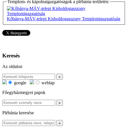
Templom- és kápolnaigazgatóságok a plébánia területén:
Kőbánya-MÁV-telepi Kisboldogasszony Templomigazgatóság
Keresés
Az oldalon
google
weblap
Főegyházmegyei papok
Plébánia keresése