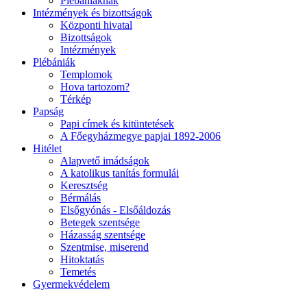
Plébániáknak
Intézmények és bizottságok
Központi hivatal
Bizottságok
Intézmények
Plébániák
Templomok
Hova tartozom?
Térkép
Papság
Papi címek és kitüntetések
A Főegyházmegye papjai 1892-2006
Hitélet
Alapvető imádságok
A katolikus tanítás formulái
Keresztség
Bérmálás
Elsőgyónás - Elsőáldozás
Betegek szentsége
Házasság szentsége
Szentmise, miserend
Hitoktatás
Temetés
Gyermekvédelem