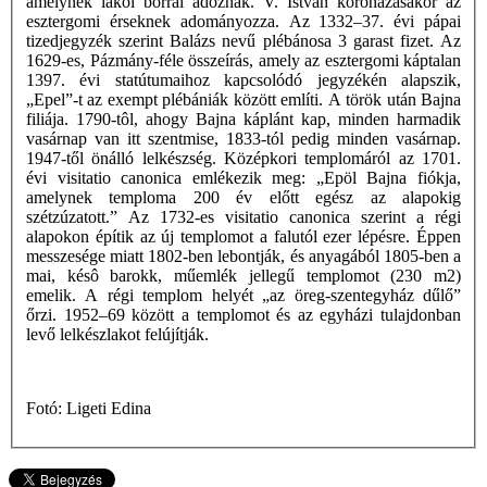
amelynek lakói borral adóznak. V. István koronázásakor az
esztergomi érseknek adományozza. Az 1332–37. évi pápai
tizedjegyzék szerint Balázs nevű plébánosa 3 garast fizet. Az
1629-es, Pázmány-féle összeírás, amely az esztergomi káptalan
1397. évi statútumaihoz kapcsolódó jegyzékén alapszik,
„Epel”-t az exempt plébániák között említi. A török után Bajna
filiája. 1790-tôl, ahogy Bajna káplánt kap, minden harmadik
vasárnap van itt szentmise, 1833-tól pedig minden vasárnap.
1947-től önálló lelkészség. Középkori templomáról az 1701.
évi visitatio canonica emlékezik meg: „Epöl Bajna fiókja,
amelynek temploma 200 év előtt egész az alapokig
szétzúzatott.” Az 1732-es visitatio canonica szerint a régi
alapokon építik az új templomot a falutól ezer lépésre. Éppen
messzesége miatt 1802-ben lebontják, és anyagából 1805-ben a
mai, késô barokk, műemlék jellegű templomot (230 m2)
emelik. A régi templom helyét „az öreg-szentegyház dűlő”
őrzi. 1952–69 között a templomot és az egyházi tulajdonban
levő lelkészlakot felújítják.
Fotó: Ligeti Edina