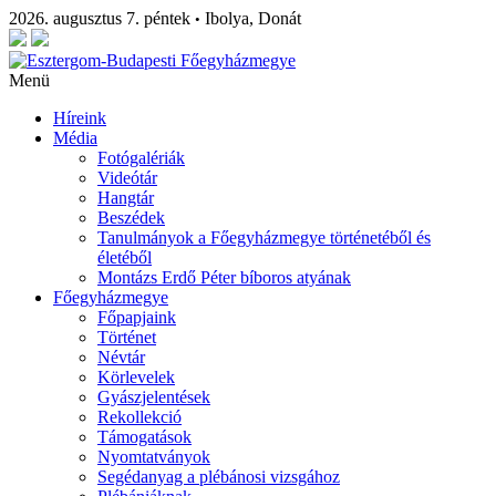
2026. augusztus 7. péntek
Ibolya, Donát
•
Menü
Híreink
Média
Fotógalériák
Videótár
Hangtár
Beszédek
Tanulmányok a Főegyházmegye történetéből és
életéből
Montázs Erdő Péter bíboros atyának
Főegyházmegye
Főpapjaink
Történet
Névtár
Körlevelek
Gyászjelentések
Rekollekció
Támogatások
Nyomtatványok
Segédanyag a plébánosi vizsgához