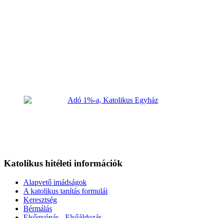
Katolikus hitéleti információk
Alapvető imádságok
A katolikus tanítás formulái
Keresztség
Bérmálás
Elsőgyónás - Elsőáldozás