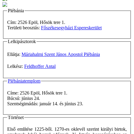
Plébánia
Cím: 2526 Epöl, Hősök tere 1.
Területi beosztás:
Főszékesegyházi Espereskerület
Lelkipásztorok
Ellátja:
Máriahalmi Szent János Apostol Plébánia
Lelkész:
Feldhoffer Antal
Plébániatemplom
Címe: 2526 Epöl, Hősök tere 1.
Búcsú: június 24.
Szentségimádás: január 14. és június 23.
Történet
Első említése 1225-ből. 1270-es oklevél szerint királyi birtok,