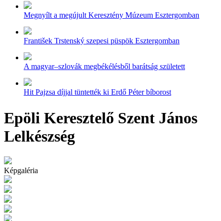
Megnyílt a megújult Keresztény Múzeum Esztergomban
František Trstenský szepesi püspök Esztergomban
A magyar–szlovák megbékélésből barátság született
Hit Pajzsa díjjal tüntették ki Erdő Péter bíborost
Epöli Keresztelő Szent János
Lelkészség
Képgaléria