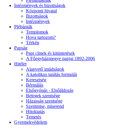
Plébániáknak
Intézmények és bizottságok
Központi hivatal
Bizottságok
Intézmények
Plébániák
Templomok
Hova tartozom?
Térkép
Papság
Papi címek és kitüntetések
A Főegyházmegye papjai 1892-2006
Hitélet
Alapvető imádságok
A katolikus tanítás formulái
Keresztség
Bérmálás
Elsőgyónás - Elsőáldozás
Betegek szentsége
Házasság szentsége
Szentmise, miserend
Hitoktatás
Temetés
Gyermekvédelem