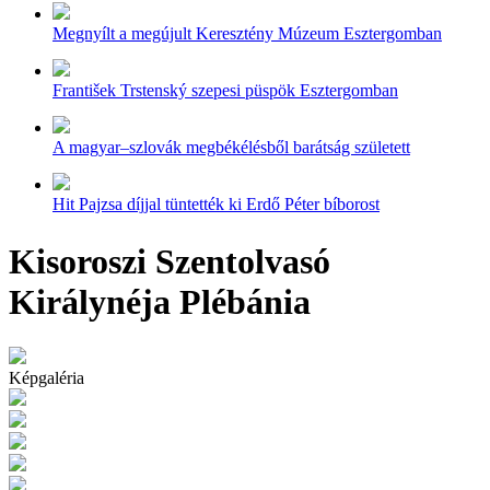
Megnyílt a megújult Keresztény Múzeum Esztergomban
František Trstenský szepesi püspök Esztergomban
A magyar–szlovák megbékélésből barátság született
Hit Pajzsa díjjal tüntették ki Erdő Péter bíborost
Kisoroszi Szentolvasó
Királynéja Plébánia
Képgaléria