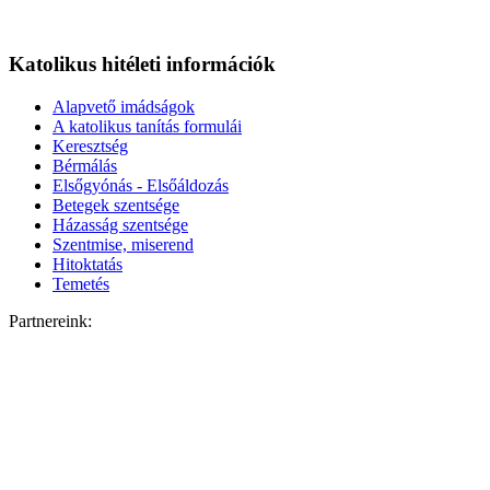
Katolikus hitéleti információk
Alapvető imádságok
A katolikus tanítás formulái
Keresztség
Bérmálás
Elsőgyónás - Elsőáldozás
Betegek szentsége
Házasság szentsége
Szentmise, miserend
Hitoktatás
Temetés
Partnereink: