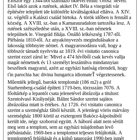
Először egy 1344-ből származó oklevél említi 'Orosz' néven.
Első lakói azok a rutének, akiket IV. Béla a visegrádi vár
építésére telepített ide különféle kiváltságokkal ellátva. A XIV.
sz. végétől a Kalászi család birtoka. A török időben is fennáll a
község. A XVIII. sz.-ban a Kamarauradalom tartozéka lesz. A
rutének szétszéledése után, a XVIII. sz.-ban németek
települnek le. Visegrád filiája. Önálló lelkészség 1787-től.
Plébánia 1810-től. Az anyakönyvezés megindulásakor a
lakosság többnyire német. A magyarosodásra vall, hogy a
többször támadt nyelvvita az 1819. évi visitatio canonica
szerint ezzel zárul le: 'Mivel a 474 hívőből csak kevés vallja
magát németnek és 13 személyt leszámítva mindannyian
beszélnek magyarul, azért az egyházi hatóság elrendeli, hogy
ťin parochia hac divina hungarica idiomateŤ végeztessenek.
Műemlék jellegű, barokk templomát (186 m2) a gróf
Starhemberg-család építteti 1719-ben, törzsszám 7076. A
főoltárkép a lepantói csata jelenetével ábrázolja a titulust:
Szentolvasó Királynéját. Bálint Sándor szerint sajátos
ábrázolása miatt is értékes. Az 1726. évi visitatio canonica
szerint a szentségház fából készült. A jelenlegi vörös márvány
szentségház 1800 körül az esztergomi Bakócz-kápolnából
került ide, négy szoborral együtt. A háború alatt nem sérült
meg sem a templom, sem az egyházi tulajdonban levô
plébániaház. 1969-ben a templomot teljesen felújították. A
templomtető felújítását és a külsô tatarozást 1990-ben ismét