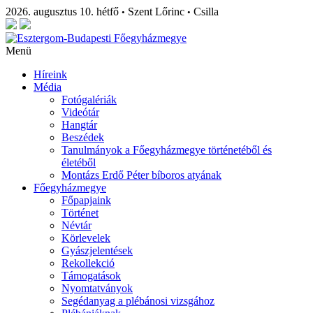
2026. augusztus 10. hétfő
Szent Lőrinc
Csilla
•
•
Menü
Híreink
Média
Fotógalériák
Videótár
Hangtár
Beszédek
Tanulmányok a Főegyházmegye történetéből és
életéből
Montázs Erdő Péter bíboros atyának
Főegyházmegye
Főpapjaink
Történet
Névtár
Körlevelek
Gyászjelentések
Rekollekció
Támogatások
Nyomtatványok
Segédanyag a plébánosi vizsgához