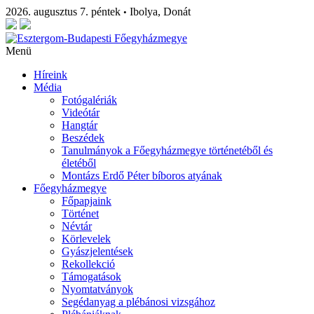
2026. augusztus 7. péntek
Ibolya, Donát
•
Menü
Híreink
Média
Fotógalériák
Videótár
Hangtár
Beszédek
Tanulmányok a Főegyházmegye történetéből és
életéből
Montázs Erdő Péter bíboros atyának
Főegyházmegye
Főpapjaink
Történet
Névtár
Körlevelek
Gyászjelentések
Rekollekció
Támogatások
Nyomtatványok
Segédanyag a plébánosi vizsgához