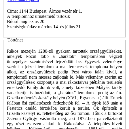
Címe: 1144 Budapest, Álmos vezér tér 1.
A templomhoz urnatemető tartozik
Búcsú: augusztus 20.
Szentségimádás: március 14. és július 21.
Történet
Rákos mezején 1280-tól gyakran tartottak országgyűléseket,
amelyek közül több a „barátok” templomában végzett
ünnepélyes szentmisével fejeződött be. Egyesek véleménye
szerint a jelzett templom a mai ferencesek temploma helyén
állott, az országgyűlések pedig Pest város falán kívül, a
templomtól nem messze zajlottak le. Más vélemény szerint az
országgyűlések központja a mai rákosfalvai plébánia területén
emelkedő Király-domb volt, amely közelében Mátyás király
vadaskertje is húzódott, a „barátok” temploma pedig az ún.
Gizella műemlék-kastély helyén (XVI., Egyenes u.) állt. Ennek
falában ősi épületrészek fedezhetôk fel. – A török idő után a
Festetics család birtokába került a terület. Ők építették a
Gizella-kastélyt is, feltehetőleg az ősi romon. Tőlük a birtokot
Zsivora György vásárolta meg, aki 1872-ben parcelláztatott
egy részt és ezen alakult ki Rákosfalva. A település híveit
lelkileg Kőbányáról gondozzák, 1881-től pedig