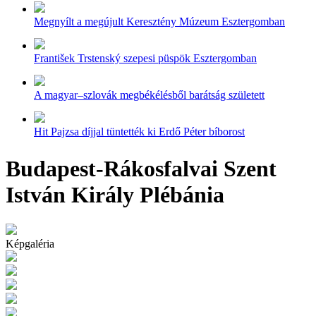
Megnyílt a megújult Keresztény Múzeum Esztergomban
František Trstenský szepesi püspök Esztergomban
A magyar–szlovák megbékélésből barátság született
Hit Pajzsa díjjal tüntették ki Erdő Péter bíborost
Budapest-Rákosfalvai Szent
István Király Plébánia
Képgaléria