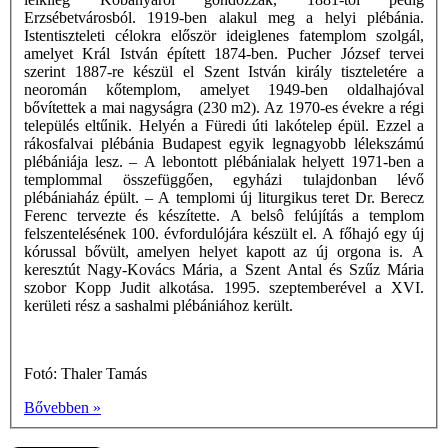
Erzsébetvárosból. 1919-ben alakul meg a helyi plébánia.
Istentiszteleti célokra először ideiglenes fatemplom szolgál,
amelyet Král István épített 1874-ben. Pucher József tervei
szerint 1887-re készül el Szent István király tiszteletére a
neoromán kőtemplom, amelyet 1949-ben oldalhajóval
bővítettek a mai nagyságra (230 m2). Az 1970-es évekre a régi
település eltűnik. Helyén a Füredi úti lakótelep épül. Ezzel a
rákosfalvai plébánia Budapest egyik legnagyobb lélekszámú
plébániája lesz. – A lebontott plébánialak helyett 1971-ben a
templommal összefüggően, egyházi tulajdonban lévő
plébániaház épült. – A templomi új liturgikus teret Dr. Berecz
Ferenc tervezte és készítette. A belsô felújítás a templom
felszentelésének 100. évfordulójára készült el. A főhajó egy új
kórussal bővült, amelyen helyet kapott az új orgona is. A
keresztút Nagy-Kovács Mária, a Szent Antal és Szűz Mária
szobor Kopp Judit alkotása. 1995. szeptemberével a XVI.
kerületi rész a sashalmi plébániához került.
Fotó: Thaler Tamás
Bővebben »