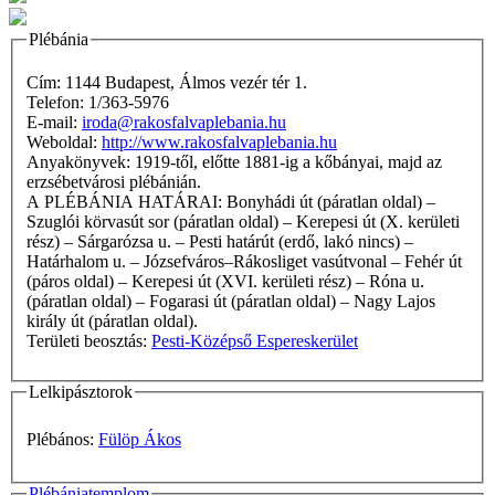
Plébánia
Cím: 1144 Budapest, Álmos vezér tér 1.
Telefon: 1/363-5976
E-mail:
iroda@rakosfalvaplebania.hu
Weboldal:
http://www.rakosfalvaplebania.hu
Anyakönyvek: 1919-től, előtte 1881-ig a kőbányai, majd az
erzsébetvárosi plébánián.
A PLÉBÁNIA HATÁRAI: Bonyhádi út (páratlan oldal) –
Szuglói körvasút sor (páratlan oldal) – Kerepesi út (X. kerületi
rész) – Sárgarózsa u. – Pesti határút (erdő, lakó nincs) –
Határhalom u. – Józsefváros–Rákosliget vasútvonal – Fehér út
(páros oldal) – Kerepesi út (XVI. kerületi rész) – Róna u.
(páratlan oldal) – Fogarasi út (páratlan oldal) – Nagy Lajos
király út (páratlan oldal).
Területi beosztás:
Pesti-Középső Espereskerület
Lelkipásztorok
Plébános:
Fülöp Ákos
Plébániatemplom