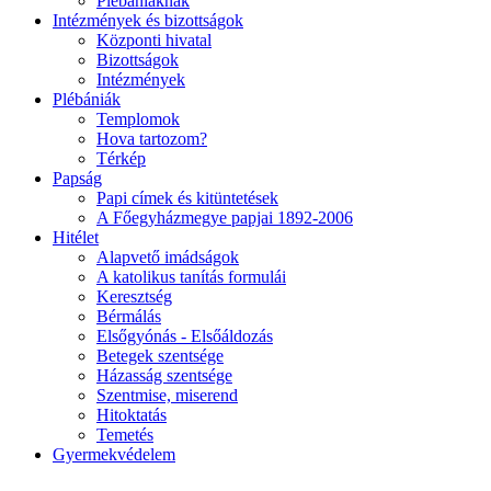
Plébániáknak
Intézmények és bizottságok
Központi hivatal
Bizottságok
Intézmények
Plébániák
Templomok
Hova tartozom?
Térkép
Papság
Papi címek és kitüntetések
A Főegyházmegye papjai 1892-2006
Hitélet
Alapvető imádságok
A katolikus tanítás formulái
Keresztség
Bérmálás
Elsőgyónás - Elsőáldozás
Betegek szentsége
Házasság szentsége
Szentmise, miserend
Hitoktatás
Temetés
Gyermekvédelem