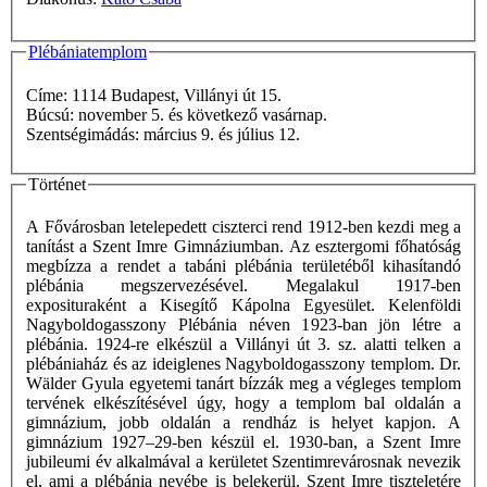
Plébániatemplom
Címe: 1114 Budapest, Villányi út 15.
Búcsú: november 5. és következő vasárnap.
Szentségimádás: március 9. és július 12.
Történet
A Fővárosban letelepedett ciszterci rend 1912-ben kezdi meg a
tanítást a Szent Imre Gimnáziumban. Az esztergomi főhatóság
megbízza a rendet a tabáni plébánia területéből kihasítandó
plébánia megszervezésével. Megalakul 1917-ben
exposituraként a Kisegítő Kápolna Egyesület. Kelenföldi
Nagyboldogasszony Plébánia néven 1923-ban jön létre a
plébánia. 1924-re elkészül a Villányi út 3. sz. alatti telken a
plébániaház és az ideiglenes Nagyboldogasszony templom. Dr.
Wälder Gyula egyetemi tanárt bízzák meg a végleges templom
tervének elkészítésével úgy, hogy a templom bal oldalán a
gimnázium, jobb oldalán a rendház is helyet kapjon. A
gimnázium 1927–29-ben készül el. 1930-ban, a Szent Imre
jubileumi év alkalmával a kerületet Szentimrevárosnak nevezik
el, ami a plébánia nevébe is belekerül. Szent Imre tiszteletére