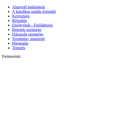
Alapvető imádságok
A katolikus tanítás formulái
Keresztség
Bérmálás
Elsőgyónás - Elsőáldozás
Betegek szentsége
Házasság szentsége
Szentmise, miserend
Hitoktatás
Temetés
Partnereink: