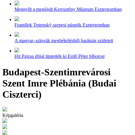
Megnyílt a megújult Keresztény Múzeum Esztergomban
František Trstenský szepesi püspök Esztergomban
A magyar–szlovák megbékélésből barátság született
Hit Pajzsa díjjal tüntették ki Erdő Péter bíborost
Budapest-Szentimrevárosi
Szent Imre Plébánia (Budai
Ciszterci)
Képgaléria