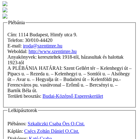
Plébánia
Cím: 1114 Budapest, Himfy utca 9.
Telefon: 30/010-44420
E-mail:
iroda@szentimre.hu
Weboldal:
http://www.szentimre.hu
Anyakönyvek: kereszteltek 1918-tól, házasultak és halottak
1923-tól
A PLÉBÁNIA HATÁRAI: Szent Gellért tér – Kelenhegyi út –
Pipacs u. – Rezeda u. – Kelenhegyi u. – Somlói u. – Alsóhegy
út – Avar u. – Hegyalja út – Budaörsi út – Kelenföldi pu.-
Ferencváros pu. vasútvonal – Erőmű u. – Bercsényi u. –
Bartók Béla út.
Területi beosztás:
Budai-Középső Espereskerület
Lelkipásztorok
Plébános:
Szkaliczki Csaba Örs O.Cist.
Káplán:
Csécs Zoltán Dániel O.Cist.
Diakónus:
Kató Csaba