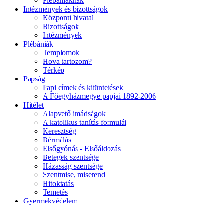
Plébániáknak
Intézmények és bizottságok
Központi hivatal
Bizottságok
Intézmények
Plébániák
Templomok
Hova tartozom?
Térkép
Papság
Papi címek és kitüntetések
A Főegyházmegye papjai 1892-2006
Hitélet
Alapvető imádságok
A katolikus tanítás formulái
Keresztség
Bérmálás
Elsőgyónás - Elsőáldozás
Betegek szentsége
Házasság szentsége
Szentmise, miserend
Hitoktatás
Temetés
Gyermekvédelem