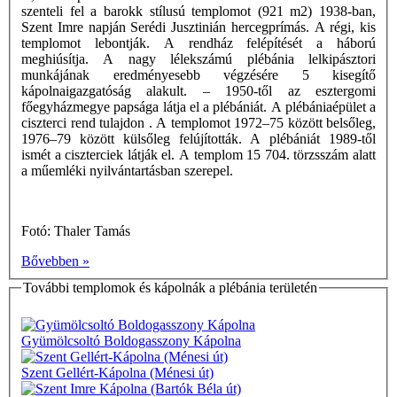
szenteli fel a barokk stílusú templomot (921 m2) 1938-ban,
Szent Imre napján Serédi Jusztinián hercegprímás. A régi, kis
templomot lebontják. A rendház felépítését a háború
meghiúsítja. A nagy lélekszámú plébánia lelkipásztori
munkájának eredményesebb végzésére 5 kisegítő
kápolnaigazgatóság alakult. – 1950-től az esztergomi
főegyházmegye papsága látja el a plébániát. A plébániaépület a
ciszterci rend tulajdon . A templomot 1972–75 között belsőleg,
1976–79 között külsőleg felújították. A plébániát 1989-től
ismét a ciszterciek látják el. A templom 15 704. törzsszám alatt
a műemléki nyilvántartásban szerepel.
Fotó: Thaler Tamás
Bővebben »
További templomok és kápolnák a plébánia területén
Gyümölcsoltó Boldogasszony Kápolna
Szent Gellért-Kápolna (Ménesi út)