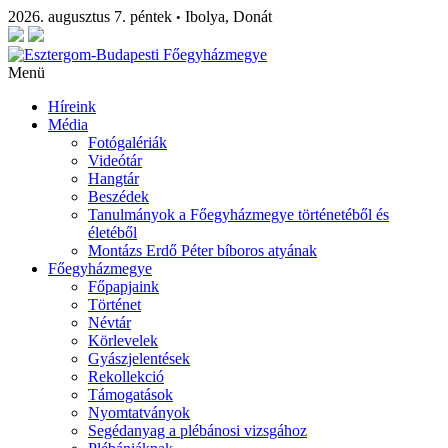
2026. augusztus 7. péntek
Ibolya, Donát
•
Menü
Híreink
Média
Fotógalériák
Videótár
Hangtár
Beszédek
Tanulmányok a Főegyházmegye történetéből és
életéből
Montázs Erdő Péter bíboros atyának
Főegyházmegye
Főpapjaink
Történet
Névtár
Körlevelek
Gyászjelentések
Rekollekció
Támogatások
Nyomtatványok
Segédanyag a plébánosi vizsgához