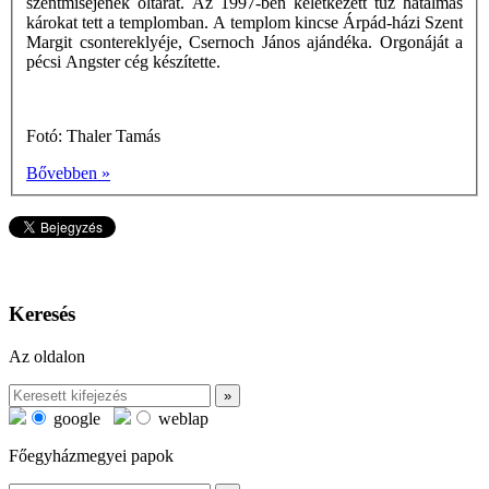
szentmiséjének oltárát. Az 1997-ben keletkezett tűz hatalmas
károkat tett a templomban. A templom kincse Árpád-házi Szent
Margit csontereklyéje, Csernoch János ajándéka. Orgonáját a
pécsi Angster cég készítette.
Fotó: Thaler Tamás
Bővebben »
Keresés
Az oldalon
google
weblap
Főegyházmegyei papok