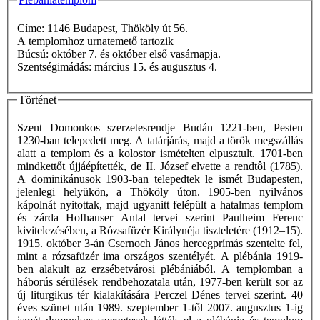
Címe: 1146 Budapest, Thököly út 56.
A templomhoz urnatemető tartozik
Búcsú: október 7. és október első vasárnapja.
Szentségimádás: március 15. és augusztus 4.
Történet
Szent Domonkos szerzetesrendje Budán 1221-ben, Pesten
1230-ban telepedett meg. A tatárjárás, majd a török megszállás
alatt a templom és a kolostor ismételten elpusztult. 1701-ben
mindkettőt újjáépítették, de II. József elvette a rendtôl (1785).
A dominikánusok 1903-ban telepedtek le ismét Budapesten,
jelenlegi helyükön, a Thököly úton. 1905-ben nyilvános
kápolnát nyitottak, majd ugyanitt felépült a hatalmas templom
és zárda Hofhauser Antal tervei szerint Paulheim Ferenc
kivitelezésében, a Rózsafüzér Királynéja tiszteletére (1912–15).
1915. október 3-án Csernoch János hercegprímás szentelte fel,
mint a rózsafüzér ima országos szentélyét. A plébánia 1919-
ben alakult az erzsébetvárosi plébániából. A templomban a
háborús sérülések rendbehozatala után, 1977-ben került sor az
új liturgikus tér kialakítására Perczel Dénes tervei szerint. 40
éves szünet után 1989. szeptember 1-től 2007. augusztus 1-ig