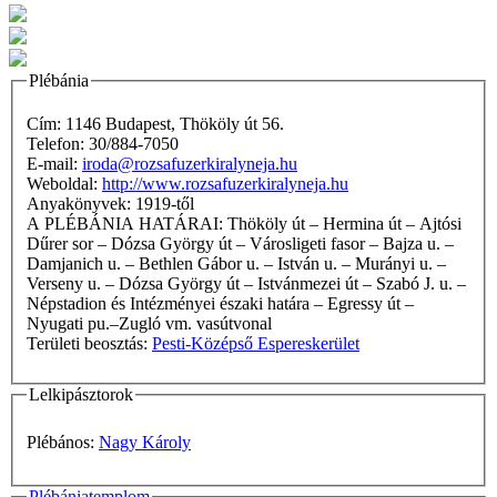
Plébánia
Cím: 1146 Budapest, Thököly út 56.
Telefon: 30/884-7050
E-mail:
iroda@rozsafuzerkiralyneja.hu
Weboldal:
http://www.rozsafuzerkiralyneja.hu
Anyakönyvek: 1919-től
A PLÉBÁNIA HATÁRAI: Thököly út – Hermina út – Ajtósi
Dűrer sor – Dózsa György út – Városligeti fasor – Bajza u. –
Damjanich u. – Bethlen Gábor u. – István u. – Murányi u. –
Verseny u. – Dózsa György út – Istvánmezei út – Szabó J. u. –
Népstadion és Intézményei északi határa – Egressy út –
Nyugati pu.–Zugló vm. vasútvonal
Területi beosztás:
Pesti-Középső Espereskerület
Lelkipásztorok
Plébános:
Nagy Károly
Plébániatemplom