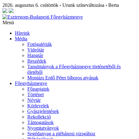
2026. augusztus 6. csütörtök
Urunk színeváltozása
Berta
•
•
Menü
Híreink
Média
Fotógalériák
Videótár
Hangtár
Beszédek
Tanulmányok a Főegyházmegye történetéből és
életéből
Montázs Erdő Péter bíboros atyának
Főegyházmegye
Főpapjaink
Történet
Névtár
Körlevelek
Gyászjelentések
Rekollekció
Támogatások
Nyomtatványok
Segédanyag a plébánosi vizsgához