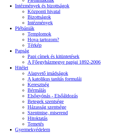
Plébániáknak
Intézmények és bizottságok
Központi hivatal
Bizottságok
Intézmények
Plébániák
Templomok
Hova tartozom?
Térkép
Papság
Papi címek és kitüntetések
A Főegyházmegye papjai 1892-2006
Hitélet
Alapvető imádságok
A katolikus tanítás formulái
Keresztség
Bérmálás
Elsőgyónás - Elsőáldozás
Betegek szentsége
Házasság szentsége
Szentmise, miserend
Hitoktatás
Temetés
Gyermekvédelem