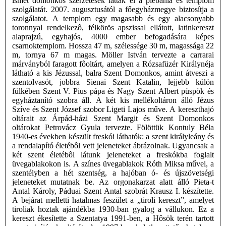
ismét domonkos szerzetesek látták el a plébánia és templom
szolgálatát. 2007. augusztusától a főegyházmegye biztosítja a
szolgálatot. A templom egy magasabb és egy alacsonyabb
toronnyal rendelkezô, félkörös apszissal ellátott, latinkereszt
alaprajzú, egyhajós, 4000 ember befogadására képes
csarnoktemplom. Hossza 47 m, szélessége 30 m, magassága 22
m, tornya 67 m magas. Möller István tervezte a carrarai
márványból faragott fôoltárt, amelyen a Rózsafüzér Királynéja
látható a kis Jézussal, balra Szent Domonkos, amint átveszi a
szentolvasót, jobbra Sienai Szent Katalin, lejjebb külön
fülkében Szent V. Pius pápa és Nagy Szent Albert püspök és
egyháztanító szobra áll. A két kis mellékoltáron álló Jézus
Szíve és Szent József szobor Ligeti Lajos műve. A kereszthajó
oltárait az Árpád-házi Szent Margit és Szent Domonkos
oltárokat Petrovácz Gyula tervezte. Fölöttük Kontuly Béla
1940-es években készült freskói láthatók: a szent királyleány és
a rendalapító életébôl vett jeleneteket ábrázolnak. Ugyancsak a
két szent életébôl látunk jeleneteket a freskókba foglalt
üvegablakokon is. A színes üvegablakok Róth Miksa művei, a
szentélyben a hét szentség, a hajóban ó- és újszövetségi
jeleneteket mutatnak be. Az orgonakarzat alatt álló Pieta-t
Antal Károly, Páduai Szent Antal szobrát Krausz I. készítette.
A bejárat melletti hatalmas feszület a „tiroli kereszt”, amelyet
tiroliak hoztak ajándékba 1930-ban gyalog a vállukon. Ez a
kereszt ékesítette a Szentatya 1991-ben, a Hôsök terén tartott