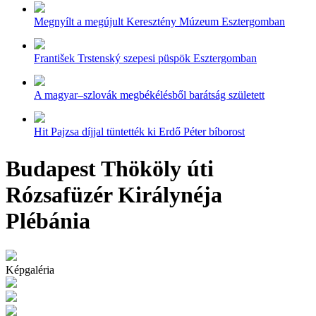
Megnyílt a megújult Keresztény Múzeum Esztergomban
František Trstenský szepesi püspök Esztergomban
A magyar–szlovák megbékélésből barátság született
Hit Pajzsa díjjal tüntették ki Erdő Péter bíborost
Budapest Thököly úti
Rózsafüzér Királynéja
Plébánia
Képgaléria