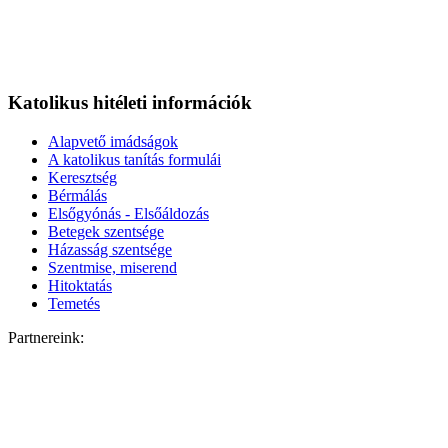
Katolikus hitéleti információk
Alapvető imádságok
A katolikus tanítás formulái
Keresztség
Bérmálás
Elsőgyónás - Elsőáldozás
Betegek szentsége
Házasság szentsége
Szentmise, miserend
Hitoktatás
Temetés
Partnereink: