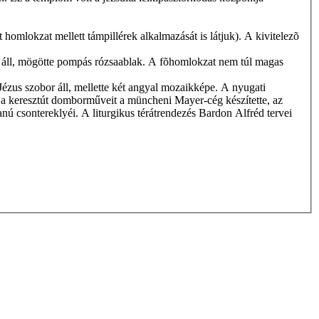
t homlokzat mellett támpillérek alkalmazását is látjuk). A kivitelezõ
ra áll, mögötte pompás rózsaablak. A fõhomlokzat nem túl magas
 Jézus szobor áll, mellette két angyal mozaikképe. A nyugati
és a keresztút domborműveit a müncheni Mayer-cég készítette, az
ú csontereklyéi. A liturgikus térátrendezés Bardon Alfréd tervei