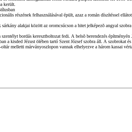
 került.
stílusban
onális részének felhasználásával épült, azaz a román díszítéssel ellá­tot
 sárkány alakjai között az oromcsúcson a hitet jelképezõ angyal szob
 a szentélyt bordás keresztboltozat fedi. A belsõ berendezés építményén
ban a kisded Jézust ölében tartó Szent József szobra áll. A szobrokat 
oltár melletti márványoszlopon vannak elhelyezve a három kassai vértan