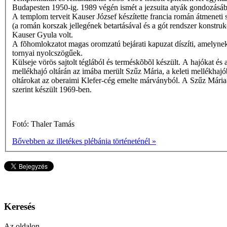
Budapesten 1950-ig. 1989 végén ismét a jezsuita atyák gondozásába
A templom terveit Kauser József készítette francia román átmeneti 
(a román korszak jellegének betartásával és a gót rendszer konstrukci
Kauser Gyula volt.
A fõhomlokzatot magas oromzatú bejárati kapuzat díszíti, amelynek
tornyai nyolcszögűek.
Külseje vörös sajtolt téglából és terméskõbõl készült. A hajókat és
mellékhajó oltárán az imába merült Szűz Mária, a keleti mellékhajó
oltárokat az oberaimi Klefer-cég emelte márványból. A Szűz Mária-
szerint készült 1969-ben.
Fotó: Thaler Tamás
Bővebben az illetékes plébánia történeténél »
Keresés
Az oldalon