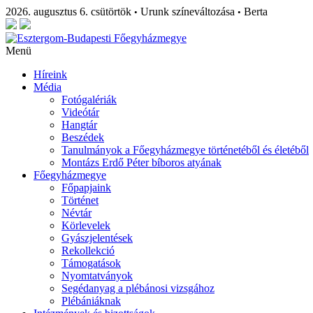
2026. augusztus 6. csütörtök
Urunk színeváltozása
Berta
•
•
Menü
Híreink
Média
Fotógalériák
Videótár
Hangtár
Beszédek
Tanulmányok a Főegyházmegye történetéből és életéből
Montázs Erdő Péter bíboros atyának
Főegyházmegye
Főpapjaink
Történet
Névtár
Körlevelek
Gyászjelentések
Rekollekció
Támogatások
Nyomtatványok
Segédanyag a plébánosi vizsgához
Plébániáknak