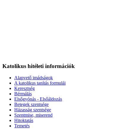
Katolikus hitéleti információk
Alapvető imádságok
A katolikus tanítás formulái
Keresztség
Bérmálás
Elsőgyónás - Elsőáldozás
Betegek szentsége
Házasság szentsége
Szentmise, miserend
Hitoktatás
Temetés