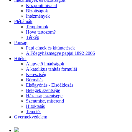
Intézmények és bizottságok
Központi hivatal
Bizottságok
Intézmények
Plébániák
Templomok
Hova tartozom?
Térkép
Papság
Papi címek és kitüntetések
A Főegyházmegye papjai 1892-2006
Hitélet
Alapvető imádságok
A katolikus tanítás formulái
Keresztség
Bérmálás
Elsőgyónás - Elsőáldozás
Betegek szentsége
Házasság szentsége
Szentmise, miserend
Hitoktatás
Temetés
Gyermekvédelem