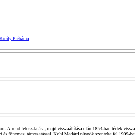
Király Plébánia
n. A rend felosz-latása, majd visszaállítása után 1853-ban tértek vissz
 és fõnemesi támogatással. Kohl Medárd püspök szentelte fel 1909-ben.