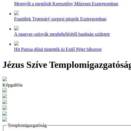
Megnyílt a megújult Keresztény Múzeum Esztergomban
František Trstenský szepesi püspök Esztergomban
A magyar–szlovák megbékélésből barátság született
Hit Pajzsa díjjal tüntették ki Erdő Péter bíborost
Jézus Szíve Templomigazgatóság
Képgaléria
Templomigazgatóság