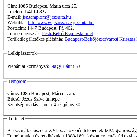
Cím: 1085 Budapest, Mária utca 25.
Telefon: 1/411-0827
E-mail:
jsz.templom@jezsuita.hu
Weboldal:
http: //www.jezusszive.jezsuita.hu
Postacím: 1447 Budapest, Pf. 462.
Területi beosztás:
Pesti-Belső Espereskerület
Területileg illetékes plébánia:
Budapest-Belsőjózsefvárosi Krisztus 
Lelkipásztorok
Plébániai kormányzó:
Nagy Bálint SJ
Templom
Címe: 1085 Budapest, Mária u. 25.
Búcsú: Jézus Szíve ünnepe
Szentségimádás: január 4. és július 30.
Történet
A jezsuiták elõször a XVI. sz. közepén telepedtek le Magyarországo
Templomukat és rendházukat 1888-1891 között építették fel egyházi