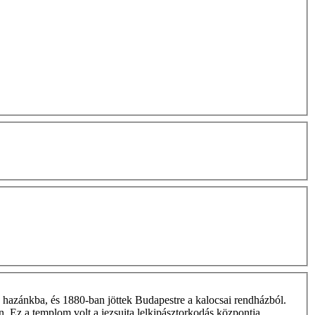
a hazánkba, és 1880-ban jöttek Budapestre a kalocsai rendházból.
 Ez a templom volt a jezsuita lelkipásztorkodás központja