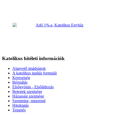
Katolikus hitéleti információk
Alapvető imádságok
A katolikus tanítás formulái
Keresztség
Bérmálás
Elsőgyónás - Elsőáldozás
Betegek szentsége
Házasság szentsége
Szentmise, miserend
Hitoktatás
Temetés