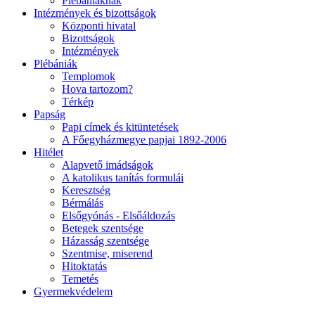
Plébániáknak
Intézmények és bizottságok
Központi hivatal
Bizottságok
Intézmények
Plébániák
Templomok
Hova tartozom?
Térkép
Papság
Papi címek és kitüntetések
A Főegyházmegye papjai 1892-2006
Hitélet
Alapvető imádságok
A katolikus tanítás formulái
Keresztség
Bérmálás
Elsőgyónás - Elsőáldozás
Betegek szentsége
Házasság szentsége
Szentmise, miserend
Hitoktatás
Temetés
Gyermekvédelem