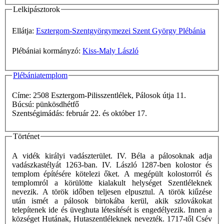
Lelkipásztorok
Ellátja:
Esztergom-Szentgyörgymezei Szent György Plébánia
Plébániai kormányzó:
Kiss-Maly László
Plébániatemplom
Címe: 2508 Esztergom-Pilisszentlélek, Pálosok útja 11.
Búcsú: pünkösdhétfő
Szentségimádás: február 22. és október 17.
Történet
A vidék királyi vadászterület. IV. Béla a pálosoknak adja
vadászkastélyát 1263-ban. IV. László 1287-ben kolostor és
templom építésére kötelezi őket. A megépült kolostorról és
templomról a körülötte kialakult helységet Szentléleknek
nevezik. A török időben teljesen elpusztul. A török kiűzése
után ismét a pálosok birtokába kerül, akik szlovákokat
telepítenek ide és üveghuta létesítését is engedélyezik. Innen a
községet Hutának, Hutaszentléleknek nevezték. 1717-től Csév