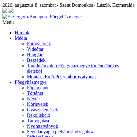
2026. augusztus 8. szombat
Szent Domonkos
László, Eszmeralda
•
•
Menü
Híreink
Média
Fotógalériák
Videótár
Hangtár
Beszédek
Tanulmányok a Főegyházmegye történetéből és
életéből
Montázs Erdő Péter bíboros atyának
Főegyházmegye
Főpapjaink
Történet
Névtár
Körlevelek
Gyászjelentések
Rekollekció
Támogatások
Nyomtatványok
Segédanyag a plébánosi vizsgához