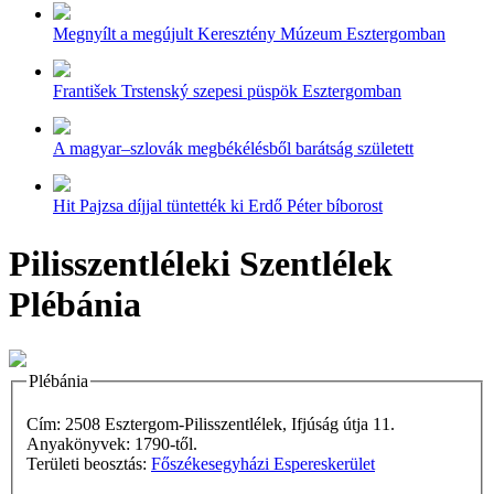
Megnyílt a megújult Keresztény Múzeum Esztergomban
František Trstenský szepesi püspök Esztergomban
A magyar–szlovák megbékélésből barátság született
Hit Pajzsa díjjal tüntették ki Erdő Péter bíborost
Pilisszentléleki Szentlélek
Plébánia
Plébánia
Cím: 2508 Esztergom-Pilisszentlélek, Ifjúság útja 11.
Anyakönyvek: 1790-től.
Területi beosztás:
Főszékesegyházi Espereskerület