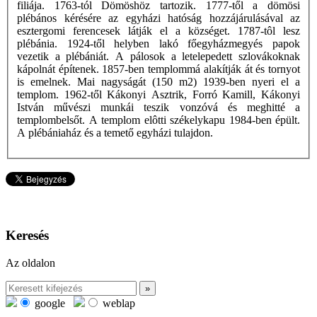
filiája. 1763-tól Dömöshöz tartozik. 1777-től a dömösi
plébános kérésére az egyházi hatóság hozzájárulásával az
esztergomi ferencesek látják el a községet. 1787-tôl lesz
plébánia. 1924-től helyben lakó főegyházmegyés papok
vezetik a plébániát. A pálosok a letelepedett szlovákoknak
kápolnát építenek. 1857-ben templommá alakítják át és tornyot
is emelnek. Mai nagyságát (150 m2) 1939-ben nyeri el a
templom. 1962-től Kákonyi Asztrik, Forró Kamill, Kákonyi
István művészi munkái teszik vonzóvá és meghitté a
templombelsőt. A templom elôtti székelykapu 1984-ben épült.
A plébániaház és a temető egyházi tulajdon.
Keresés
Az oldalon
google
weblap