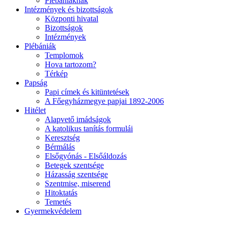
Plébániáknak
Intézmények és bizottságok
Központi hivatal
Bizottságok
Intézmények
Plébániák
Templomok
Hova tartozom?
Térkép
Papság
Papi címek és kitüntetések
A Főegyházmegye papjai 1892-2006
Hitélet
Alapvető imádságok
A katolikus tanítás formulái
Keresztség
Bérmálás
Elsőgyónás - Elsőáldozás
Betegek szentsége
Házasság szentsége
Szentmise, miserend
Hitoktatás
Temetés
Gyermekvédelem