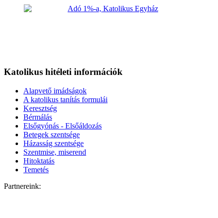
Katolikus hitéleti információk
Alapvető imádságok
A katolikus tanítás formulái
Keresztség
Bérmálás
Elsőgyónás - Elsőáldozás
Betegek szentsége
Házasság szentsége
Szentmise, miserend
Hitoktatás
Temetés
Partnereink: