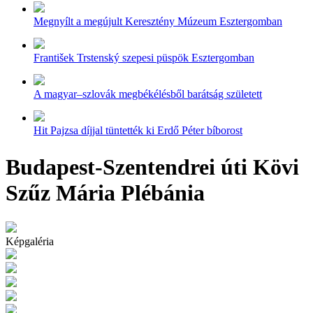
Megnyílt a megújult Keresztény Múzeum Esztergomban
František Trstenský szepesi püspök Esztergomban
A magyar–szlovák megbékélésből barátság született
Hit Pajzsa díjjal tüntették ki Erdő Péter bíborost
Budapest-Szentendrei úti Kövi
Szűz Mária Plébánia
Képgaléria