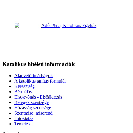
Katolikus hitéleti információk
Alapvető imádságok
A katolikus tanítás formulái
Keresztség
Bérmálás
Elsőgyónás - Elsőáldozás
Betegek szentsége
Házasság szentsége
Szentmise, miserend
Hitoktatás
Temetés