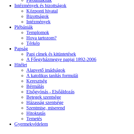
Plébániáknak
Intézmények és bizottságok
Központi hivatal
Bizottságok
Intézmények
Plébániák
Templomok
Hova tartozom?
Térkép
Papság
Papi címek és kitüntetések
A Főegyházmegye papjai 1892-2006
Hitélet
Alapvető imádságok
A katolikus tanítás formulái
Keresztség
Bérmálás
Elsőgyónás - Elsőáldozás
Betegek szentsége
Házasság szentsége
Szentmise, miserend
Hitoktatás
Temetés
Gyermekvédelem