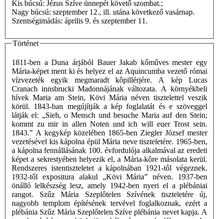
Kis búcsú: Jézus Szíve ünnepét követő szombat.;
Nagy búcsú: szeptember 12., ill. utána következő vasárnap.
Szentségimádás: április 9. és szeptember 11.
Történet
1811-ben a Duna árjából Bauer Jakab kőműves mester egy
Mária-képet ment ki és helyez el az Aquincumba vezető római
vízvezeték egyik megmaradt kôpillérjére. A kép Lucas
Cranach innsbrucki Madonnájának változata. A környékbeli
hívek Maria am Stein, Kövi Mária néven tisztelettel veszik
körül. 1843-ban megújítják a kép foglalatát és e szöveggel
látják el: „Sieh, o Mensch und besuche Maria auf den Stein;
kommt zu mir in allen Noten und ich will euer Trost sein.
1843.” A kegykép közelében 1865-ben Ziegler József mester
vezetésével kis kápolna épül Mária neve tiszteletére. 1965-ben,
a kápolna fennállásának 100. évfordulója alkalmával az eredeti
képet a sekrestyében helyezik el, a Mária-kôre másolata kerül.
Rendszeres istentiszteletet a kápolnában 1921-tôl végeznek.
1932-től expositura alakul „Kövi Mária” néven. 1937-ben
önálló lelkészség lesz, amely 1942-ben nyeri el a plébániai
rangot. Szűz Mária Szeplôtelen Szívének tiszteletére új,
nagyobb templom építésének tervével foglalkoznak, ezért a
plébánia Szűz Mária Szeplőtelen Szíve plébánia nevet kapja. A