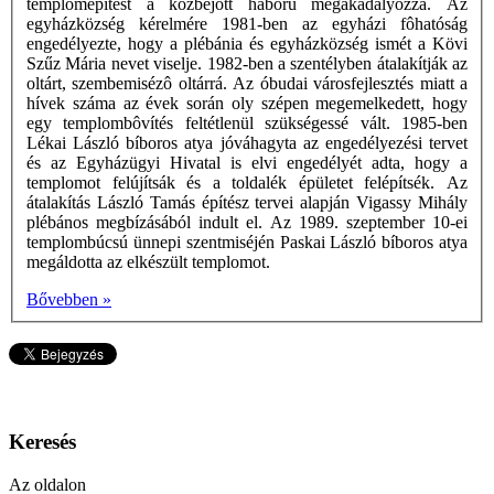
templomépítést a közbejött háború megakadályozza. Az
egyházközség kérelmére 1981-ben az egyházi fôhatóság
engedélyezte, hogy a plébánia és egyházközség ismét a Kövi
Szűz Mária nevet viselje. 1982-ben a szentélyben átalakítják az
oltárt, szembemisézô oltárrá. Az óbudai városfejlesztés miatt a
hívek száma az évek során oly szépen megemelkedett, hogy
egy templombôvítés feltétlenül szükségessé vált. 1985-ben
Lékai László bíboros atya jóváhagyta az engedélyezési tervet
és az Egyházügyi Hivatal is elvi engedélyét adta, hogy a
templomot felújítsák és a toldalék épületet felépítsék. Az
átalakítás László Tamás építész tervei alapján Vigassy Mihály
plébános megbízásából indult el. Az 1989. szeptember 10-ei
templombúcsú ünnepi szentmiséjén Paskai László bíboros atya
megáldotta az elkészült templomot.
Bővebben »
Keresés
Az oldalon