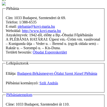
Plébánia
Cím: 1033 Budapest, Szentendrei út 69.
Telefon: 1/388-6535
E-mail:
plebania@kovi-maria.hu
Weboldal:
http://www.kovi-maria.hu
Anyakönyvek: 1942-től, előtte a Bp.-Óbudai Főplébánián
A PLÉBÁNIA HATÁRAI: Újpest vm.–Üröm vm. vasútvonal
– Kunigunda útja – Veder u. – Berend u. (egyik oldala sem) –
Raktár u. – Sorompó u. – Kis-Duna.
Területi beosztás:
Óbudai Espereskerület
Lelkipásztorok
Ellátja:
Budapest-Békásmegyer-Ófalui Szent József Plébánia
Plébániai kormányzó:
Szili András
Plébániatemplom
Címe: 1033 Budapest, Szentendrei út 110.