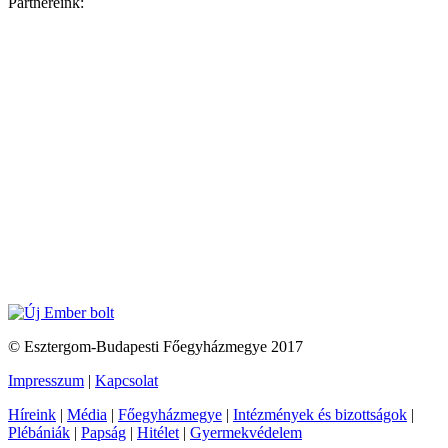
Partnereink:
© Esztergom-Budapesti Főegyházmegye 2017
Impresszum
|
Kapcsolat
Híreink
|
Média
|
Főegyházmegye
|
Intézmények és bizottságok
|
Plébániák
|
Papság
|
Hitélet
|
Gyermekvédelem