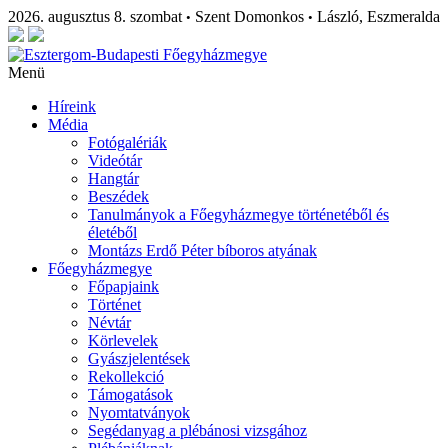
2026. augusztus 8. szombat
Szent Domonkos
László, Eszmeralda
•
•
Menü
Híreink
Média
Fotógalériák
Videótár
Hangtár
Beszédek
Tanulmányok a Főegyházmegye történetéből és
életéből
Montázs Erdő Péter bíboros atyának
Főegyházmegye
Főpapjaink
Történet
Névtár
Körlevelek
Gyászjelentések
Rekollekció
Támogatások
Nyomtatványok
Segédanyag a plébánosi vizsgához