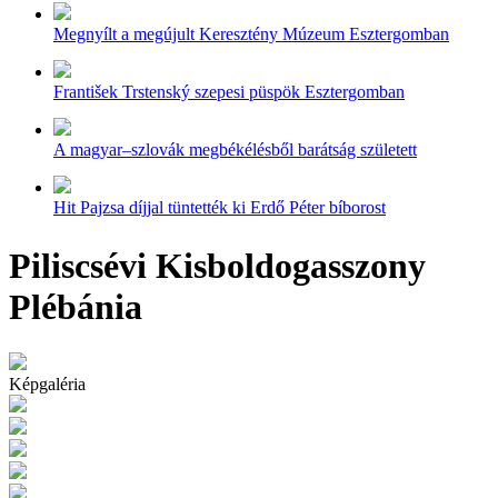
Megnyílt a megújult Keresztény Múzeum Esztergomban
František Trstenský szepesi püspök Esztergomban
A magyar–szlovák megbékélésből barátság született
Hit Pajzsa díjjal tüntették ki Erdő Péter bíborost
Piliscsévi Kisboldogasszony
Plébánia
Képgaléria