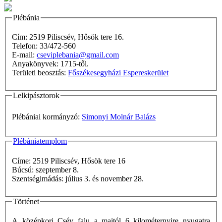
Plébánia
Cím: 2519 Piliscsév, Hősök tere 16.
Telefon: 33/472-560
E-mail:
cseviplebania@gmail.com
Anyakönyvek: 1715-től.
Területi beosztás:
Főszékesegyházi Espereskerület
Lelkipásztorok
Plébániai kormányzó:
Simonyi Molnár Balázs
Plébániatemplom
Címe: 2519 Piliscsév, Hősök tere 16
Búcsú: szeptember 8.
Szentségimádás: július 3. és november 28.
Történet
A középkori Csév falu a maitól 6 kilométernyire nyugatra