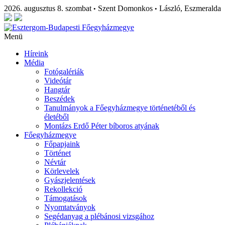
2026. augusztus 8. szombat
Szent Domonkos
László, Eszmeralda
•
•
Menü
Híreink
Média
Fotógalériák
Videótár
Hangtár
Beszédek
Tanulmányok a Főegyházmegye történetéből és
életéből
Montázs Erdő Péter bíboros atyának
Főegyházmegye
Főpapjaink
Történet
Névtár
Körlevelek
Gyászjelentések
Rekollekció
Támogatások
Nyomtatványok
Segédanyag a plébánosi vizsgához