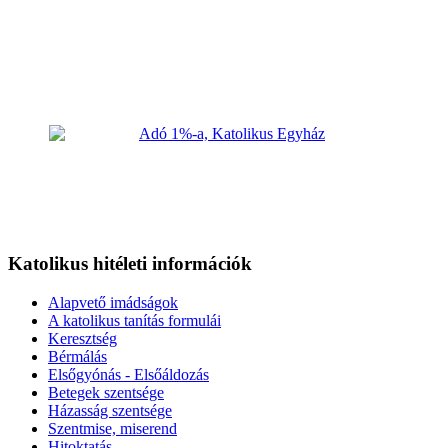
Katolikus hitéleti információk
Alapvető imádságok
A katolikus tanítás formulái
Keresztség
Bérmálás
Elsőgyónás - Elsőáldozás
Betegek szentsége
Házasság szentsége
Szentmise, miserend
Hitoktatás