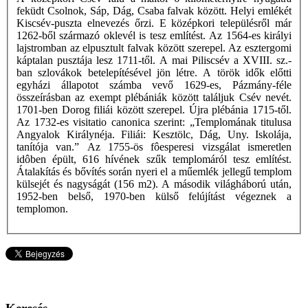
feküdt Csolnok, Sáp, Dág, Csaba falvak között. Helyi emlékét
Kiscsév-puszta elnevezés őrzi. E középkori településről már
1262-ből származó oklevél is tesz említést. Az 1564-es királyi
lajstromban az elpusztult falvak között szerepel. Az esztergomi
káptalan pusztája lesz 1711-től. A mai Piliscsév a XVIII. sz.-
ban szlovákok betelepítésével jön létre. A török idők előtti
egyházi állapotot számba vevő 1629-es, Pázmány-féle
összeírásban az exempt plébániák között találjuk Csév nevét.
1701-ben Dorog filiái között szerepel. Újra plébánia 1715-től.
Az 1732-es visitatio canonica szerint: „Templomának titulusa
Angyalok Királynéja. Filiái: Kesztölc, Dág, Uny. Iskolája,
tanítója van.” Az 1755-ös fôesperesi vizsgálat ismeretlen
idôben épült, 616 hívének szűk templomáról tesz említést.
Átalakítás és bővítés során nyeri el a műemlék jellegű templom
külsejét és nagyságát (156 m2). A második világháború után,
1952-ben belső, 1970-ben külső felújítást végeznek a
templomon.