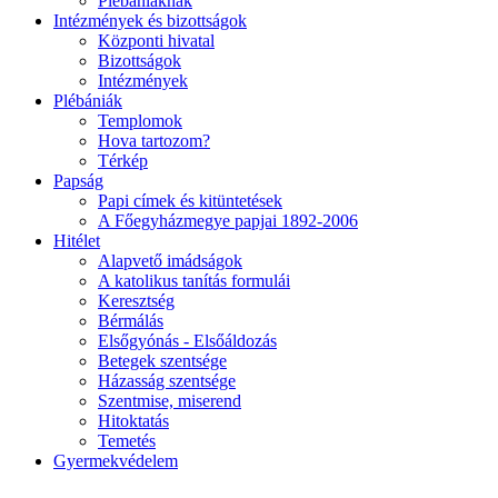
Plébániáknak
Intézmények és bizottságok
Központi hivatal
Bizottságok
Intézmények
Plébániák
Templomok
Hova tartozom?
Térkép
Papság
Papi címek és kitüntetések
A Főegyházmegye papjai 1892-2006
Hitélet
Alapvető imádságok
A katolikus tanítás formulái
Keresztség
Bérmálás
Elsőgyónás - Elsőáldozás
Betegek szentsége
Házasság szentsége
Szentmise, miserend
Hitoktatás
Temetés
Gyermekvédelem